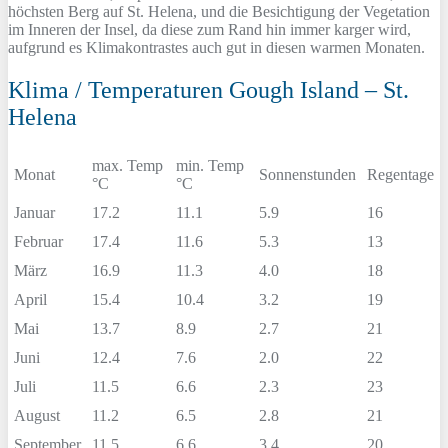
höchsten Berg auf St. Helena, und die Besichtigung der Vegetation
im Inneren der Insel, da diese zum Rand hin immer karger wird,
aufgrund es Klimakontrastes auch gut in diesen warmen Monaten.
Klima / Temperaturen Gough Island – St.
Helena
max. Temp
min. Temp
Monat
Sonnenstunden
Regentage
°C
°C
Januar
17.2
11.1
5.9
16
Februar
17.4
11.6
5.3
13
März
16.9
11.3
4.0
18
April
15.4
10.4
3.2
19
Mai
13.7
8.9
2.7
21
Juni
12.4
7.6
2.0
22
Juli
11.5
6.6
2.3
23
August
11.2
6.5
2.8
21
September
11.5
6.6
3.4
20