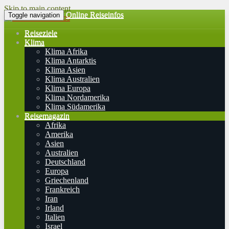
Skip to main content
Online Reiseinfos
Toggle navigation
Reiseziele
Klima
Klima Afrika
Klima Antarktis
Klima Asien
Klima Australien
Klima Europa
Klima Nordamerika
Klima Südamerika
Reisemagazin
Afrika
Amerika
Asien
Australien
Deutschland
Europa
Griechenland
Frankreich
Iran
Irland
Italien
Israel