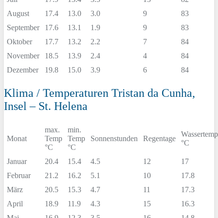
August
17.4
13.0
3.0
9
83
September
17.6
13.1
1.9
9
83
Oktober
17.7
13.2
2.2
7
84
November
18.5
13.9
2.4
4
84
Dezember
19.8
15.0
3.9
6
84
Klima / Temperaturen Tristan da Cunha,
Insel – St. Helena
max.
min.
Wassertemp
Monat
Temp
Temp
Sonnenstunden
Regentage
°C
°C
°C
Januar
20.4
15.4
4.5
12
17
Februar
21.2
16.2
5.1
10
17.8
März
20.5
15.3
4.7
11
17.3
April
18.9
11.9
4.3
15
16.3
Mai
16.9
12.3
3.5
16
14.8