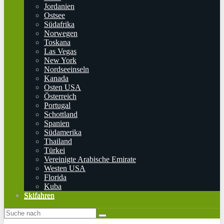
Jordanien
Ostsee
Südafrika
Norwegen
Toskana
Las Vegas
New York
Nordseeinseln
Kanada
Osten USA
Österreich
Portugal
Schottland
Spanien
Südamerika
Thailand
Türkei
Vereinigte Arabische Emirate
Westen USA
Florida
Kuba
Skifahren