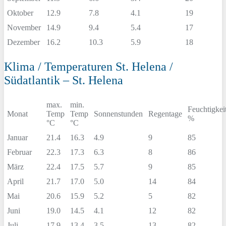
Oktober
12.9
7.8
4.1
19
November
14.9
9.4
5.4
17
Dezember
16.2
10.3
5.9
18
Klima / Temperaturen St. Helena /
Südatlantik – St. Helena
max.
min.
Feuchtigkei
Monat
Temp
Temp
Sonnenstunden
Regentage
%
°C
°C
Januar
21.4
16.3
4.9
9
85
Februar
22.3
17.3
6.3
8
86
März
22.4
17.5
5.7
9
85
April
21.7
17.0
5.0
14
84
Mai
20.6
15.9
5.2
5
82
Juni
19.0
14.5
4.1
12
82
Juli
17.9
13.4
3.5
13
82