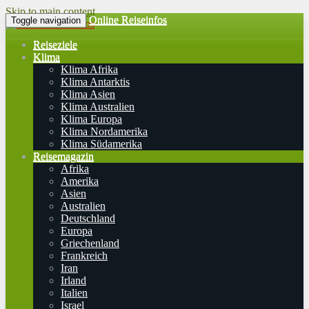
Skip to main content
Online Reiseinfos
Toggle navigation
Reiseziele
Klima
Klima Afrika
Klima Antarktis
Klima Asien
Klima Australien
Klima Europa
Klima Nordamerika
Klima Südamerika
Reisemagazin
Afrika
Amerika
Asien
Australien
Deutschland
Europa
Griechenland
Frankreich
Iran
Irland
Italien
Israel