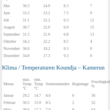
Mai
36.5
24.9
8.3
7
Juni
33.2
23.2
7.5
9
Juli
31.1
22.2
6.3
12
August
30.7
22.0
6.0
15
September
31.5
21.9
6.8
13
Oktober
34.2
22.2
8.5
4
November
36.0
19.2
9.3
0
Dezember
34.8
17.3
9.3
0
Klima / Temperaturen Koundja – Kamerun
max.
min.
Feuchtigkei
Monat
Temp
Temp
Sonnenstunden
Regentage
%
°C
°C
Januar
29.2
14.7
8.6
0
56
Februar
30.5
15.9
8.5
2
52
März
29.6
17.2
7.0
8
64