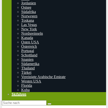
Jordanien
Ostsee
Südafrika
Norwegen
Toskana
Las Vegas
New York
Nordseeinseln
Kanada
Osten USA
Österreich
Portugal
Schottland
Spanien
Südamerika
Thailand
Türkei
Vereinigte Arabische Emirate
Westen USA
Florida
Kuba
Skifahren