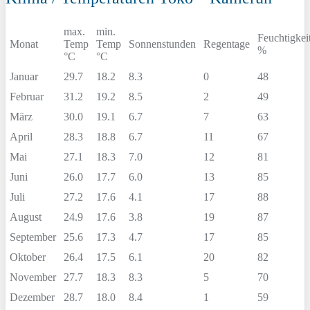
max.
min.
Feuchtigkei
Monat
Temp
Temp
Sonnenstunden
Regentage
%
°C
°C
Januar
29.7
18.2
8.3
0
48
Februar
31.2
19.2
8.5
2
49
März
30.0
19.1
6.7
7
63
April
28.3
18.8
6.7
11
67
Mai
27.1
18.3
7.0
12
81
Juni
26.0
17.7
6.0
13
85
Juli
27.2
17.6
4.1
17
88
August
24.9
17.6
3.8
19
87
September
25.6
17.3
4.7
17
85
Oktober
26.4
17.5
6.1
20
82
November
27.7
18.3
8.3
5
70
Dezember
28.7
18.0
8.4
1
59