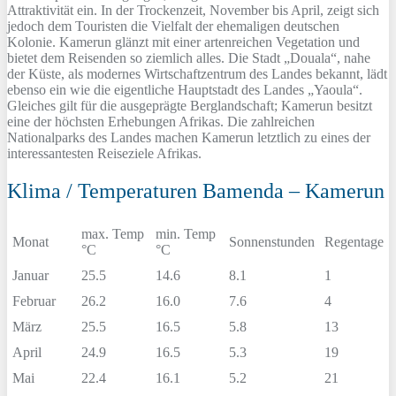
Attraktivität ein. In der Trockenzeit, November bis April, zeigt sich
jedoch dem Touristen die Vielfalt der ehemaligen deutschen
Kolonie. Kamerun glänzt mit einer artenreichen Vegetation und
bietet dem Reisenden so ziemlich alles. Die Stadt „Douala“, nahe
der Küste, als modernes Wirtschaftzentrum des Landes bekannt, lädt
ebenso ein wie die eigentliche Hauptstadt des Landes „Yaoula“.
Gleiches gilt für die ausgeprägte Berglandschaft; Kamerun besitzt
eine der höchsten Erhebungen Afrikas. Die zahlreichen
Nationalparks des Landes machen Kamerun letztlich zu eines der
interessantesten Reiseziele Afrikas.
Klima / Temperaturen Bamenda – Kamerun
max. Temp
min. Temp
Monat
Sonnenstunden
Regentage
°C
°C
Januar
25.5
14.6
8.1
1
Februar
26.2
16.0
7.6
4
März
25.5
16.5
5.8
13
April
24.9
16.5
5.3
19
Mai
22.4
16.1
5.2
21