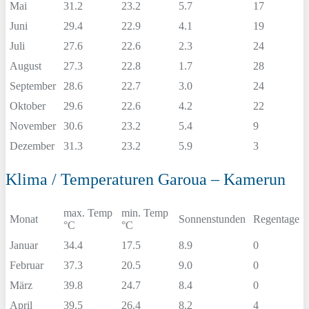
Mai
31.2
23.2
5.7
17
Juni
29.4
22.9
4.1
19
Juli
27.6
22.6
2.3
24
August
27.3
22.8
1.7
28
September
28.6
22.7
3.0
24
Oktober
29.6
22.6
4.2
22
November
30.6
23.2
5.4
9
Dezember
31.3
23.2
5.9
3
Klima / Temperaturen Garoua – Kamerun
max. Temp
min. Temp
Monat
Sonnenstunden
Regentage
°C
°C
Januar
34.4
17.5
8.9
0
Februar
37.3
20.5
9.0
0
März
39.8
24.7
8.4
0
April
39.5
26.4
8.2
4