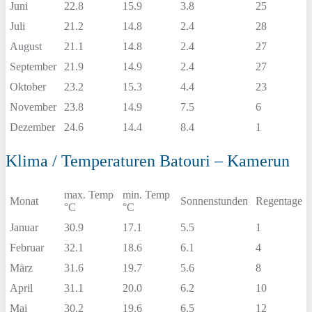
Juni
22.8
15.9
3.8
25
Juli
21.2
14.8
2.4
28
August
21.1
14.8
2.4
27
September
21.9
14.9
2.4
27
Oktober
23.2
15.3
4.4
23
November
23.8
14.9
7.5
6
Dezember
24.6
14.4
8.4
1
Klima / Temperaturen Batouri – Kamerun
max. Temp
min. Temp
Monat
Sonnenstunden
Regentage
°C
°C
Januar
30.9
17.1
5.5
1
Februar
32.1
18.6
6.1
4
März
31.6
19.7
5.6
8
April
31.1
20.0
6.2
10
Mai
30.2
19.6
6.5
12