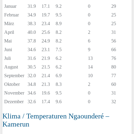
Januar
31.9
17.1
9.2
0
29
Februar
34.9
19.7
9.5
0
25
März
38.3
23.4
8.9
0
25
April
40.0
25.6
8.2
2
31
Mai
37.8
24.9
8.2
6
56
Juni
34.6
23.1
7.5
9
66
Juli
31.6
21.9
6.2
13
76
August
30.5
21.5
6.2
14
80
September
32.0
21.4
6.9
10
77
Oktober
34.8
21.3
8.3
2
60
November
34.6
19.6
9.5
0
31
Dezember
32.6
17.4
9.6
0
32
Klima / Temperaturen Ngaounderé –
Kamerun