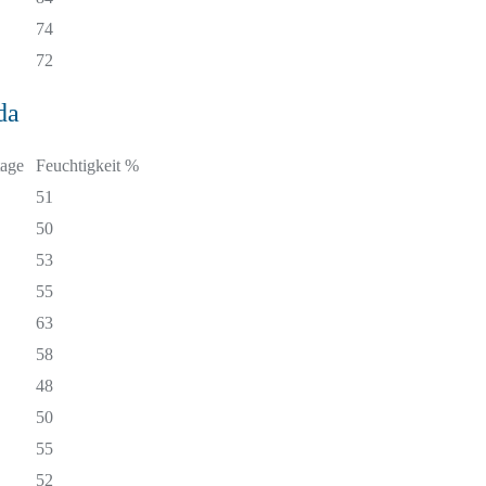
74
72
da
age
Feuchtigkeit %
51
50
53
55
63
58
48
50
55
52