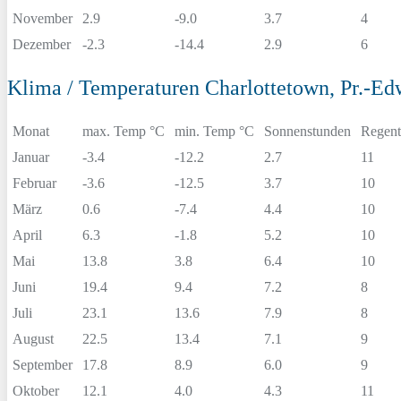
November
2.9
-9.0
3.7
4
Dezember
-2.3
-14.4
2.9
6
Klima / Temperaturen Charlottetown, Pr.-Ed
Monat
max. Temp °C
min. Temp °C
Sonnenstunden
Regent
Januar
-3.4
-12.2
2.7
11
Februar
-3.6
-12.5
3.7
10
März
0.6
-7.4
4.4
10
April
6.3
-1.8
5.2
10
Mai
13.8
3.8
6.4
10
Juni
19.4
9.4
7.2
8
Juli
23.1
13.6
7.9
8
August
22.5
13.4
7.1
9
September
17.8
8.9
6.0
9
Oktober
12.1
4.0
4.3
11