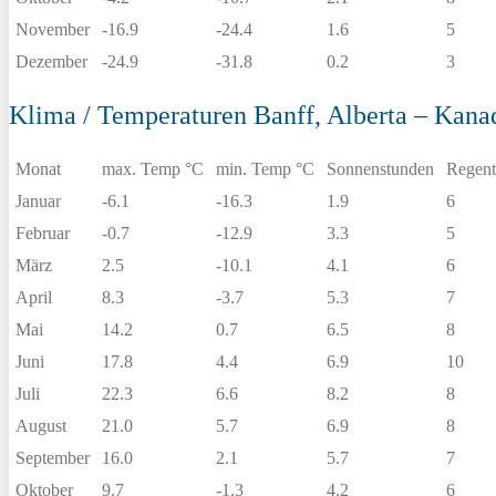
November
-16.9
-24.4
1.6
5
Dezember
-24.9
-31.8
0.2
3
Klima / Temperaturen Banff, Alberta – Kana
Monat
max. Temp °C
min. Temp °C
Sonnenstunden
Regent
Januar
-6.1
-16.3
1.9
6
Februar
-0.7
-12.9
3.3
5
März
2.5
-10.1
4.1
6
April
8.3
-3.7
5.3
7
Mai
14.2
0.7
6.5
8
Juni
17.8
4.4
6.9
10
Juli
22.3
6.6
8.2
8
August
21.0
5.7
6.9
8
September
16.0
2.1
5.7
7
Oktober
9.7
-1.3
4.2
6