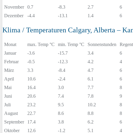
November
0.7
-8.3
2.7
6
Dezember
-4.4
-13.1
1.4
6
Klima / Temperaturen Calgary, Alberta – Ka
Monat
max. Temp °C
min. Temp °C
Sonnenstunden
Regent
Januar
-3.6
-15.7
3.4
6
Februar
-0.5
-12.3
4.2
4
März
3.3
-8.4
4.7
6
April
10.6
-2.4
6.1
6
Mai
16.4
3.0
7.7
8
Juni
20.6
7.4
7.8
9
Juli
23.2
9.5
10.2
8
August
22.7
8.6
8.8
8
September
17.4
3.8
6.2
6
Oktober
12.6
-1.2
5.1
4