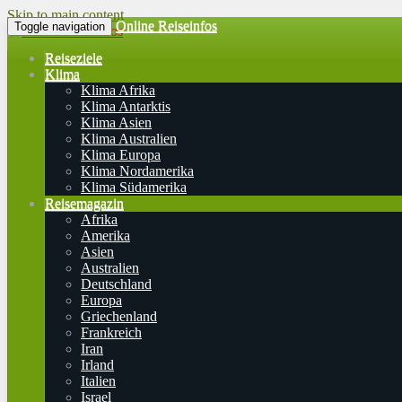
Skip to main content
Online Reiseinfos
Toggle navigation
Reiseziele
Klima
Klima Afrika
Klima Antarktis
Klima Asien
Klima Australien
Klima Europa
Klima Nordamerika
Klima Südamerika
Reisemagazin
Afrika
Amerika
Asien
Australien
Deutschland
Europa
Griechenland
Frankreich
Iran
Irland
Italien
Israel