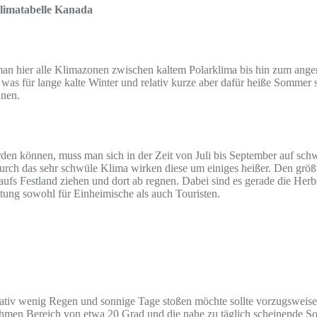
limatabelle Kanada
n hier alle Klimazonen zwischen kaltem Polarklima bis hin zum ange
was für lange kalte Winter und relativ kurze aber dafür heiße Sommer
hnen.
rden können, muss man sich in der Zeit von Juli bis September auf sc
urch das sehr schwüle Klima wirken diese um einiges heißer. Den größ
aufs Festland ziehen und dort ab regnen. Dabei sind es gerade die Her
tung sowohl für Einheimische als auch Touristen.
ativ wenig Regen und sonnige Tage stoßen möchte sollte vorzugswei
nehmen Bereich von etwa 20 Grad und die nahe zu täglich scheinende S