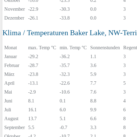
Oktober
-16.0
-23.3
0.2
4
November
-22.9
-30.3
0.0
3
Dezember
-26.1
-33.8
0.0
3
Klima / Temperaturen Baker Lake, NW-Terri
Monat
max. Temp °C
min. Temp °C
Sonnenstunden
Regent
Januar
-29.2
-36.2
1.1
3
Februar
-28.7
-35.7
3.6
3
März
-23.8
-32.3
5.9
3
April
-13.1
-22.6
7.7
5
Mai
-2.9
-10.6
7.6
3
Juni
8.1
0.1
8.8
4
Juli
16.1
6.0
9.9
6
August
13.7
5.1
6.6
8
September
5.5
-0.7
3.3
8
Oktober
-4.2
-10.7
2.1
8