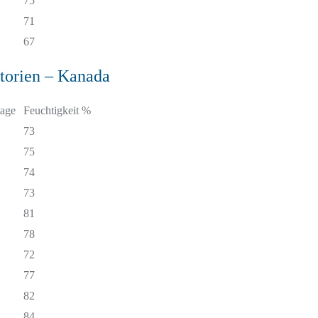
75
71
67
torien – Kanada
age
Feuchtigkeit %
73
75
74
73
81
78
72
77
82
84