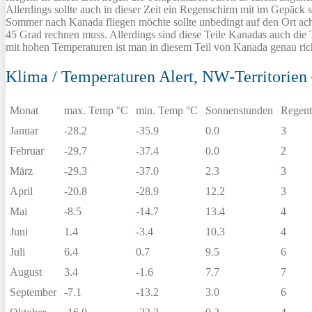
Allerdings sollte auch in dieser Zeit ein Regenschirm mit im Gepäck
Sommer nach Kanada fliegen möchte sollte unbedingt auf den Ort ach
45 Grad rechnen muss. Allerdings sind diese Teile Kanadas auch di
mit hohen Temperaturen ist man in diesem Teil von Kanada genau rich
Klima / Temperaturen Alert, NW-Territorien
Monat
max. Temp °C
min. Temp °C
Sonnenstunden
Regent
Januar
-28.2
-35.9
0.0
3
Februar
-29.7
-37.4
0.0
2
März
-29.3
-37.0
2.3
3
April
-20.8
-28.9
12.2
3
Mai
-8.5
-14.7
13.4
4
Juni
1.4
-3.4
10.3
4
Juli
6.4
0.7
9.5
6
August
3.4
-1.6
7.7
7
September
-7.1
-13.2
3.0
6