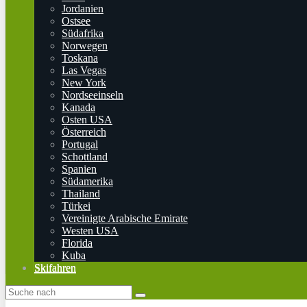
Jordanien
Ostsee
Südafrika
Norwegen
Toskana
Las Vegas
New York
Nordseeinseln
Kanada
Osten USA
Österreich
Portugal
Schottland
Spanien
Südamerika
Thailand
Türkei
Vereinigte Arabische Emirate
Westen USA
Florida
Kuba
Skifahren