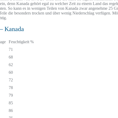
 sein, denn Kanada gehört egal zu welcher Zeit zu einem Land das reg
ten. So kann es in wenigen Teilen von Kanada zwar angenehme 25 Grad
e Teile die besonders trocken und über wenig Niederschlag verfügen.
tig.
 – Kanada
age
Feuchtigkeit %
71
68
62
60
72
78
79
85
86