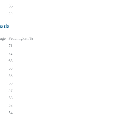
56
45
nada
age
Feuchtigkeit %
71
72
68
58
53
58
57
58
58
54