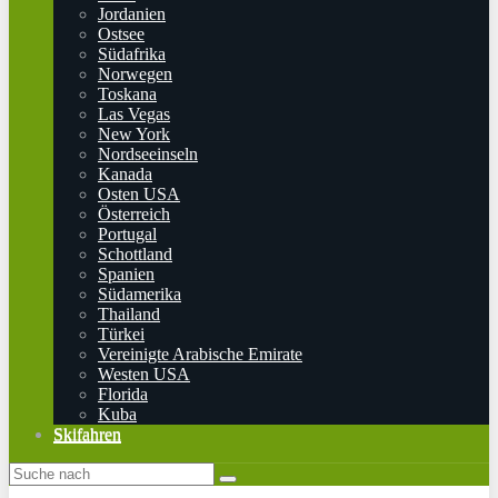
Jordanien
Ostsee
Südafrika
Norwegen
Toskana
Las Vegas
New York
Nordseeinseln
Kanada
Osten USA
Österreich
Portugal
Schottland
Spanien
Südamerika
Thailand
Türkei
Vereinigte Arabische Emirate
Westen USA
Florida
Kuba
Skifahren