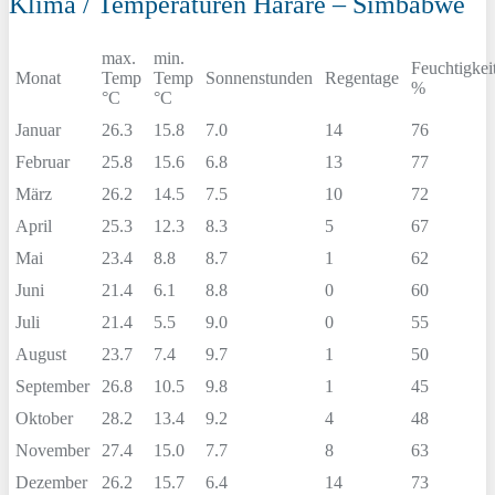
Klima / Temperaturen Harare – Simbabwe
max.
min.
Feuchtigkei
Monat
Temp
Temp
Sonnenstunden
Regentage
%
°C
°C
Januar
26.3
15.8
7.0
14
76
Februar
25.8
15.6
6.8
13
77
März
26.2
14.5
7.5
10
72
April
25.3
12.3
8.3
5
67
Mai
23.4
8.8
8.7
1
62
Juni
21.4
6.1
8.8
0
60
Juli
21.4
5.5
9.0
0
55
August
23.7
7.4
9.7
1
50
September
26.8
10.5
9.8
1
45
Oktober
28.2
13.4
9.2
4
48
November
27.4
15.0
7.7
8
63
Dezember
26.2
15.7
6.4
14
73