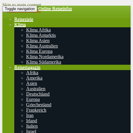
Skip to main content
Online Reiseinfos
Toggle navigation
Reiseziele
Klima
Klima Afrika
Klima Antarktis
Klima Asien
Klima Australien
Klima Europa
Klima Nordamerika
Klima Südamerika
Reisemagazin
Afrika
Amerika
Asien
Australien
Deutschland
Europa
Griechenland
Frankreich
Iran
Irland
Italien
Israel