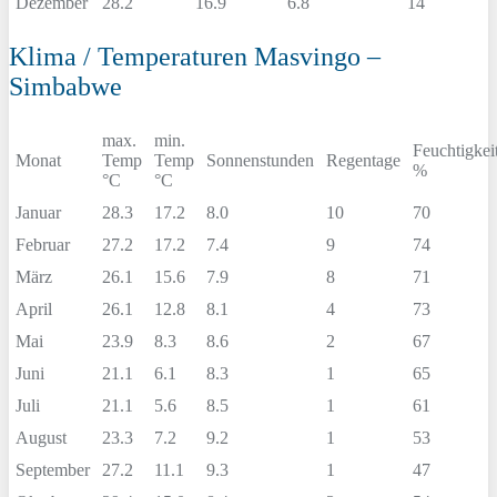
Dezember
28.2
16.9
6.8
14
Klima / Temperaturen Masvingo –
Simbabwe
max.
min.
Feuchtigkei
Monat
Temp
Temp
Sonnenstunden
Regentage
%
°C
°C
Januar
28.3
17.2
8.0
10
70
Februar
27.2
17.2
7.4
9
74
März
26.1
15.6
7.9
8
71
April
26.1
12.8
8.1
4
73
Mai
23.9
8.3
8.6
2
67
Juni
21.1
6.1
8.3
1
65
Juli
21.1
5.6
8.5
1
61
August
23.3
7.2
9.2
1
53
September
27.2
11.1
9.3
1
47