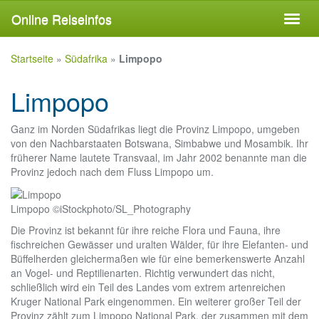
Skip
Online Reiseinfos
Toggl
to
naviga
main
content
Startseite
»
Südafrika
»
Limpopo
Limpopo
Ganz im Norden Südafrikas liegt die Provinz Limpopo, umgeben
von den Nachbarstaaten Botswana, Simbabwe und Mosambik. Ihr
früherer Name lautete Transvaal, im Jahr 2002 benannte man die
Provinz jedoch nach dem Fluss Limpopo um.
Limpopo ©iStockphoto/SL_Photography
Die Provinz ist bekannt für ihre reiche Flora und Fauna, ihre
fischreichen Gewässer und uralten Wälder, für ihre Elefanten- und
Büffelherden gleichermaßen wie für eine bemerkenswerte Anzahl
an Vogel- und Reptilienarten. Richtig verwundert das nicht,
schließlich wird ein Teil des Landes vom extrem artenreichen
Kruger National Park eingenommen. Ein weiterer großer Teil der
Provinz zählt zum Limpopo National Park, der zusammen mit dem