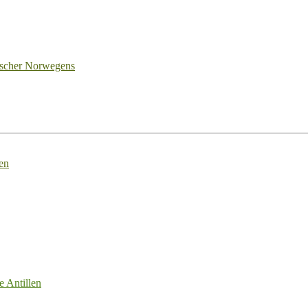
tscher Norwegens
en
e Antillen