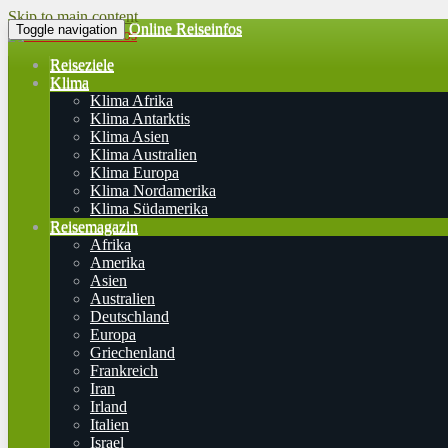
Skip to main content
Online Reiseinfos
Toggle navigation
Reiseziele
Klima
Klima Afrika
Klima Antarktis
Klima Asien
Klima Australien
Klima Europa
Klima Nordamerika
Klima Südamerika
Reisemagazin
Afrika
Amerika
Asien
Australien
Deutschland
Europa
Griechenland
Frankreich
Iran
Irland
Italien
Israel