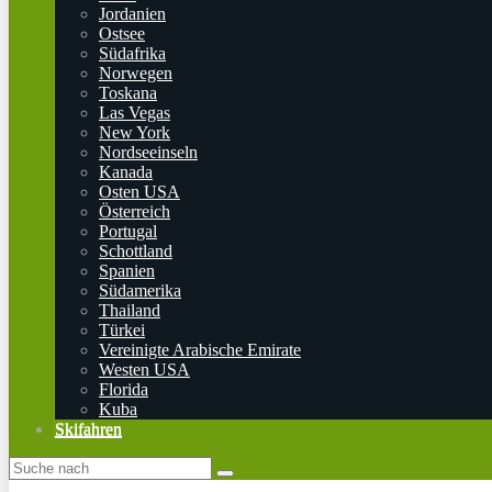
Jordanien
Ostsee
Südafrika
Norwegen
Toskana
Las Vegas
New York
Nordseeinseln
Kanada
Osten USA
Österreich
Portugal
Schottland
Spanien
Südamerika
Thailand
Türkei
Vereinigte Arabische Emirate
Westen USA
Florida
Kuba
Skifahren