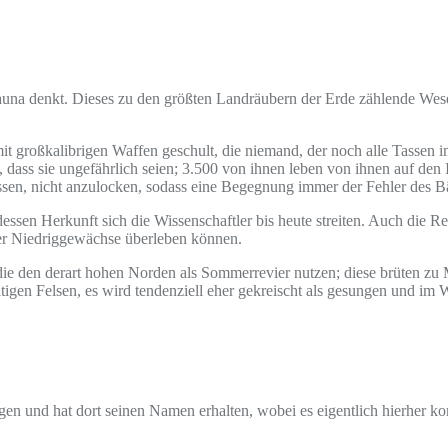
auna denkt. Dieses zu den größten Landräubern der Erde zählende Wes
 großkalibrigen Waffen geschult, die niemand, der noch alle Tassen im 
t, dass sie ungefährlich seien; 3.500 von ihnen leben von ihnen auf den
assen, nicht anzulocken, sodass eine Begegnung immer der Fehler des Bä
 dessen Herkunft sich die Wissenschaftler bis heute streiten. Auch die 
ger Niedriggewächse überleben können.
 die den derart hohen Norden als Sommerrevier nutzen; diese brüten z
gen Felsen, es wird tendenziell eher gekreischt als gesungen und im 
ogen und hat dort seinen Namen erhalten, wobei es eigentlich hierher ko