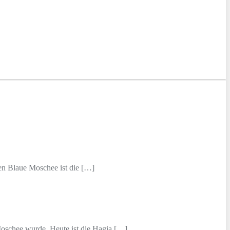
en Blaue Moschee ist die […]
Moschee wurde. Heute ist die Hagia […]