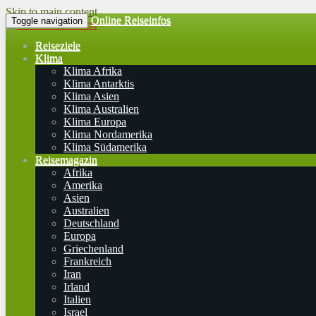
Skip to main content
Online Reiseinfos
Toggle navigation
Reiseziele
Klima
Klima Afrika
Klima Antarktis
Klima Asien
Klima Australien
Klima Europa
Klima Nordamerika
Klima Südamerika
Reisemagazin
Afrika
Amerika
Asien
Australien
Deutschland
Europa
Griechenland
Frankreich
Iran
Irland
Italien
Israel