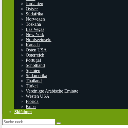
Jordanien
Ostsee
Südafrika
Norwegen
Toskana
Las Vegas
New York
Nordseeinseln
Kanada
Osten USA
Österreich
Portugal
Schottland
Spanien
Südamerika
Thailand
Türkei
Vereinigte Arabische Emirate
Westen USA
Florida
Kuba
Skifahren