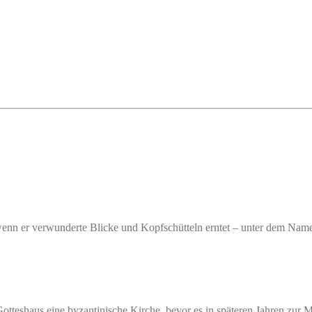
, wenn er verwunderte Blicke und Kopfschütteln erntet – unter dem Nam
otteshaus eine byzantinische Kirche, bevor es in späteren Jahren zur 