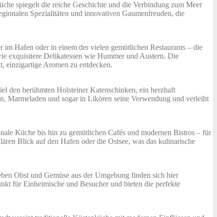
e Küche spiegelt die reiche Geschichte und die Verbindung zum Meer
 regionalen Spezialitäten und innovativen Gaumenfreuden, die
r im Hafen oder in einem der vielen gemütlichen Restaurants – die
 wie exquisitere Delikatessen wie Hummer und Austern. Die
it, einzigartige Aromen zu entdecken.
iel den berühmten Holsteiner Katenschinken, ein herzhaft
ften, Marmeladen und sogar in Likören seine Verwendung und verleiht
ionale Küche bis hin zu gemütlichen Cafés und modernen Bistros – für
ären Blick auf den Hafen oder die Ostsee, was das kulinarische
. Neben Obst und Gemüse aus der Umgebung finden sich hier
unkt für Einheimische und Besucher und bieten die perfekte