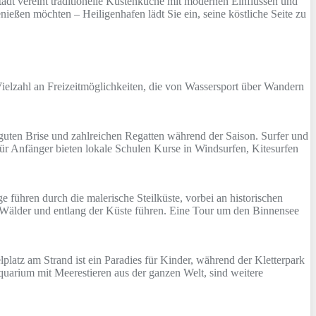
Stadt vereint traditionelle Küstenküche mit modernen Einflüssen und
ießen möchten – Heiligenhafen lädt Sie ein, seine köstliche Seite zu
r Vielzahl an Freizeitmöglichkeiten, die von Wassersport über Wandern
r guten Brise und zahlreichen Regatten während der Saison. Surfer und
ür Anfänger bieten lokale Schulen Kurse in Windsurfen, Kitesurfen
ühren durch die malerische Steilküste, vorbei an historischen
, Wälder und entlang der Küste führen. Eine Tour um den Binnensee
lplatz am Strand ist ein Paradies für Kinder, während der Kletterpark
quarium mit Meerestieren aus der ganzen Welt, sind weitere