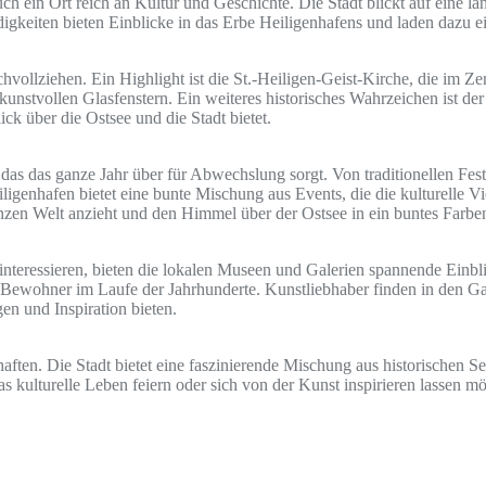
auch ein Ort reich an Kultur und Geschichte. Die Stadt blickt auf eine
gkeiten bieten Einblicke in das Erbe Heiligenhafens und laden dazu ein,
chvollziehen. Ein Highlight ist die St.-Heiligen-Geist-Kirche, die im 
unstvollen Glasfenstern. Ein weiteres historisches Wahrzeichen ist der
k über die Ostsee und die Stadt bietet.
, das das ganze Jahr über für Abwechslung sorgt. Von traditionellen F
ligenhafen bietet eine bunte Mischung aus Events, die die kulturelle Vie
ganzen Welt anzieht und den Himmel über der Ostsee in ein buntes Farb
s interessieren, bieten die lokalen Museen und Galerien spannende Ei
r Bewohner im Laufe der Jahrhunderte. Kunstliebhaber finden in den Gal
en und Inspiration bieten.
chaften. Die Stadt bietet eine faszinierende Mischung aus historischen 
 kulturelle Leben feiern oder sich von der Kunst inspirieren lassen mö