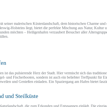
s mit seiner malerischen Küstenlandschaft, dem historischen Charme und e
hleswig-Holsteins liegt, bietet die perfekte Mischung aus Natur, Kultur
unden möchten – Heiligenhafen verzaubert Besucher aller Altersgruppe
üllen.
fen
n ist das pulsierende Herz der Stadt. Hier vermischt sich das tradition
egel- und Fischerbooten, sondern ist auch ein beliebter Treffpunkt für
rweilen und Genießen einladen. Ein Spaziergang am Hafen bietet faszin
d und Steilküste
aturlandschaft, die zum Erkunden und Entspannen einlädt. Die einzigar