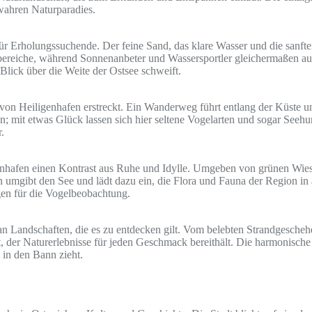
wahren Naturparadies.
r Erholungssuchende. Der feine Sand, das klare Wasser und die sanften
ferbereiche, während Sonnenanbeter und Wassersportler gleichermaßen
Blick über die Weite der Ostsee schweift.
ich von Heiligenhafen erstreckt. Ein Wanderweg führt entlang der Küste 
en; mit etwas Glück lassen sich hier seltene Vogelarten und sogar Seeh
.
enhafen einen Kontrast aus Ruhe und Idylle. Umgeben von grünen Wiesen
mgibt den See und lädt dazu ein, die Flora und Fauna der Region in 
gen für die Vogelbeobachtung.
an Landschaften, die es zu entdecken gilt. Vom belebten Strandgeschehe
t, der Naturerlebnisse für jeden Geschmack bereithält. Die harmonis
 in den Bann zieht.