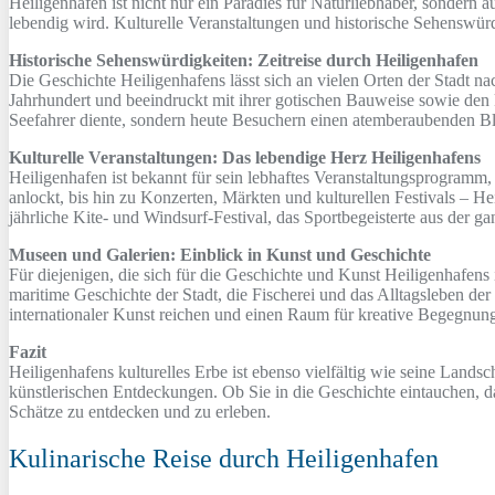
Heiligenhafen ist nicht nur ein Paradies für Naturliebhaber, sondern 
lebendig wird. Kulturelle Veranstaltungen und historische Sehenswürdi
Historische Sehenswürdigkeiten: Zeitreise durch Heiligenhafen
Die Geschichte Heiligenhafens lässt sich an vielen Orten der Stadt na
Jahrhundert und beeindruckt mit ihrer gotischen Bauweise sowie den k
Seefahrer diente, sondern heute Besuchern einen atemberaubenden Blic
Kulturelle Veranstaltungen: Das lebendige Herz Heiligenhafens
Heiligenhafen ist bekannt für sein lebhaftes Veranstaltungsprogramm
anlockt, bis hin zu Konzerten, Märkten und kulturellen Festivals – Hei
jährliche Kite- und Windsurf-Festival, das Sportbegeisterte aus der 
Museen und Galerien: Einblick in Kunst und Geschichte
Für diejenigen, die sich für die Geschichte und Kunst Heiligenhafen
maritime Geschichte der Stadt, die Fischerei und das Alltagsleben de
internationaler Kunst reichen und einen Raum für kreative Begegnung
Fazit
Heiligenhafens kulturelles Erbe ist ebenso vielfältig wie seine Lands
künstlerischen Entdeckungen. Ob Sie in die Geschichte eintauchen, das
Schätze zu entdecken und zu erleben.
Kulinarische Reise durch Heiligenhafen