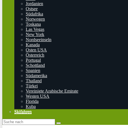
Jordanien
Ostsee
Südafrika
Norwegen
Toskana
Las Vegas
New York
Nordseeinseln
Kanada
Osten USA
Österreich
Portugal
Schottland
Spanien
Südamerika
Thailand
Türkei
Vereinigte Arabische Emirate
Westen USA
Florida
Kuba
Skifahren