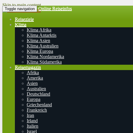
Skip to main content
Online Reiseinfos
Toggle navigation
Reiseziele
Klima
Klima Afrika
Klima Antarktis
Klima Asien
Klima Australien
Klima Europa
Klima Nordamerika
Klima Südamerika
Reisemagazin
Afrika
Amerika
Asien
Australien
Deutschland
Europa
Griechenland
Frankreich
Iran
Irland
Italien
Israel