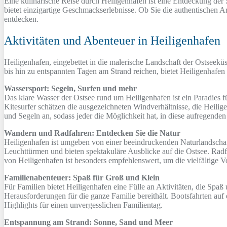
Eine kulinarische Reise durch Heiligenhafen ist eine Entdeckung der S
bietet einzigartige Geschmackserlebnisse. Ob Sie die authentischen A
entdecken.
Aktivitäten und Abenteuer in Heiligenhafen
Heiligenhafen, eingebettet in die malerische Landschaft der Ostseeküs
bis hin zu entspannten Tagen am Strand reichen, bietet Heiligenhafe
Wassersport: Segeln, Surfen und mehr
Das klare Wasser der Ostsee rund um Heiligenhafen ist ein Paradies f
Kitesurfer schätzen die ausgezeichneten Windverhältnisse, die Heili
und Segeln an, sodass jeder die Möglichkeit hat, in diese aufregenden
Wandern und Radfahren: Entdecken Sie die Natur
Heiligenhafen ist umgeben von einer beeindruckenden Naturlandschaf
Leuchttürmen und bieten spektakuläre Ausblicke auf die Ostsee. Rad
von Heiligenhafen ist besonders empfehlenswert, um die vielfältige V
Familienabenteuer: Spaß für Groß und Klein
Für Familien bietet Heiligenhafen eine Fülle an Aktivitäten, die Spaß
Herausforderungen für die ganze Familie bereithält. Bootsfahrten au
Highlights für einen unvergesslichen Familientag.
Entspannung am Strand: Sonne, Sand und Meer