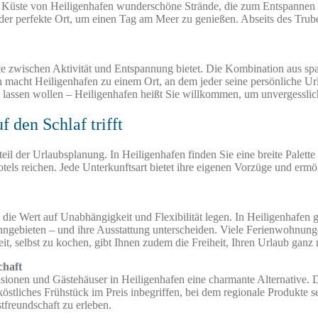
der Küste von Heiligenhafen wunderschöne Strände, die zum Entspannen
der perfekte Ort, um einen Tag am Meer zu genießen. Abseits des Trube
alance zwischen Aktivität und Entspannung bietet. Die Kombination aus
 macht Heiligenhafen zu einem Ort, an dem jeder seine persönliche Url
n lassen wollen – Heiligenhafen heißt Sie willkommen, um unvergessli
 den Schlaf trifft
teil der Urlaubsplanung. In Heiligenhafen finden Sie eine breite Palett
s reichen. Jede Unterkunftsart bietet ihre eigenen Vorzüge und ermögli
die Wert auf Unabhängigkeit und Flexibilität legen. In Heiligenhafen g
hngebieten – und ihre Ausstattung unterscheiden. Viele Ferienwohnunge
t, selbst zu kochen, gibt Ihnen zudem die Freiheit, Ihren Urlaub ganz 
chaft
sionen und Gästehäuser in Heiligenhafen eine charmante Alternative. D
köstliches Frühstück im Preis inbegriffen, bei dem regionale Produkte 
freundschaft zu erleben.