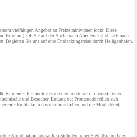
inem vielfältigen Angebot an Freizeitaktivitäten lockt. Diese
 und Erholung. Ob Sie auf der Suche nach Abenteuer sind, sich nach
n. Begleiten Sie uns auf eine Entdeckungsreise durch Heiligenhafen,
elle Flair eines Fischerdorfes mit dem modernen Lebensstil einer
 Einheimische und Besucher. Entlang der Promenade reihen sich
ierende Einblicke in das maritime Leben und die Möglichkeit,
tige Kombination aus sanften Stränden, rauer Steilküste und der