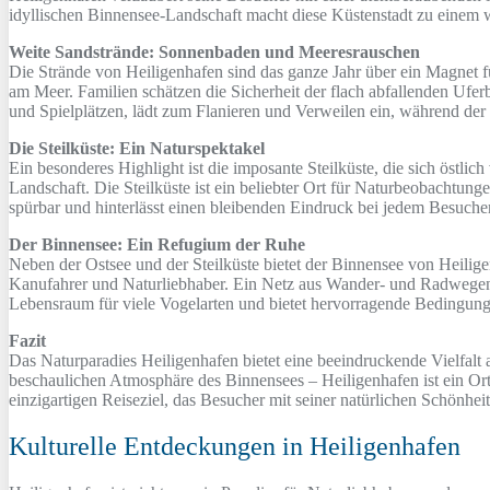
idyllischen Binnensee-Landschaft macht diese Küstenstadt zu einem 
Weite Sandstrände: Sonnenbaden und Meeresrauschen
Die Strände von Heiligenhafen sind das ganze Jahr über ein Magnet fü
am Meer. Familien schätzen die Sicherheit der flach abfallenden U
und Spielplätzen, lädt zum Flanieren und Verweilen ein, während der 
Die Steilküste: Ein Naturspektakel
Ein besonderes Highlight ist die imposante Steilküste, die sich östl
Landschaft. Die Steilküste ist ein beliebter Ort für Naturbeobachtung
spürbar und hinterlässt einen bleibenden Eindruck bei jedem Besucher
Der Binnensee: Ein Refugium der Ruhe
Neben der Ostsee und der Steilküste bietet der Binnensee von Heilig
Kanufahrer und Naturliebhaber. Ein Netz aus Wander- und Radwegen u
Lebensraum für viele Vogelarten und bietet hervorragende Bedingun
Fazit
Das Naturparadies Heiligenhafen bietet eine beeindruckende Vielfalt 
beschaulichen Atmosphäre des Binnensees – Heiligenhafen ist ein Or
einzigartigen Reiseziel, das Besucher mit seiner natürlichen Schönheit
Kulturelle Entdeckungen in Heiligenhafen