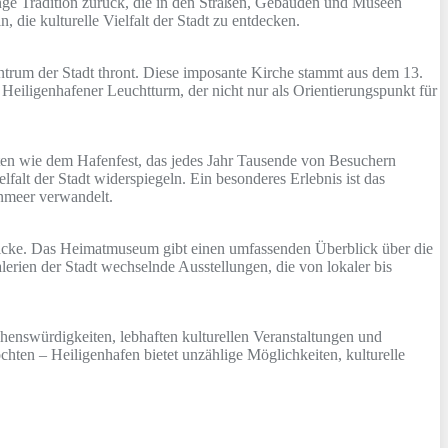
 lange Tradition zurück, die in den Straßen, Gebäuden und Museen
 die kulturelle Vielfalt der Stadt zu entdecken.
Zentrum der Stadt thront. Diese imposante Kirche stammt aus dem 13.
 Heiligenhafener Leuchtturm, der nicht nur als Orientierungspunkt für
esten wie dem Hafenfest, das jedes Jahr Tausende von Besuchern
lfalt der Stadt widerspiegeln. Ein besonderes Erlebnis ist das
enmeer verwandelt.
nblicke. Das Heimatmuseum gibt einen umfassenden Überblick über die
erien der Stadt wechselnde Ausstellungen, die von lokaler bis
Sehenswürdigkeiten, lebhaften kulturellen Veranstaltungen und
chten – Heiligenhafen bietet unzählige Möglichkeiten, kulturelle