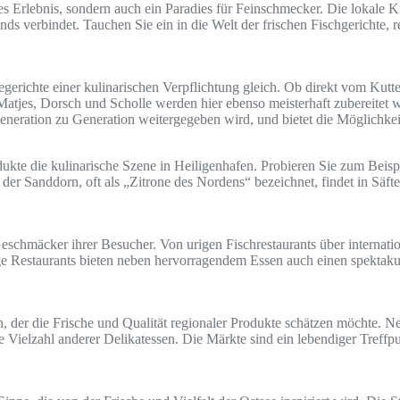
elles Erlebnis, sondern auch ein Paradies für Feinschmecker. Die lokal
ends verbindet. Tauchen Sie ein in die Welt der frischen Fischgerichte,
erichte einer kulinarischen Verpflichtung gleich. Ob direkt vom Kutte
 Matjes, Dorsch und Scholle werden hier ebenso meisterhaft zubereitet
 Generation zu Generation weitergegeben wird, und bietet die Möglichke
ukte die kulinarische Szene in Heiligenhafen. Probieren Sie zum Beisp
 der Sanddorn, oft als „Zitrone des Nordens“ bezeichnet, findet in Sä
 Geschmäcker ihrer Besucher. Von urigen Fischrestaurants über internat
e Restaurants bieten neben hervorragendem Essen auch einen spektakul
en, der die Frische und Qualität regionaler Produkte schätzen möchte
e Vielzahl anderer Delikatessen. Die Märkte sind ein lebendiger Treffp