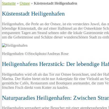
Startseite
»
Ostsee
»
Küstenstadt Heiligenhafen
Küstenstadt Heiligenhafen
Heiligenhafen, die Perle an der Ostsee, ist ein verstecktes Juwel, da
lebendige Küstenstadt, die auf einer Halbinsel an der Ostseeküste Sc
entspannten Tagen am Strand sehnen oder die lokale Gastronomie erk
um die Geheimnisse und Schätze dieser wunderschönen Stadt zu enth
Heiligenhafen ©iStockphoto/Andreas Rose
Heiligenhafens Herzstück: Der lebendige Ha
Heiligenhafen wird oft als das Tor zur Ostsee bezeichnet, und der Hafe
Marina. Der Hafen bietet nicht nur Ankerplatz für eine Vielzahl an S
gemütliche Cafés, Restaurants und Boutiquen aneinander, die zum Ve
frischen Fisch direkt vom Kutter zu kaufen.
Naturparadies Heiligenhafen: Zwischen Stran
Heiligenhafen verzaubert seine Besucher mit einer atemberaubenden N