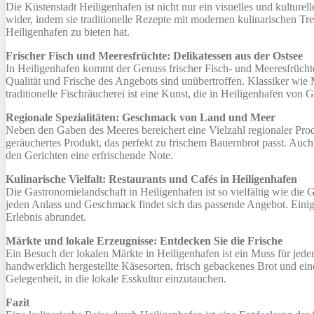
Die Küstenstadt Heiligenhafen ist nicht nur ein visuelles und kultur
wider, indem sie traditionelle Rezepte mit modernen kulinarischen Tr
Heiligenhafen zu bieten hat.
Frischer Fisch und Meeresfrüchte: Delikatessen aus der Ostsee
In Heiligenhafen kommt der Genuss frischer Fisch- und Meeresfrüchteg
Qualität und Frische des Angebots sind unübertroffen. Klassiker wie
traditionelle Fischräucherei ist eine Kunst, die in Heiligenhafen von
Regionale Spezialitäten: Geschmack von Land und Meer
Neben den Gaben des Meeres bereichert eine Vielzahl regionaler Prod
geräuchertes Produkt, das perfekt zu frischem Bauernbrot passt. Auch
den Gerichten eine erfrischende Note.
Kulinarische Vielfalt: Restaurants und Cafés in Heiligenhafen
Die Gastronomielandschaft in Heiligenhafen ist so vielfältig wie die
jeden Anlass und Geschmack findet sich das passende Angebot. Einig
Erlebnis abrundet.
Märkte und lokale Erzeugnisse: Entdecken Sie die Frische
Ein Besuch der lokalen Märkte in Heiligenhafen ist ein Muss für jed
handwerklich hergestellte Käsesorten, frisch gebackenes Brot und ein
Gelegenheit, in die lokale Esskultur einzutauchen.
Fazit