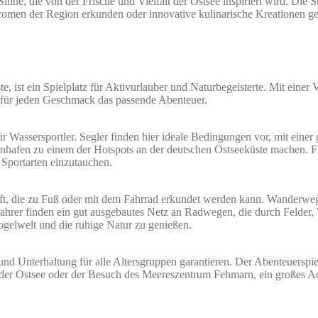
inne, die von der Frische und Vielfalt der Ostsee inspiriert wird. Die 
romen der Region erkunden oder innovative kulinarische Kreationen gen
te, ist ein Spielplatz für Aktivurlauber und Naturbegeisterte. Mit eine
n für jeden Geschmack das passende Abenteuer.
ür Wassersportler. Segler finden hier ideale Bedingungen vor, mit eine
genhafen zu einem der Hotspots an der deutschen Ostseeküste machen. F
 Sportarten einzutauchen.
t, die zu Fuß oder mit dem Fahrrad erkundet werden kann. Wanderwege f
fahrer finden ein gut ausgebautes Netz an Radwegen, die durch Felder
ogelwelt und die ruhige Natur zu genießen.
 und Unterhaltung für alle Altersgruppen garantieren. Der Abenteuerspie
f der Ostsee oder der Besuch des Meereszentrum Fehmarn, ein großes A