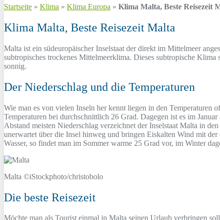
Startseite
»
Klima
»
Klima Europa
»
Klima Malta, Beste Reisezeit 
Klima Malta, Beste Reisezeit Malta
Malta ist ein südeuropäischer Inselstaat der direkt im Mittelmeer ang
subtropisches trockenes Mittelmeerklima. Dieses subtropische Klima s
sonnig.
Der Niederschlag und die Temperaturen
Wie man es von vielen Inseln her kennt liegen in den Temperaturen of
Temperaturen bei durchschnittlich 26 Grad. Dagegen ist es im Januar 
Abstand meisten Niederschlag verzeichnet der Inselstaat Malta in de
unerwartet über die Insel hinweg und bringen Eiskalten Wind mit der
Wasser, so findet man im Sommer warme 25 Grad vor, im Winter dage
Malta ©iStockphoto/christobolo
Die beste Reisezeit
Möchte man als Tourist einmal in Malta seinen Urlaub verbringen sollt