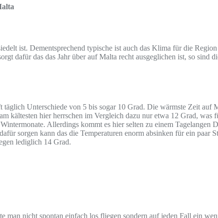
Malta
esiedelt ist. Dementsprechend typische ist auch das Klima für die Regio
orgt dafür das das Jahr über auf Malta recht ausgeglichen ist, so sind
t täglich Unterschiede von 5 bis sogar 10 Grad. Die wärmste Zeit auf 
am kältesten hier herrschen im Vergleich dazu nur etwa 12 Grad, was f
n Wintermonate. Allerdings kommt es hier selten zu einem Tagelangen D
 dafür sorgen kann das die Temperaturen enorm absinken für ein paar S
gen lediglich 14 Grad.
e man nicht spontan einfach los fliegen sondern auf jeden Fall ein weni