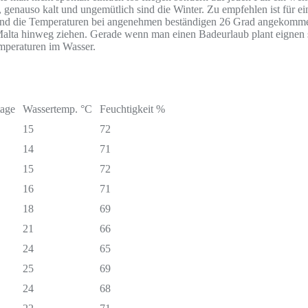
genauso kalt und ungemütlich sind die Winter. Zu empfehlen ist für 
t sind die Temperaturen bei angenehmen beständigen 26 Grad angekommen.
l Malta hinweg ziehen. Gerade wenn man einen Badeurlaub plant eignen
mperaturen im Wasser.
age
Wassertemp. °C
Feuchtigkeit %
15
72
14
71
15
72
16
71
18
69
21
66
24
65
25
69
24
68