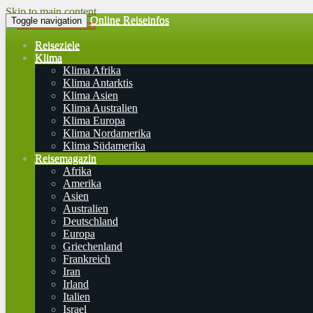
Skip to main content
Online Reiseinfos
Toggle navigation
Reiseziele
Klima
Klima Afrika
Klima Antarktis
Klima Asien
Klima Australien
Klima Europa
Klima Nordamerika
Klima Südamerika
Reisemagazin
Afrika
Amerika
Asien
Australien
Deutschland
Europa
Griechenland
Frankreich
Iran
Irland
Italien
Israel