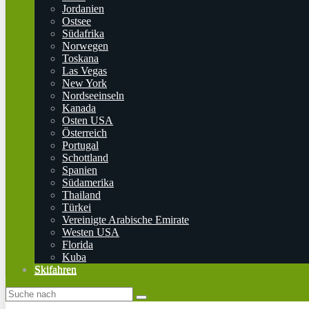
Jordanien
Ostsee
Südafrika
Norwegen
Toskana
Las Vegas
New York
Nordseeinseln
Kanada
Osten USA
Österreich
Portugal
Schottland
Spanien
Südamerika
Thailand
Türkei
Vereinigte Arabische Emirate
Westen USA
Florida
Kuba
Skifahren