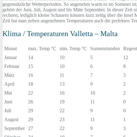
gegensätzliche Wetterperioden. So angenehm warm es im Sommer ist, 
gehört der Juni, Juli, August und bis Mitte September. In dieser Zei
rechnen, lediglich kleine Schauern können kurz zeitig über die Inse
Zeit hat man neben angenehmen Temperaturen auch die perfekten Te
Klima / Temperaturen Valletta – Malta
Monat
max. Temp °C
min. Temp °C
Sonnenstunden
Regent
Januar
14
10
5
12
Februar
15
10
6
8
März
16
11
7
5
April
18
13
9
2
Mai
22
16
10
2
Juni
26
19
11
0
Juli
29
22
9
0
August
29
23
11
1
September
27
22
9
3