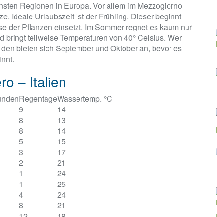
kensten Regionen in Europa. Vor allem im Mezzogiorno
. Ideale Urlaubszeit ist der Frühling. Dieser beginnt
se der Pflanzen einsetzt. Im Sommer regnet es kaum nur
 bringt teilweise Temperaturen von 40° Celsius. Wer
ür den bieten sich September und Oktober an, bevor es
nnt.
o – Italien
unden
Regentage
Wassertemp. °C
9
14
8
13
8
14
5
15
3
17
2
21
1
24
1
25
4
24
8
21
12
18