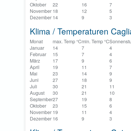
Oktober
22
16
7
November
18
12
5
Dezember
14
9
3
Klima / Temperaturen Cagliar
Monat
max. Temp °C
min. Temp °C
Sonnenst
Januar
14
7
4
Februar
15
7
4
März
17
9
6
April
19
11
7
Mai
23
14
9
Juni
27
18
9
Juli
30
21
11
August
30
21
10
September
27
19
8
Oktober
23
15
6
November
19
11
4
Dezember
16
9
3