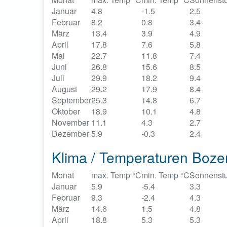
Januar
4.8
-1.5
2.5
Februar
8.2
0.8
3.4
März
13.4
3.9
4.9
April
17.8
7.6
5.8
Mai
22.7
11.8
7.4
Juni
26.8
15.6
8.5
Juli
29.9
18.2
9.4
August
29.2
17.9
8.4
September
25.3
14.8
6.7
Oktober
18.9
10.1
4.8
November
11.1
4.3
2.7
Dezember
5.9
-0.3
2.4
Klima / Temperaturen Bozen
Monat
max. Temp °C
min. Temp °C
Sonnenst
Januar
5.9
-5.4
3.3
Februar
9.3
-2.4
4.3
März
14.6
1.5
4.8
April
18.8
5.3
5.3