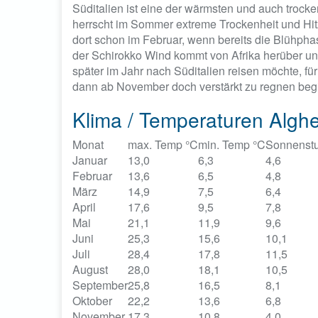
Süditalien ist eine der wärmsten und auch troc
herrscht im Sommer extreme Trockenheit und Hitze
dort schon im Februar, wenn bereits die Blühpha
der Schirokko Wind kommt von Afrika herüber und
später im Jahr nach Süditalien reisen möchte, f
dann ab November doch verstärkt zu regnen begi
Klima / Temperaturen Algher
Monat
max. Temp °C
min. Temp °C
Sonnenst
Januar
13,0
6,3
4,6
Februar
13,6
6,5
4,8
März
14,9
7,5
6,4
April
17,6
9,5
7,8
Mai
21,1
11,9
9,6
Juni
25,3
15,6
10,1
Juli
28,4
17,8
11,5
August
28,0
18,1
10,5
September
25,8
16,5
8,1
Oktober
22,2
13,6
6,8
November
17,3
10,8
4,0