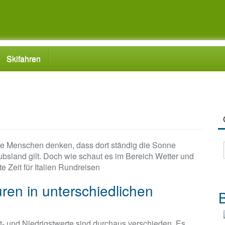
Skifahren
 die Menschen denken, dass dort ständig die Sonne
ubsland gilt. Doch wie schaut es im Bereich Wetter und
te Zeit für Italien Rundreisen
ren in unterschiedlichen
B
t- und Niedrigstwerte sind durchaus verschieden. Es