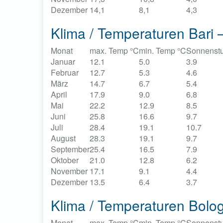
Dezember
14,1
8,1
4,3
Klima / Temperaturen Bari –
Monat
max. Temp °C
min. Temp °C
Sonnenst
Januar
12.1
5.0
3.9
Februar
12.7
5.3
4.6
März
14.7
6.7
5.4
April
17.9
9.0
6.8
Mai
22.2
12.9
8.5
Juni
25.8
16.6
9.7
Juli
28.4
19.1
10.7
August
28.3
19.1
9.7
September
25.4
16.5
7.9
Oktober
21.0
12.8
6.2
November
17.1
9.1
4.4
Dezember
13.5
6.4
3.7
Klima / Temperaturen Bolog
Monat
max. Temp °C
min. Temp °C
Sonnenst