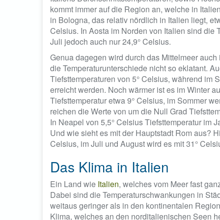
kommt immer auf die Region an, welche in Italien
in Bologna, das relativ nördlich in Italien liegt, 
Celsius. In Aosta im Norden von Italien sind die 
Juli jedoch auch nur 24,9° Celsius.
Genua dagegen wird durch das Mittelmeer auch 
die Temperaturunterschiede nicht so eklatant. Au
Tiefsttemperaturen von 5° Celsius, während im
erreicht werden. Noch wärmer ist es im Winter auf
Tiefsttemperatur etwa 9° Celsius, im Sommer wer
reichen die Werte von um die Null Grad Tiefsttem
In Neapel von 5,5° Celsius Tiefsttemperatur im 
Und wie sieht es mit der Hauptstadt Rom aus? Hi
Celsius, im Juli und August wird es mit 31° Celsi
Das Klima in Italien
Ein Land wie
Italien
, welches vom Meer fast gan
Dabei sind die Temperaturschwankungen in Städt
weitaus geringer als in den kontinentalen Reg
Klima, welches an den norditalienischen Seen he