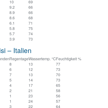
10
69
9.2
66
8.9
66
8.6
68
6.1
71
5.8
75
5.7
74
3.9
73
i – Italien
unden
Regentage
Wassertemp. °C
Feuchtigkeit %
8
13
77
6
12
73
7
13
70
5
14
73
4
17
65
2
21
58
1
23
56
1
24
57
3
22
64