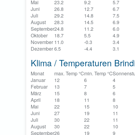
Mai
23.2
9.2
5.7
Juni
26.8
12.7
6.7
Juli
29.2
14.8
7.5
August
28.3
14.5
6.9
September
24.8
11.2
6.0
Oktober
18.7
5.5
4.9
November
11.0
-0.3
3.4
Dezember
6.5
-4.4
3.1
Klima / Temperaturen Brindis
Monat
max. Temp °C
min. Temp °C
Sonnenst
Januar
12
6
4
Februar
13
7
5
März
15
8
6
April
18
11
8
Mai
22
15
10
Juni
27
19
11
Juli
30
22
11
August
30
22
10
September
26
19
9