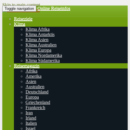
Skip to main content
Online Reiseinfos
Toggle navigation
Reiseziele
Klima
Klima Afrika
Klima Antarktis
Klima Asien
Klima Australien
Klima Europa
Klima Nordamerika
Klima Südamerika
Reisemagazin
Afrika
Amerika
Asien
Australien
Deutschland
Europa
Griechenland
Frankreich
Iran
Irland
Italien
Israel