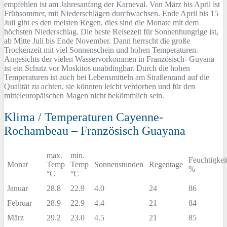
empfehlen ist am Jahresanfang der Karneval. Von März bis April ist
Frühsommer, mit Niederschlägen durchwachsen. Ende April bis 15
Juli gibt es den meisten Regen, dies sind die Monate mit dem
höchsten Niederschlag. Die beste Reisezeit für Sonnenhungrige ist,
ab Mitte Juli bis Ende November. Dann herrscht die große
Trockenzeit mit viel Sonnenschein und hohen Temperaturen.
Angesichts der vielen Wasservorkommen in Französisch- Guyana
ist ein Schutz vor Moskitos unabdingbar. Durch die hohen
Temperaturen ist auch bei Lebensmitteln am Straßenrand auf die
Qualität zu achten, sie könnten leicht verdorben und für den
mitteleuropäischen Magen nicht bekömmlich sein.
Klima / Temperaturen Cayenne-
Rochambeau – Französisch Guayana
max.
min.
Feuchtigkei
Monat
Temp
Temp
Sonnenstunden
Regentage
%
°C
°C
Januar
28.8
22.9
4.0
24
86
Februar
28.9
22.9
4.4
21
84
März
29.2
23.0
4.5
21
85