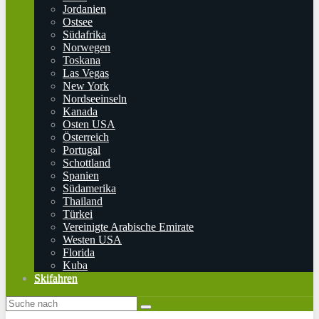
Jordanien
Ostsee
Südafrika
Norwegen
Toskana
Las Vegas
New York
Nordseeinseln
Kanada
Osten USA
Österreich
Portugal
Schottland
Spanien
Südamerika
Thailand
Türkei
Vereinigte Arabische Emirate
Westen USA
Florida
Kuba
Skifahren