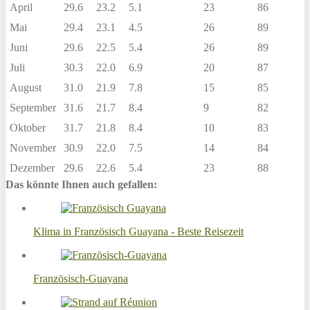
April
29.6
23.2
5.1
23
86
Mai
29.4
23.1
4.5
26
89
Juni
29.6
22.5
5.4
26
89
Juli
30.3
22.0
6.9
20
87
August
31.0
21.9
7.8
15
85
September
31.6
21.7
8.4
9
82
Oktober
31.7
21.8
8.4
10
83
November
30.9
22.0
7.5
14
84
Dezember
29.6
22.6
5.4
23
88
Das könnte Ihnen auch gefallen:
Klima in Französisch Guayana - Beste Reisezeit
Französisch-Guayana