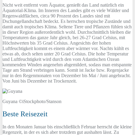
Nicht weit entfernt vom Äquator, genießt das Land natürlich ein
Äquatorial-Klima. Im Inneren des Landes gibt es viele Wälder und
Regenwaldflächen, circa 90 Prozent des Landes sind mit
Dschungellandschaft bedeckt. Es herrschen tropische Zustände und
damit auch tropisches Klima. Seltene Tiere und Pflanzen fühlen sich
in dieser Region außerordentlich wohl. Durchschnittlich bleiben die
Temperaturen das ganze Jahr gleich, bei 26-27 Grad Celsius, mit
Höchstwerten bis 35 Grad Celsius. Angesichts der hohen
Luftfeuchtigkeit kommt es einem aber wärmer vor. Nachts kühlt es
etwas ab, doch selten unter 20 Grad Celsius. Die hohe Temperatur
und Luftfeuchtigkeit wird durch den vom Atlantischen Ozean
kommenden Winden angenehm abgemildert, sodass man entspannte
Tage am Strand verbringen kann. Somit ist Jacke bzw. Regenjacke
nur in den Regenmonaten von Dezember bis Mai / Juni angebracht.
Von Juni bis Dezember ist Trockenzeit.
Guyana ©iStockphoto/Stanson
Beste Reisezeit
In den Monaten Januar bis einschließlich Februar herrscht die kleine
Regenzeit, in der es sich aber trotzdem gut aushalten lässt. Zu