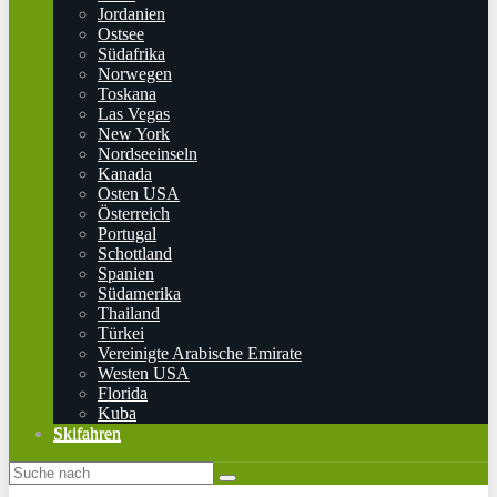
Jordanien
Ostsee
Südafrika
Norwegen
Toskana
Las Vegas
New York
Nordseeinseln
Kanada
Osten USA
Österreich
Portugal
Schottland
Spanien
Südamerika
Thailand
Türkei
Vereinigte Arabische Emirate
Westen USA
Florida
Kuba
Skifahren