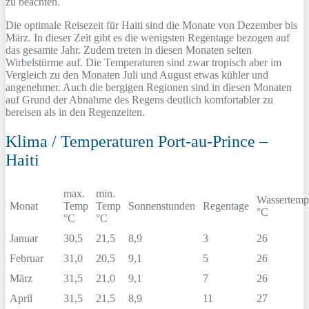
zu beachten.
Die optimale Reisezeit für Haiti sind die Monate von Dezember bis
März. In dieser Zeit gibt es die wenigsten Regentage bezogen auf
das gesamte Jahr. Zudem treten in diesen Monaten selten
Wirbelstürme auf. Die Temperaturen sind zwar tropisch aber im
Vergleich zu den Monaten Juli und August etwas kühler und
angenehmer. Auch die bergigen Regionen sind in diesen Monaten
auf Grund der Abnahme des Regens deutlich komfortabler zu
bereisen als in den Regenzeiten.
Klima / Temperaturen Port-au-Prince –
Haiti
max.
min.
Wassertemp
Monat
Temp
Temp
Sonnenstunden
Regentage
°C
°C
°C
Januar
30,5
21,5
8,9
3
26
Februar
31,0
20,5
9,1
5
26
März
31,5
21,0
9,1
7
26
April
31,5
21,5
8,9
11
27