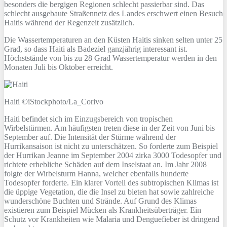
besonders die bergigen Regionen schlecht passierbar sind. Das
schlecht ausgebaute Straßennetz des Landes erschwert einen Besuch
Haitis während der Regenzeit zusätzlich.
Die Wassertemperaturen an den Küsten Haitis sinken selten unter 25
Grad, so dass Haiti als Badeziel ganzjährig interessant ist.
Höchststände von bis zu 28 Grad Wassertemperatur werden in den
Monaten Juli bis Oktober erreicht.
Haiti ©iStockphoto/La_Corivo
Haiti befindet sich im Einzugsbereich von tropischen
Wirbelstürmen. Am häufigsten treten diese in der Zeit von Juni bis
September auf. Die Intensität der Stürme während der
Hurrikansaison ist nicht zu unterschätzen. So forderte zum Beispiel
der Hurrikan Jeanne im September 2004 zirka 3000 Todesopfer und
richtete erhebliche Schäden auf dem Inselstaat an. Im Jahr 2008
folgte der Wirbelsturm Hanna, welcher ebenfalls hunderte
Todesopfer forderte. Ein klarer Vorteil des subtropischen Klimas ist
die üppige Vegetation, die die Insel zu bieten hat sowie zahlreiche
wunderschöne Buchten und Strände. Auf Grund des Klimas
existieren zum Beispiel Mücken als Krankheitsüberträger. Ein
Schutz vor Krankheiten wie Malaria und Denguefieber ist dringend