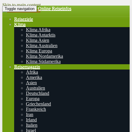
Skip to main content
Online Reiseinfos
Toggle navigation
Reiseziele
Klima
Klima Afrika
Klima Antarktis
Klima Asien
Klima Australien
Klima Europa
Klima Nordamerika
Klima Südamerika
Reisemagazin
Afrika
Amerika
Asien
Australien
Deutschland
Europa
Griechenland
Frankreich
Iran
Irland
Italien
Israel