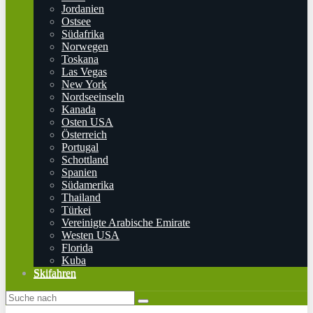
Jordanien
Ostsee
Südafrika
Norwegen
Toskana
Las Vegas
New York
Nordseeinseln
Kanada
Osten USA
Österreich
Portugal
Schottland
Spanien
Südamerika
Thailand
Türkei
Vereinigte Arabische Emirate
Westen USA
Florida
Kuba
Skifahren