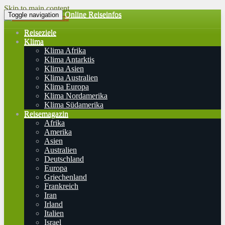
Skip to main content
Online Reiseinfos
Toggle navigation
Reiseziele
Klima
Klima Afrika
Klima Antarktis
Klima Asien
Klima Australien
Klima Europa
Klima Nordamerika
Klima Südamerika
Reisemagazin
Afrika
Amerika
Asien
Australien
Deutschland
Europa
Griechenland
Frankreich
Iran
Irland
Italien
Israel