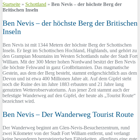
Startseite
»
Schottland
»
Ben Nevis – der höchste Berg der
Britischen Inseln
Ben Nevis – der höchste Berg der Britischen
Inseln
Ben Nevis ist mit 1344 Metern der höchste Berg der Schottischen
Inseln. Er liegt im Schottischen Hochland, Highlands, und gehört zu
den Grampian Mountains im Westen Schottlands nahe der Stadt Fort
William. Mit der 300 Meter hohen Nordwand besitzt der Ben Nevis
die höchste Felswand in ganz Großbritannien. Das magmatische
Gestein, aus dem der Berg besteht, stammt erdgeschichtlich aus dem
Devon und ist etwa 400 Millionen Jahre alt. Auf dem Gipfel steht
noch die Ruine des im Jahre 1883 erbauten und 21 Jahre lang
genutzten Wetterobservatoriums. Aus jener Zeit stammt auch der
befestigte Wanderweg auf den Gipfel, der heute als „Tourist Route“
bezeichnet wird.
Ben Nevis – Der Wanderweg Tourist Route
Der Wanderweg beginnt am Glen-Nevis-Besucherzentrum, rund
zwei Kilometer von der Stadt Fort William entfernt, und verlangt
keine besonderen bergsteigerischen Fähigkeiten, allerdings eine gute