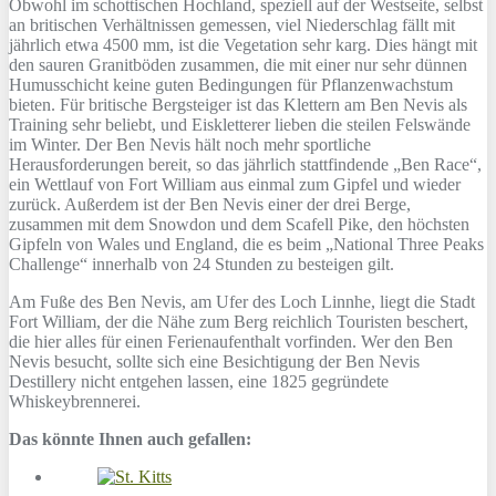
Obwohl im schottischen Hochland, speziell auf der Westseite, selbst
an britischen Verhältnissen gemessen, viel Niederschlag fällt mit
jährlich etwa 4500 mm, ist die Vegetation sehr karg. Dies hängt mit
den sauren Granitböden zusammen, die mit einer nur sehr dünnen
Humusschicht keine guten Bedingungen für Pflanzenwachstum
bieten. Für britische Bergsteiger ist das Klettern am Ben Nevis als
Training sehr beliebt, und Eiskletterer lieben die steilen Felswände
im Winter. Der Ben Nevis hält noch mehr sportliche
Herausforderungen bereit, so das jährlich stattfindende „Ben Race“,
ein Wettlauf von Fort William aus einmal zum Gipfel und wieder
zurück. Außerdem ist der Ben Nevis einer der drei Berge,
zusammen mit dem Snowdon und dem Scafell Pike, den höchsten
Gipfeln von Wales und England, die es beim „National Three Peaks
Challenge“ innerhalb von 24 Stunden zu besteigen gilt.
Am Fuße des Ben Nevis, am Ufer des Loch Linnhe, liegt die Stadt
Fort William, der die Nähe zum Berg reichlich Touristen beschert,
die hier alles für einen Ferienaufenthalt vorfinden. Wer den Ben
Nevis besucht, sollte sich eine Besichtigung der Ben Nevis
Destillery nicht entgehen lassen, eine 1825 gegründete
Whiskeybrennerei.
Das könnte Ihnen auch gefallen: