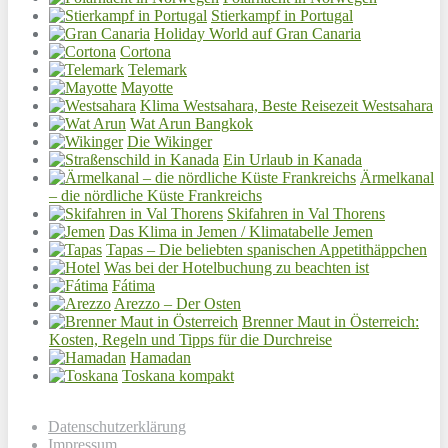
Stierkampf in Portugal
Holiday World auf Gran Canaria
Cortona
Telemark
Mayotte
Klima Westsahara, Beste Reisezeit Westsahara
Wat Arun Bangkok
Die Wikinger
Ein Urlaub in Kanada
Ärmelkanal
– die nördliche Küste Frankreichs
Skifahren in Val Thorens
Das Klima in Jemen / Klimatabelle Jemen
Tapas – Die beliebten spanischen Appetithäppchen
Was bei der Hotelbuchung zu beachten ist
Fátima
Arezzo – Der Osten
Brenner Maut in Österreich:
Kosten, Regeln und Tipps für die Durchreise
Hamadan
Toskana kompakt
Datenschutzerklärung
Impressum