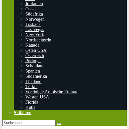
Jordanien
Ostsee
Südafrika
Norwegen
Toskana
Las Vegas
New York
Nordseeinseln
Kanada
Osten USA
Österreich
Portugal
Schottland
Spanien
Südamerika
Thailand
Türkei
Vereinigte Arabische Emirate
Westen USA
Florida
Kuba
Skifahren