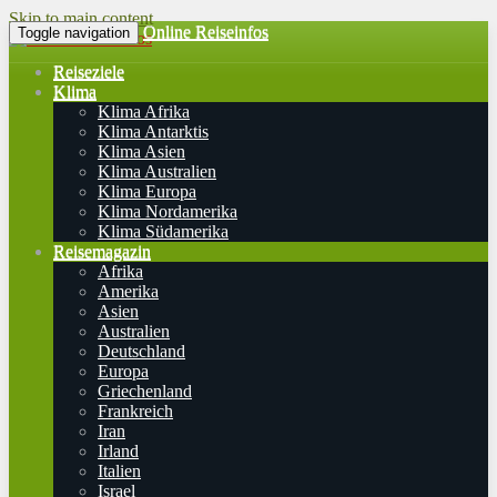
Skip to main content
Online Reiseinfos
Toggle navigation
Reiseziele
Klima
Klima Afrika
Klima Antarktis
Klima Asien
Klima Australien
Klima Europa
Klima Nordamerika
Klima Südamerika
Reisemagazin
Afrika
Amerika
Asien
Australien
Deutschland
Europa
Griechenland
Frankreich
Iran
Irland
Italien
Israel