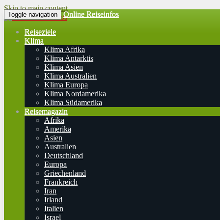
Skip to main content
Online Reiseinfos
Toggle navigation
Reiseziele
Klima
Klima Afrika
Klima Antarktis
Klima Asien
Klima Australien
Klima Europa
Klima Nordamerika
Klima Südamerika
Reisemagazin
Afrika
Amerika
Asien
Australien
Deutschland
Europa
Griechenland
Frankreich
Iran
Irland
Italien
Israel