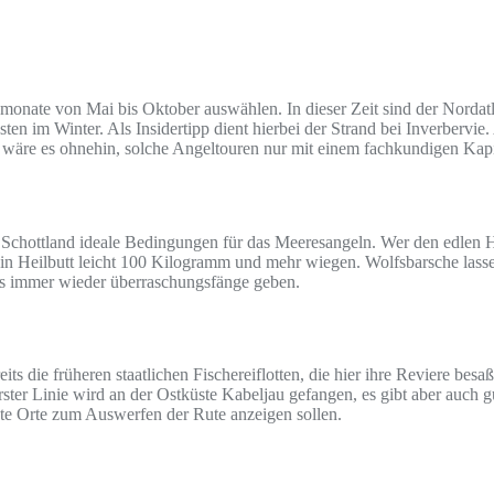
onate von Mai bis Oktober auswählen. In dieser Zeit sind der Nordatl
en im Winter. Als Insidertipp dient hierbei der Strand bei Inverbervie. 
wäre es ohnehin, solche Angeltouren nur mit einem fachkundigen Kap
 Schottland ideale Bedingungen für das Meeresangeln. Wer den edlen Heil
 ein Heilbutt leicht 100 Kilogramm und mehr wiegen. Wolfsbarsche las
es immer wieder überraschungsfänge geben.
its die früheren staatlichen Fischereiflotten, die hier ihre Reviere besa
rster Linie wird an der Ostküste Kabeljau gefangen, es gibt aber auch
ute Orte zum Auswerfen der Rute anzeigen sollen.