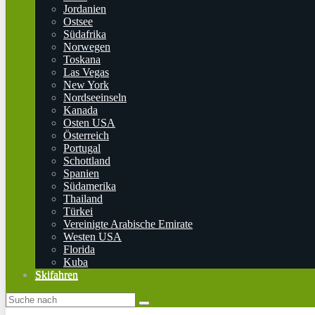
Jordanien
Ostsee
Südafrika
Norwegen
Toskana
Las Vegas
New York
Nordseeinseln
Kanada
Osten USA
Österreich
Portugal
Schottland
Spanien
Südamerika
Thailand
Türkei
Vereinigte Arabische Emirate
Westen USA
Florida
Kuba
Skifahren