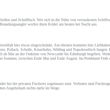
ollen und Schellfisch. Wer sich in die Nähe von versunkenen Schiffswr
Brandungsangler werfen ihren Köder am besten bei Nacht aus.
rtenvielfalt hier etwas eingeschränkt. Am ehesten kommen hier Liebhab
chen, Pollack, Scholle, Knurrhahn, Wittling und Napoleonfisch fangen.
ch ab Mai an der Ostküste von Newcastle bis Edinburgh begeben. Weiterh
it im Sommer, zwischen Ende Mai und Ende August. Im Penthland Firth 
 Köder bei der privaten Fischerei zugelassen sind. Verboten sind Fisch
ichen Angelurlaub nichts mehr im Wege.