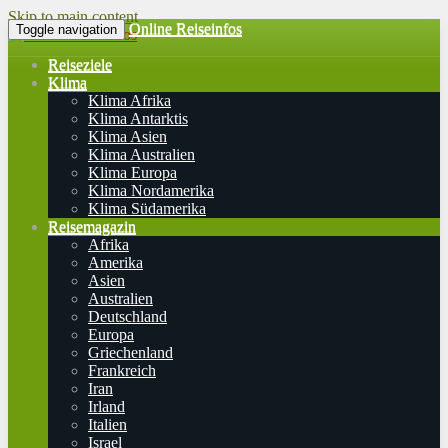
Skip to main content
Online Reiseinfos
Toggle navigation
Reiseziele
Klima
Klima Afrika
Klima Antarktis
Klima Asien
Klima Australien
Klima Europa
Klima Nordamerika
Klima Südamerika
Reisemagazin
Afrika
Amerika
Asien
Australien
Deutschland
Europa
Griechenland
Frankreich
Iran
Irland
Italien
Israel