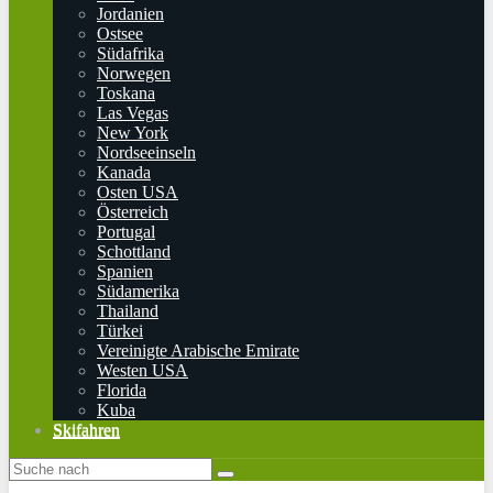
Jordanien
Ostsee
Südafrika
Norwegen
Toskana
Las Vegas
New York
Nordseeinseln
Kanada
Osten USA
Österreich
Portugal
Schottland
Spanien
Südamerika
Thailand
Türkei
Vereinigte Arabische Emirate
Westen USA
Florida
Kuba
Skifahren