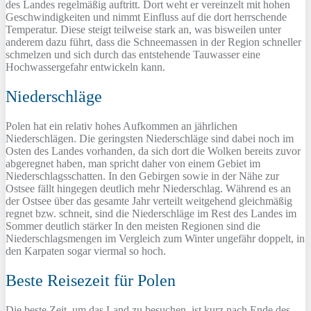
des Landes regelmäßig auftritt. Dort weht er vereinzelt mit hohen
Geschwindigkeiten und nimmt Einfluss auf die dort herrschende
Temperatur. Diese steigt teilweise stark an, was bisweilen unter
anderem dazu führt, dass die Schneemassen in der Region schneller
schmelzen und sich durch das entstehende Tauwasser eine
Hochwassergefahr entwickeln kann.
Niederschläge
Polen hat ein relativ hohes Aufkommen an jährlichen
Niederschlägen. Die geringsten Niederschläge sind dabei noch im
Osten des Landes vorhanden, da sich dort die Wolken bereits zuvor
abgeregnet haben, man spricht daher von einem Gebiet im
Niederschlagsschatten. In den Gebirgen sowie in der Nähe zur
Ostsee fällt hingegen deutlich mehr Niederschlag. Während es an
der Ostsee über das gesamte Jahr verteilt weitgehend gleichmäßig
regnet bzw. schneit, sind die Niederschläge im Rest des Landes im
Sommer deutlich stärker In den meisten Regionen sind die
Niederschlagsmengen im Vergleich zum Winter ungefähr doppelt, in
den Karpaten sogar viermal so hoch.
Beste Reisezeit für Polen
Die beste Zeit, um das Land zu besuchen, ist kurz nach Ende des