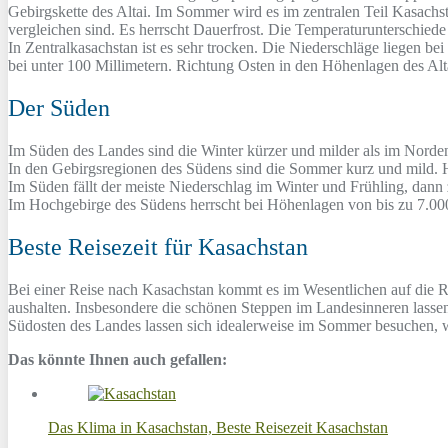
Gebirgskette des Altai. Im Sommer wird es im zentralen Teil Kasachs
vergleichen sind. Es herrscht Dauerfrost. Die Temperaturunterschi
In Zentralkasachstan ist es sehr trocken. Die Niederschläge liegen be
bei unter 100 Millimetern. Richtung Osten in den Höhenlagen des Alt
Der Süden
Im Süden des Landes sind die Winter kürzer und milder als im Norden
In den Gebirgsregionen des Südens sind die Sommer kurz und mild. Hie
Im Süden fällt der meiste Niederschlag im Winter und Frühling, dann 
Im Hochgebirge des Südens herrscht bei Höhenlagen von bis zu 7.00
Beste Reisezeit für Kasachstan
Bei einer Reise nach Kasachstan kommt es im Wesentlichen auf die R
aushalten. Insbesondere die schönen Steppen im Landesinneren lasse
Südosten des Landes lassen sich idealerweise im Sommer besuchen, w
Das könnte Ihnen auch gefallen:
Das Klima in Kasachstan, Beste Reisezeit Kasachstan