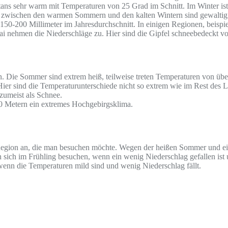
tans sehr warm mit Temperaturen von 25 Grad im Schnitt. Im Winter is
ede zwischen den warmen Sommern und den kalten Wintern sind gewalti
i 150-200 Millimeter im Jahresdurchschnitt. In einigen Regionen, beisp
ai nehmen die Niederschläge zu. Hier sind die Gipfel schneebedeckt v
. Die Sommer sind extrem heiß, teilweise treten Temperaturen von übe
r sind die Temperaturunterschiede nicht so extrem wie im Rest des Lan
zumeist als Schnee.
0 Metern ein extremes Hochgebirgsklima.
egion an, die man besuchen möchte. Wegen der heißen Sommer und eisi
n sich im Frühling besuchen, wenn ein wenig Niederschlag gefallen is
enn die Temperaturen mild sind und wenig Niederschlag fällt.