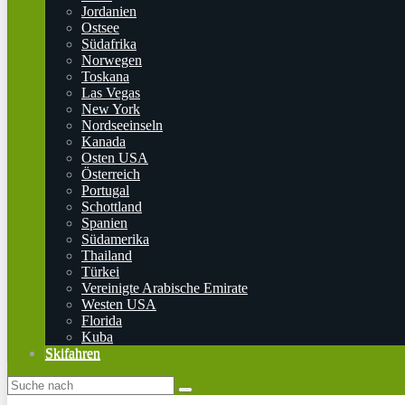
Jordanien
Ostsee
Südafrika
Norwegen
Toskana
Las Vegas
New York
Nordseeinseln
Kanada
Osten USA
Österreich
Portugal
Schottland
Spanien
Südamerika
Thailand
Türkei
Vereinigte Arabische Emirate
Westen USA
Florida
Kuba
Skifahren