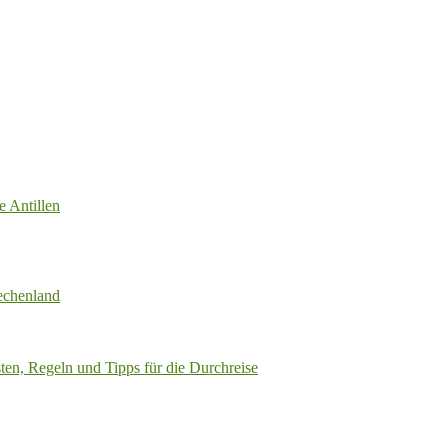
e Antillen
echenland
ten, Regeln und Tipps für die Durchreise