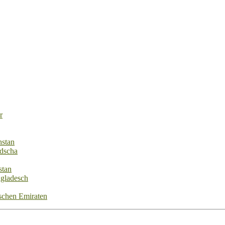
r
hstan
dscha
stan
ngladesch
ischen Emiraten