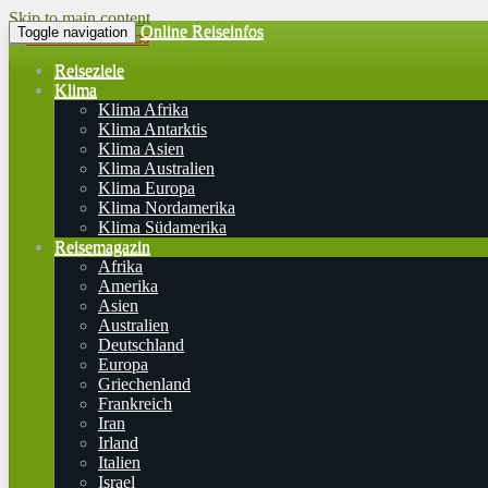
Skip to main content
Online Reiseinfos
Toggle navigation
Reiseziele
Klima
Klima Afrika
Klima Antarktis
Klima Asien
Klima Australien
Klima Europa
Klima Nordamerika
Klima Südamerika
Reisemagazin
Afrika
Amerika
Asien
Australien
Deutschland
Europa
Griechenland
Frankreich
Iran
Irland
Italien
Israel