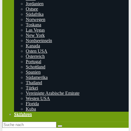
Jordanien
Ostsee
Südafrika
Norwegen
Toskana
Las Vegas
New York
Nordseeinseln
Kanada
Osten USA
Österreich
Portugal
Schottland
Spanien
Südamerika
Thailand
Türkei
Vereinigte Arabische Emirate
Westen USA
Florida
Kuba
Skifahren