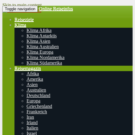
Skip to main content
Online Reiseinfos
Toggle navigation
Reiseziele
Klima
Klima Afrika
Klima Antarktis
Klima Asien
Klima Australien
Klima Europa
Klima Nordamerika
Klima Südamerika
Reisemagazin
Afrika
Amerika
Asien
Australien
Deutschland
Europa
Griechenland
Frankreich
Iran
Irland
Italien
Israel