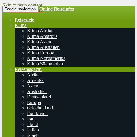
Skip to main content
Online Reiseinfos
Toggle navigation
Reiseziele
Klima
Klima Afrika
Klima Antarktis
Klima Asien
Klima Australien
Klima Europa
Klima Nordamerika
Klima Südamerika
Reisemagazin
Afrika
Amerika
Asien
Australien
Deutschland
Europa
Griechenland
Frankreich
Iran
Irland
Italien
Israel