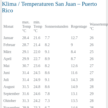
Klima / Temperaturen San Juan – Puerto
Rico
max.
min.
Wassertemp
Monat
Temp
Temp
Sonnenstunden
Regentage
°C
°C
°C
Januar
28.4
21.6
7.7
12.7
26
Februar
28.7
21.4
8.2
9
26
März
29.1
22.0
9.1
8.4
25
April
29.9
22.7
8.9
8.7
26
Mai
30.7
23.6
8.2
12.6
27
Juni
31.4
24.5
8.6
11.6
27
Juli
31.4
24.9
9.1
14.3
28
August
31.5
24.8
8.6
14.9
28
September
31.6
24.6
7.8
13.1
29
Oktober
31.3
24.2
7.3
13.5
28
November
29.9
23.3
6.7
14.6
28