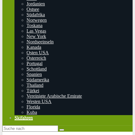
Jordanien
Ostsee
Südafrika
Norwegen
Toskana
Las Vegas
New York
Nordseeinseln
Kanada
Osten USA
Österreich
Portugal
Schottland
Spanien
Südamerika
Thailand
Türkei
Vereinigte Arabische Emirate
Westen USA
Florida
Kuba
Skifahren