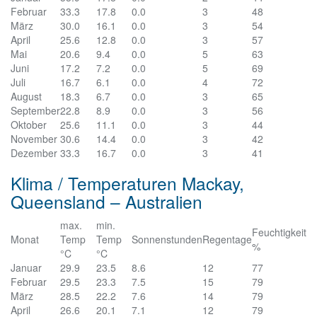
Februar
33.3
17.8
0.0
3
48
März
30.0
16.1
0.0
3
54
April
25.6
12.8
0.0
3
57
Mai
20.6
9.4
0.0
5
63
Juni
17.2
7.2
0.0
5
69
Juli
16.7
6.1
0.0
4
72
August
18.3
6.7
0.0
3
65
September
22.8
8.9
0.0
3
56
Oktober
25.6
11.1
0.0
3
44
November
30.6
14.4
0.0
3
42
Dezember
33.3
16.7
0.0
3
41
Klima / Temperaturen Mackay,
Queensland – Australien
max.
min.
Feuchtigkeit
Monat
Temp
Temp
Sonnenstunden
Regentage
%
°C
°C
Januar
29.9
23.5
8.6
12
77
Februar
29.5
23.3
7.5
15
79
März
28.5
22.2
7.6
14
79
April
26.6
20.1
7.1
12
79