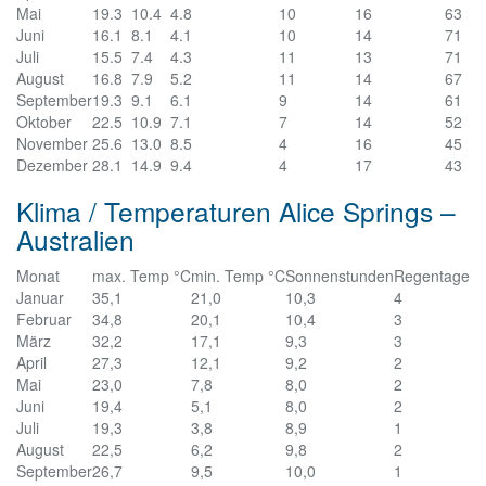
Mai
19.3
10.4
4.8
10
16
63
Juni
16.1
8.1
4.1
10
14
71
Juli
15.5
7.4
4.3
11
13
71
August
16.8
7.9
5.2
11
14
67
September
19.3
9.1
6.1
9
14
61
Oktober
22.5
10.9
7.1
7
14
52
November
25.6
13.0
8.5
4
16
45
Dezember
28.1
14.9
9.4
4
17
43
Klima / Temperaturen Alice Springs –
Australien
Monat
max. Temp °C
min. Temp °C
Sonnenstunden
Regentage
Januar
35,1
21,0
10,3
4
Februar
34,8
20,1
10,4
3
März
32,2
17,1
9,3
3
April
27,3
12,1
9,2
2
Mai
23,0
7,8
8,0
2
Juni
19,4
5,1
8,0
2
Juli
19,3
3,8
8,9
1
August
22,5
6,2
9,8
2
September
26,7
9,5
10,0
1