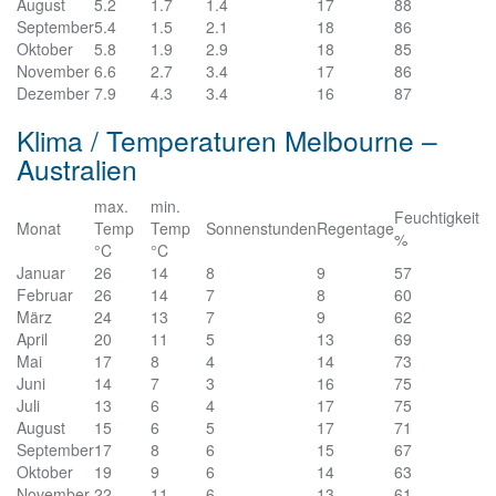
August
5.2
1.7
1.4
17
88
September
5.4
1.5
2.1
18
86
Oktober
5.8
1.9
2.9
18
85
November
6.6
2.7
3.4
17
86
Dezember
7.9
4.3
3.4
16
87
Klima / Temperaturen Melbourne –
Australien
max.
min.
Feuchtigkeit
Monat
Temp
Temp
Sonnenstunden
Regentage
%
°C
°C
Januar
26
14
8
9
57
Februar
26
14
7
8
60
März
24
13
7
9
62
April
20
11
5
13
69
Mai
17
8
4
14
73
Juni
14
7
3
16
75
Juli
13
6
4
17
75
August
15
6
5
17
71
September
17
8
6
15
67
Oktober
19
9
6
14
63
November
22
11
6
13
61