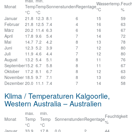
max.
min.
Wassertemp.
Feuch
Monat
Temp
Temp
Sonnenstunden
Regentage
°C
%
°C
°C
Januar
21.8
12.3
8.1
6
15
59
Februar
21.8
12.5
7.4
4
16
63
März
20.2
11.4
6.3
6
16
67
April
17.8
9.6
5.4
7
14
72
Mai
14.7
7.2
4.2
8
13
78
Juni
12.3
5.2
3.9
7
12
80
Juli
11.9
4.6
4.4
7
12
80
August
13.2
5.4
5.1
8
11
76
September
15.2
6.7
5.8
8
11
67
Oktober
17.2
8.1
6.7
8
12
63
November
18.5
9.7
7.1
8
13
60
Dezember
20.0
11.1
7.4
7
14
58
Klima / Temperaturen Kalgoorlie,
Western Australia – Australien
max.
min.
Feuchtigkeit
Monat
Temp
Temp
Sonnenstunden
Regentage
%
°C
°C
Januar
33.9
17.8
0.0
2
44