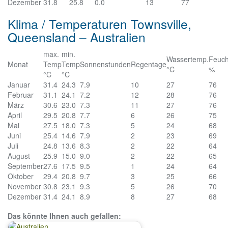
Dezember
31.8
25.8
0.0
13
77
Klima / Temperaturen Townsville,
Queensland – Australien
max.
min.
Wassertemp.
Feuch
Monat
Temp
Temp
Sonnenstunden
Regentage
°C
%
°C
°C
Januar
31.4
24.3
7.9
10
27
76
Februar
31.1
24.1
7.2
12
28
76
März
30.6
23.0
7.3
11
27
76
April
29.5
20.8
7.7
6
26
75
Mai
27.5
18.0
7.3
5
24
68
Juni
25.4
14.6
7.9
2
23
69
Juli
24.8
13.6
8.3
2
22
64
August
25.9
15.0
9.0
2
22
65
September
27.6
17.5
9.5
1
24
64
Oktober
29.4
20.8
9.7
3
25
66
November
30.8
23.1
9.3
5
26
70
Dezember
31.4
24.1
8.9
8
27
68
Das könnte Ihnen auch gefallen: