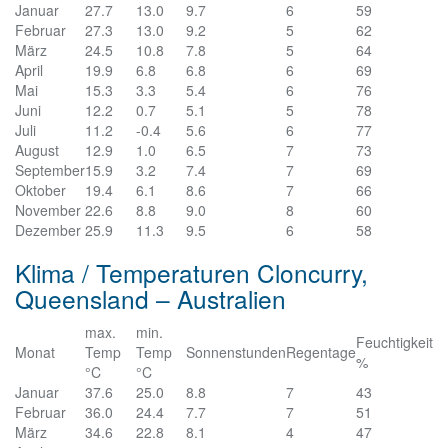
Januar
27.7
13.0
9.7
6
59
Februar
27.3
13.0
9.2
5
62
März
24.5
10.8
7.8
5
64
April
19.9
6.8
6.8
6
69
Mai
15.3
3.3
5.4
6
76
Juni
12.2
0.7
5.1
5
78
Juli
11.2
-0.4
5.6
6
77
August
12.9
1.0
6.5
7
73
September
15.9
3.2
7.4
7
69
Oktober
19.4
6.1
8.6
7
66
November
22.6
8.8
9.0
8
60
Dezember
25.9
11.3
9.5
6
58
Klima / Temperaturen Cloncurry,
Queensland – Australien
max.
min.
Feuchtigkeit
Monat
Temp
Temp
Sonnenstunden
Regentage
%
°C
°C
Januar
37.6
25.0
8.8
7
43
Februar
36.0
24.4
7.7
7
51
März
34.6
22.8
8.1
4
47