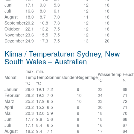
Juni
17,1
9,0
5,3
12
18
Juli
16,6
8,0
6,1
12
18
August
18,0
8,7
7,0
11
18
September
20,2
10,8
7,3
12
18
Oktober
22,1
13,2
7,5
12
18
November
23,6
15,5
7,5
12
18
Dezember
24,9
17,3
7,5
13
20
Klima / Temperaturen Sydney, New
South Wales – Australien
max.
min.
Wassertemp.
Feuch
Monat
Temp
Temp
Sonnenstunden
Regentage
°C
%
°C
°C
Januar
26.0
19.1
7.2
9
23
68
Februar
26.2
19.3
7.0
10
24
71
März
25.2
17.9
6.5
10
23
72
April
23.2
15.2
6.5
9
20
71
Mai
20.3
12.0
5.9
9
18
70
Juni
17.7
9.6
5.6
8
18
68
Juli
17.1
8.4
6.5
6
16
67
August
18.2
9.4
7.1
6
17
64