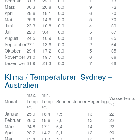
Februar
31.3
22.0
0.0
11
73
März
30.3
20.8
0.0
9
72
April
28.6
18.1
0.0
6
70
Mai
25.9
14.6
0.0
5
70
Juni
23.3
10.8
0.0
4
69
Juli
22.9
9.4
0.0
5
67
August
24.5
10.9
0.0
3
65
September
27.1
13.6
0.0
2
64
Oktober
29.4
17.2
0.0
5
65
November
31.0
19.7
0.0
6
66
Dezember
31.9
21.3
0.0
7
68
Klima / Temperaturen Sydney –
Australien
max.
min.
Wassertemp.
Monat
Temp
Temp
Sonnenstunden
Regentage
°C
°C
°C
Januar
25,9
18,4
7,5
13
22
Februar
26,0
18,6
7,0
13
22
März
24,8
17,1
6,4
14
22
April
22,2
14,2
6,1
13
20
Mai
19,4
11,3
5,7
13
18