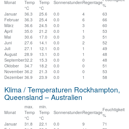
Monat
Temp
Temp
Sonnenstunden
Regentage
%
°C
°C
Januar
36.3
25.6
0.0
4
63
Februar
36.3
25.4
0.0
6
66
März
36.6
24.5
0.0
3
60
April
35.0
21.2
0.0
1
53
Mai
30.6
17.0
0.0
3
51
Juni
27.6
14.1
0.0
2
52
Juli
27.1
12.1
0.0
1
49
August
28.9
13.1
0.0
1
48
September
32.2
15.3
0.0
0
48
Oktober
34.7
18.2
0.0
0
51
November
36.2
21.3
0.0
0
53
Dezember
36.9
23.9
0.0
1
58
Klima / Temperaturen Rockhampton,
Queensland – Australien
max.
min.
Feuchtigkeit
Monat
Temp
Temp
Sonnenstunden
Regentage
%
°C
°C
Januar
31.8
22.1
0.0
9
71