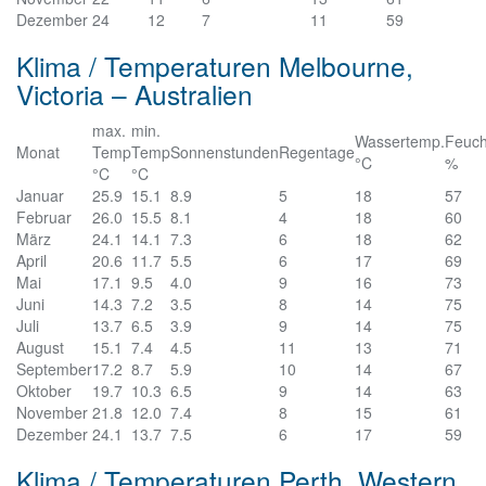
Dezember
24
12
7
11
59
Klima / Temperaturen Melbourne,
Victoria – Australien
max.
min.
Wassertemp.
Feuch
Monat
Temp
Temp
Sonnenstunden
Regentage
°C
%
°C
°C
Januar
25.9
15.1
8.9
5
18
57
Februar
26.0
15.5
8.1
4
18
60
März
24.1
14.1
7.3
6
18
62
April
20.6
11.7
5.5
6
17
69
Mai
17.1
9.5
4.0
9
16
73
Juni
14.3
7.2
3.5
8
14
75
Juli
13.7
6.5
3.9
9
14
75
August
15.1
7.4
4.5
11
13
71
September
17.2
8.7
5.9
10
14
67
Oktober
19.7
10.3
6.5
9
14
63
November
21.8
12.0
7.4
8
15
61
Dezember
24.1
13.7
7.5
6
17
59
Klima / Temperaturen Perth, Western