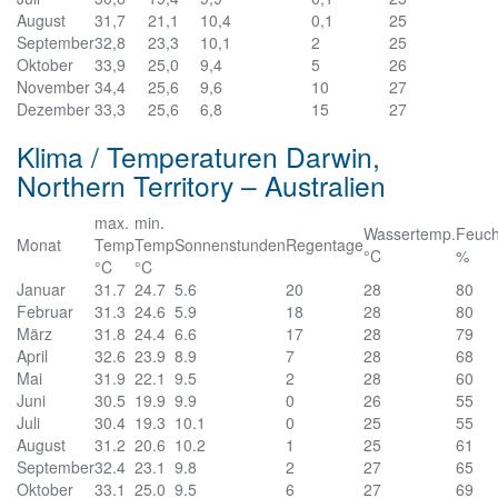
August
31,7
21,1
10,4
0,1
25
September
32,8
23,3
10,1
2
25
Oktober
33,9
25,0
9,4
5
26
November
34,4
25,6
9,6
10
27
Dezember
33,3
25,6
6,8
15
27
Klima / Temperaturen Darwin,
Northern Territory – Australien
max.
min.
Wassertemp.
Feuch
Monat
Temp
Temp
Sonnenstunden
Regentage
°C
%
°C
°C
Januar
31.7
24.7
5.6
20
28
80
Februar
31.3
24.6
5.9
18
28
80
März
31.8
24.4
6.6
17
28
79
April
32.6
23.9
8.9
7
28
68
Mai
31.9
22.1
9.5
2
28
60
Juni
30.5
19.9
9.9
0
26
55
Juli
30.4
19.3
10.1
0
25
55
August
31.2
20.6
10.2
1
25
61
September
32.4
23.1
9.8
2
27
65
Oktober
33.1
25.0
9.5
6
27
69