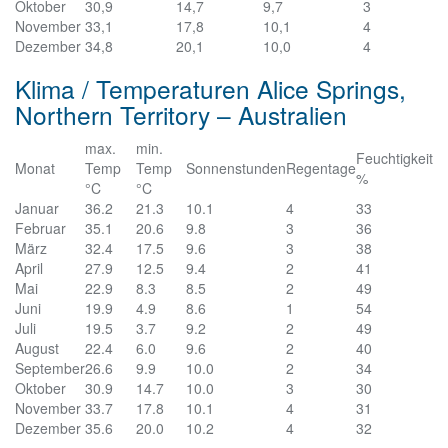
Oktober
30,9
14,7
9,7
3
November
33,1
17,8
10,1
4
Dezember
34,8
20,1
10,0
4
Klima / Temperaturen Alice Springs,
Northern Territory – Australien
max.
min.
Feuchtigkeit
Monat
Temp
Temp
Sonnenstunden
Regentage
%
°C
°C
Januar
36.2
21.3
10.1
4
33
Februar
35.1
20.6
9.8
3
36
März
32.4
17.5
9.6
3
38
April
27.9
12.5
9.4
2
41
Mai
22.9
8.3
8.5
2
49
Juni
19.9
4.9
8.6
1
54
Juli
19.5
3.7
9.2
2
49
August
22.4
6.0
9.6
2
40
September
26.6
9.9
10.0
2
34
Oktober
30.9
14.7
10.0
3
30
November
33.7
17.8
10.1
4
31
Dezember
35.6
20.0
10.2
4
32