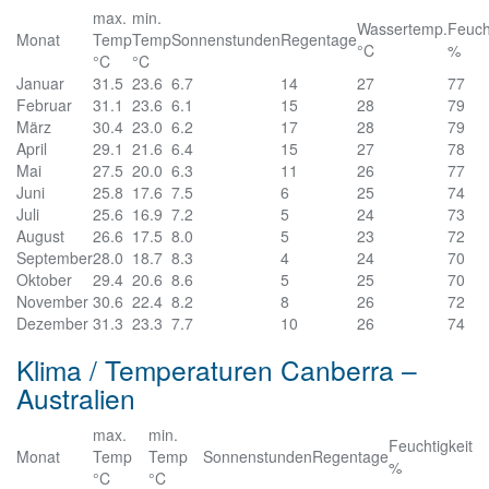
max.
min.
Wassertemp.
Feuch
Monat
Temp
Temp
Sonnenstunden
Regentage
°C
%
°C
°C
Januar
31.5
23.6
6.7
14
27
77
Februar
31.1
23.6
6.1
15
28
79
März
30.4
23.0
6.2
17
28
79
April
29.1
21.6
6.4
15
27
78
Mai
27.5
20.0
6.3
11
26
77
Juni
25.8
17.6
7.5
6
25
74
Juli
25.6
16.9
7.2
5
24
73
August
26.6
17.5
8.0
5
23
72
September
28.0
18.7
8.3
4
24
70
Oktober
29.4
20.6
8.6
5
25
70
November
30.6
22.4
8.2
8
26
72
Dezember
31.3
23.3
7.7
10
26
74
Klima / Temperaturen Canberra –
Australien
max.
min.
Feuchtigkeit
Monat
Temp
Temp
Sonnenstunden
Regentage
%
°C
°C