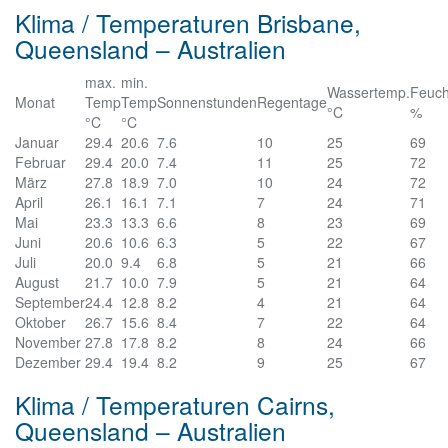
Klima / Temperaturen Brisbane,
Queensland – Australien
max.
min.
Wassertemp.
Feuch
Monat
Temp
Temp
Sonnenstunden
Regentage
°C
%
°C
°C
Januar
29.4
20.6
7.6
10
25
69
Februar
29.4
20.0
7.4
11
25
72
März
27.8
18.9
7.0
10
24
72
April
26.1
16.1
7.1
7
24
71
Mai
23.3
13.3
6.6
8
23
69
Juni
20.6
10.6
6.3
5
22
67
Juli
20.0
9.4
6.8
5
21
66
August
21.7
10.0
7.9
5
21
64
September
24.4
12.8
8.2
4
21
64
Oktober
26.7
15.6
8.4
7
22
64
November
27.8
17.8
8.2
8
24
66
Dezember
29.4
19.4
8.2
9
25
67
Klima / Temperaturen Cairns,
Queensland – Australien