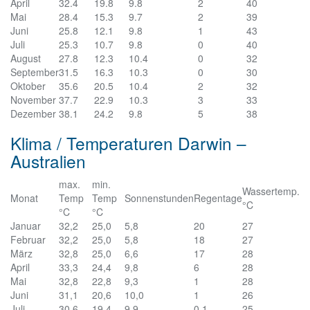
April
32.4
19.8
9.8
2
40
Mai
28.4
15.3
9.7
2
39
Juni
25.8
12.1
9.8
1
43
Juli
25.3
10.7
9.8
0
40
August
27.8
12.3
10.4
0
32
September
31.5
16.3
10.3
0
30
Oktober
35.6
20.5
10.4
2
32
November
37.7
22.9
10.3
3
33
Dezember
38.1
24.2
9.8
5
38
Klima / Temperaturen Darwin –
Australien
max.
min.
Wassertemp.
Monat
Temp
Temp
Sonnenstunden
Regentage
°C
°C
°C
Januar
32,2
25,0
5,8
20
27
Februar
32,2
25,0
5,8
18
27
März
32,8
25,0
6,6
17
28
April
33,3
24,4
9,8
6
28
Mai
32,8
22,8
9,3
1
28
Juni
31,1
20,6
10,0
1
26
Juli
30,6
19,4
9,9
0,1
25