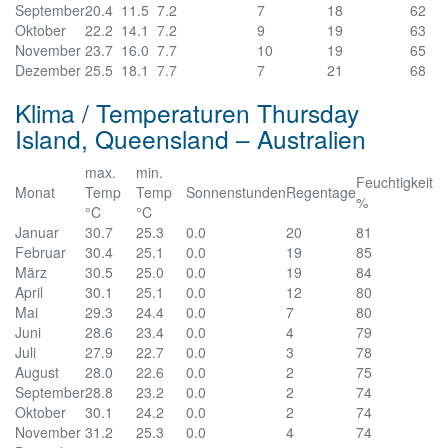
September
20.4
11.5
7.2
7
18
62
Oktober
22.2
14.1
7.2
9
19
63
November
23.7
16.0
7.7
10
19
65
Dezember
25.5
18.1
7.7
7
21
68
Klima / Temperaturen Thursday
Island, Queensland – Australien
max.
min.
Feuchtigkeit
Monat
Temp
Temp
Sonnenstunden
Regentage
%
°C
°C
Januar
30.7
25.3
0.0
20
81
Februar
30.4
25.1
0.0
19
85
März
30.5
25.0
0.0
19
84
April
30.1
25.1
0.0
12
80
Mai
29.3
24.4
0.0
7
80
Juni
28.6
23.4
0.0
4
79
Juli
27.9
22.7
0.0
3
78
August
28.0
22.6
0.0
2
75
September
28.8
23.2
0.0
2
74
Oktober
30.1
24.2
0.0
2
74
November
31.2
25.3
0.0
4
74