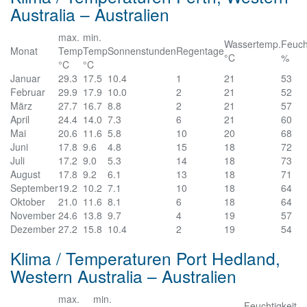
Australia – Australien
max.
min.
Wassertemp.
Feuch
Monat
Temp
Temp
Sonnenstunden
Regentage
°C
%
°C
°C
Januar
29.3
17.5
10.4
1
21
53
Februar
29.9
17.9
10.0
2
21
52
März
27.7
16.7
8.8
2
21
57
April
24.4
14.0
7.3
6
21
60
Mai
20.6
11.6
5.8
10
20
68
Juni
17.8
9.6
4.8
15
18
72
Juli
17.2
9.0
5.3
14
18
73
August
17.8
9.2
6.1
13
18
71
September
19.2
10.2
7.1
10
18
64
Oktober
21.0
11.6
8.1
6
18
64
November
24.6
13.8
9.7
4
19
57
Dezember
27.2
15.8
10.4
2
19
54
Klima / Temperaturen Port Hedland,
Western Australia – Australien
max.
min.
Feuchtigkeit