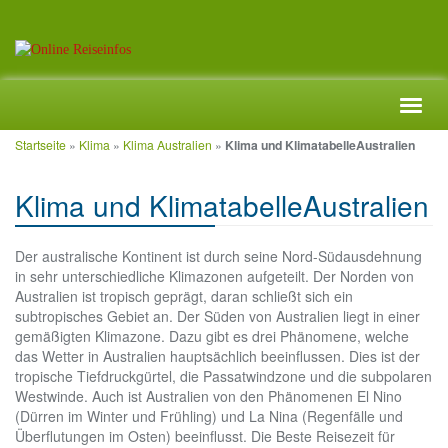
Skip
Toggl
to
navig
main
Startseite
»
Klima
»
Klima Australien
»
Klima und KlimatabelleAustralien
content
Klima und KlimatabelleAustralien
Der australische Kontinent ist durch seine Nord-Südausdehnung
in sehr unterschiedliche Klimazonen aufgeteilt. Der Norden von
Australien ist tropisch geprägt, daran schließt sich ein
subtropisches Gebiet an. Der Süden von Australien liegt in einer
gemäßigten Klimazone. Dazu gibt es drei Phänomene, welche
das Wetter in Australien hauptsächlich beeinflussen. Dies ist der
tropische Tiefdruckgürtel, die Passatwindzone und die subpolaren
Westwinde. Auch ist Australien von den Phänomenen El Nino
(Dürren im Winter und Frühling) und La Nina (Regenfälle und
Überflutungen im Osten) beeinflusst. Die Beste Reisezeit für