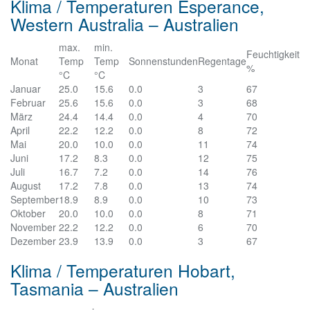
Klima / Temperaturen Esperance,
Western Australia – Australien
max.
min.
Feuchtigkeit
Monat
Temp
Temp
Sonnenstunden
Regentage
%
°C
°C
Januar
25.0
15.6
0.0
3
67
Februar
25.6
15.6
0.0
3
68
März
24.4
14.4
0.0
4
70
April
22.2
12.2
0.0
8
72
Mai
20.0
10.0
0.0
11
74
Juni
17.2
8.3
0.0
12
75
Juli
16.7
7.2
0.0
14
76
August
17.2
7.8
0.0
13
74
September
18.9
8.9
0.0
10
73
Oktober
20.0
10.0
0.0
8
71
November
22.2
12.2
0.0
6
70
Dezember
23.9
13.9
0.0
3
67
Klima / Temperaturen Hobart,
Tasmania – Australien