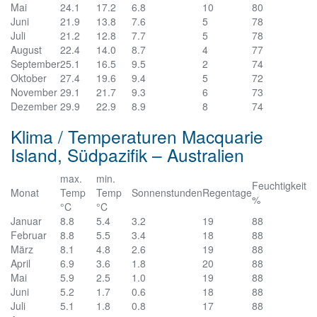
Mai
24.1
17.2
6.8
10
80
Juni
21.9
13.8
7.6
5
78
Juli
21.2
12.8
7.7
5
78
August
22.4
14.0
8.7
4
77
September
25.1
16.5
9.5
2
74
Oktober
27.4
19.6
9.4
5
72
November
29.1
21.7
9.3
6
73
Dezember
29.9
22.9
8.9
8
74
Klima / Temperaturen Macquarie
Island, Südpazifik – Australien
max.
min.
Feuchtigkeit
Monat
Temp
Temp
Sonnenstunden
Regentage
%
°C
°C
Januar
8.8
5.4
3.2
19
88
Februar
8.8
5.5
3.4
18
88
März
8.1
4.8
2.6
19
88
April
6.9
3.6
1.8
20
88
Mai
5.9
2.5
1.0
19
88
Juni
5.2
1.7
0.6
18
88
Juli
5.1
1.8
0.8
17
88