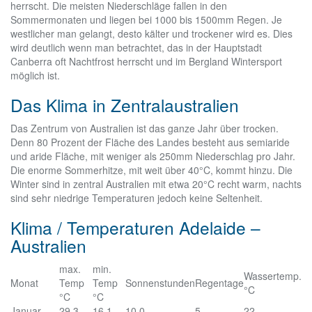
herrscht. Die meisten Niederschläge fallen in den
Sommermonaten und liegen bei 1000 bis 1500mm Regen. Je
westlicher man gelangt, desto kälter und trockener wird es. Dies
wird deutlich wenn man betrachtet, das in der Hauptstadt
Canberra oft Nachtfrost herrscht und im Bergland Wintersport
möglich ist.
Das Klima in Zentralaustralien
Das Zentrum von Australien ist das ganze Jahr über trocken.
Denn 80 Prozent der Fläche des Landes besteht aus semiaride
und aride Fläche, mit weniger als 250mm Niederschlag pro Jahr.
Die enorme Sommerhitze, mit weit über 40°C, kommt hinzu. Die
Winter sind in zentral Australien mit etwa 20°C recht warm, nachts
sind sehr niedrige Temperaturen jedoch keine Seltenheit.
Klima / Temperaturen Adelaide –
Australien
max.
min.
Wassertemp.
Monat
Temp
Temp
Sonnenstunden
Regentage
°C
°C
°C
Januar
29,3
16,1
10,0
5
22