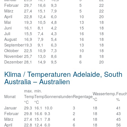
Februar
29,7
16,6
9,3
5
22
März
27,4
15,1
7,9
5
22
April
22,8
12,4
6,0
10
20
Mai
19,3
10,5
4,8
13
18
Juni
16,1
8,1
4,2
15
18
Juli
15,5
7,4
4,3
16
18
August
16,9
7,9
5,4
16
18
September
19,3
9,1
6,3
13
18
Oktober
22,5
10,9
7,3
10
18
November
25,7
13,0
8,6
8
18
Dezember
28,1
14,9
9,5
6
20
Klima / Temperaturen Adelaide, South
Australia – Australien
max.
min.
Wassertemp.
Feuch
Monat
Temp
Temp
Sonnenstunden
Regentage
°C
%
°C
°C
Januar
29.3
16.1
10.0
3
18
41
Februar
29.8
16.6
9.3
2
18
43
März
27.4
15.1
7.8
4
18
45
April
22.8
12.4
6.0
6
18
56