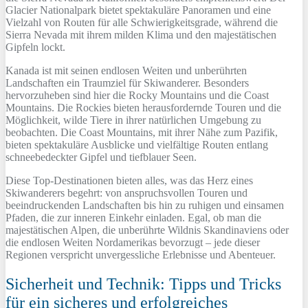
Glacier Nationalpark bietet spektakuläre Panoramen und eine
Vielzahl von Routen für alle Schwierigkeitsgrade, während die
Sierra Nevada mit ihrem milden Klima und den majestätischen
Gipfeln lockt.
Kanada ist mit seinen endlosen Weiten und unberührten
Landschaften ein Traumziel für Skiwanderer. Besonders
hervorzuheben sind hier die Rocky Mountains und die Coast
Mountains. Die Rockies bieten herausfordernde Touren und die
Möglichkeit, wilde Tiere in ihrer natürlichen Umgebung zu
beobachten. Die Coast Mountains, mit ihrer Nähe zum Pazifik,
bieten spektakuläre Ausblicke und vielfältige Routen entlang
schneebedeckter Gipfel und tiefblauer Seen.
Diese Top-Destinationen bieten alles, was das Herz eines
Skiwanderers begehrt: von anspruchsvollen Touren und
beeindruckenden Landschaften bis hin zu ruhigen und einsamen
Pfaden, die zur inneren Einkehr einladen. Egal, ob man die
majestätischen Alpen, die unberührte Wildnis Skandinaviens oder
die endlosen Weiten Nordamerikas bevorzugt – jede dieser
Regionen verspricht unvergessliche Erlebnisse und Abenteuer.
Sicherheit und Technik: Tipps und Tricks
für ein sicheres und erfolgreiches