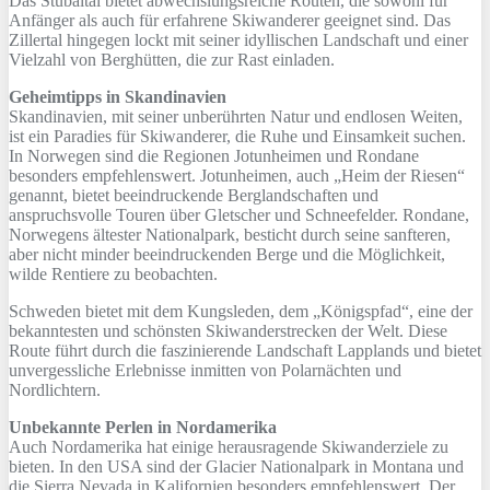
Das Stubaital bietet abwechslungsreiche Routen, die sowohl für
Anfänger als auch für erfahrene Skiwanderer geeignet sind. Das
Zillertal hingegen lockt mit seiner idyllischen Landschaft und einer
Vielzahl von Berghütten, die zur Rast einladen.
Geheimtipps in Skandinavien
Skandinavien, mit seiner unberührten Natur und endlosen Weiten,
ist ein Paradies für Skiwanderer, die Ruhe und Einsamkeit suchen.
In Norwegen sind die Regionen Jotunheimen und Rondane
besonders empfehlenswert. Jotunheimen, auch „Heim der Riesen“
genannt, bietet beeindruckende Berglandschaften und
anspruchsvolle Touren über Gletscher und Schneefelder. Rondane,
Norwegens ältester Nationalpark, besticht durch seine sanfteren,
aber nicht minder beeindruckenden Berge und die Möglichkeit,
wilde Rentiere zu beobachten.
Schweden bietet mit dem Kungsleden, dem „Königspfad“, eine der
bekanntesten und schönsten Skiwanderstrecken der Welt. Diese
Route führt durch die faszinierende Landschaft Lapplands und bietet
unvergessliche Erlebnisse inmitten von Polarnächten und
Nordlichtern.
Unbekannte Perlen in Nordamerika
Auch Nordamerika hat einige herausragende Skiwanderziele zu
bieten. In den USA sind der Glacier Nationalpark in Montana und
die Sierra Nevada in Kalifornien besonders empfehlenswert. Der