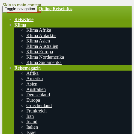
Skip to main content
Online Reiseinfos
Toggle navigation
Reiseziele
Klima
Klima Afrika
Klima Antarktis
Klima Asien
Klima Australien
Klima Europa
Klima Nordamerika
Klima Südamerika
Reisemagazin
Afrika
Amerika
Asien
Australien
Deutschland
Europa
Griechenland
Frankreich
Iran
Irland
Italien
Israel