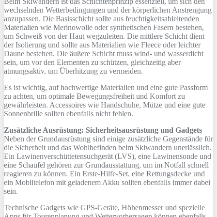
Beim Skiwandern ist das Schichtenprinzip essenziell, um sich den
wechselnden Wetterbedingungen und der körperlichen Anstrengung
anzupassen. Die Basisschicht sollte aus feuchtigkeitsableitenden
Materialien wie Merinowolle oder synthetischen Fasern bestehen,
um Schweiß von der Haut wegzuleiten. Die mittlere Schicht dient
der Isolierung und sollte aus Materialien wie Fleece oder leichter
Daune bestehen. Die äußere Schicht muss wind- und wasserdicht
sein, um vor den Elementen zu schützen, gleichzeitig aber
atmungsaktiv, um Überhitzung zu vermeiden.
Es ist wichtig, auf hochwertige Materialien und eine gute Passform
zu achten, um optimale Bewegungsfreiheit und Komfort zu
gewährleisten. Accessoires wie Handschuhe, Mütze und eine gute
Sonnenbrille sollten ebenfalls nicht fehlen.
Zusätzliche Ausrüstung: Sicherheitsausrüstung und Gadgets
Neben der Grundausrüstung sind einige zusätzliche Gegenstände für
die Sicherheit und das Wohlbefinden beim Skiwandern unerlässlich.
Ein Lawinenverschüttetensuchgerät (LVS), eine Lawinensonde und
eine Schaufel gehören zur Grundausstattung, um im Notfall schnell
reagieren zu können. Ein Erste-Hilfe-Set, eine Rettungsdecke und
ein Mobiltelefon mit geladenem Akku sollten ebenfalls immer dabei
sein.
Technische Gadgets wie GPS-Geräte, Höhenmesser und spezielle
Apps für Tourenplanung und Wettervorhersagen können ebenfalls