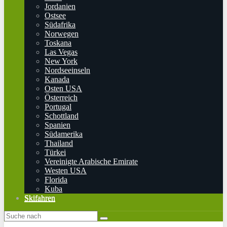
Jordanien
Ostsee
Südafrika
Norwegen
Toskana
Las Vegas
New York
Nordseeinseln
Kanada
Osten USA
Österreich
Portugal
Schottland
Spanien
Südamerika
Thailand
Türkei
Vereinigte Arabische Emirate
Westen USA
Florida
Kuba
Skifahren