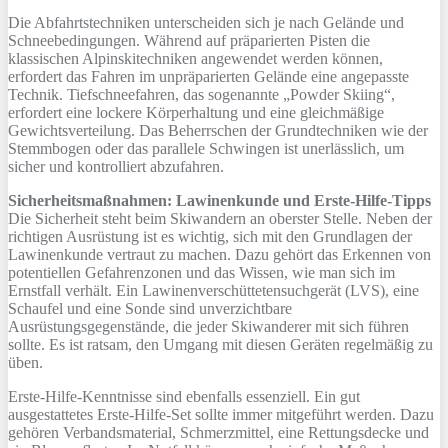
Die Abfahrtstechniken unterscheiden sich je nach Gelände und
Schneebedingungen. Während auf präparierten Pisten die
klassischen Alpinskitechniken angewendet werden können,
erfordert das Fahren im unpräparierten Gelände eine angepasste
Technik. Tiefschneefahren, das sogenannte „Powder Skiing“,
erfordert eine lockere Körperhaltung und eine gleichmäßige
Gewichtsverteilung. Das Beherrschen der Grundtechniken wie der
Stemmbogen oder das parallele Schwingen ist unerlässlich, um
sicher und kontrolliert abzufahren.
Sicherheitsmaßnahmen: Lawinenkunde und Erste-Hilfe-Tipps
Die Sicherheit steht beim Skiwandern an oberster Stelle. Neben der
richtigen Ausrüstung ist es wichtig, sich mit den Grundlagen der
Lawinenkunde vertraut zu machen. Dazu gehört das Erkennen von
potentiellen Gefahrenzonen und das Wissen, wie man sich im
Ernstfall verhält. Ein Lawinenverschüttetensuchgerät (LVS), eine
Schaufel und eine Sonde sind unverzichtbare
Ausrüstungsgegenstände, die jeder Skiwanderer mit sich führen
sollte. Es ist ratsam, den Umgang mit diesen Geräten regelmäßig zu
üben.
Erste-Hilfe-Kenntnisse sind ebenfalls essenziell. Ein gut
ausgestattetes Erste-Hilfe-Set sollte immer mitgeführt werden. Dazu
gehören Verbandsmaterial, Schmerzmittel, eine Rettungsdecke und