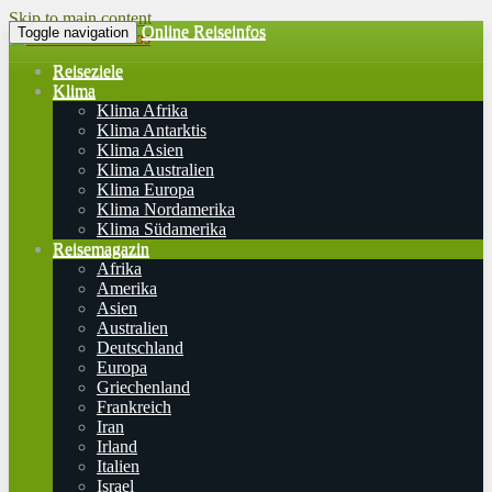
Skip to main content
Online Reiseinfos
Toggle navigation
Reiseziele
Klima
Klima Afrika
Klima Antarktis
Klima Asien
Klima Australien
Klima Europa
Klima Nordamerika
Klima Südamerika
Reisemagazin
Afrika
Amerika
Asien
Australien
Deutschland
Europa
Griechenland
Frankreich
Iran
Irland
Italien
Israel