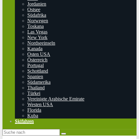
Jordanien
Ostsee
Südafrika
Norwegen
Toskana
Las Vegas
New York
Nordseeinseln
Kanada
Osten USA
Österreich
Portugal
Schottland
Spanien
Südamerika
Thailand
Türkei
Vereinigte Arabische Emirate
Westen USA
Florida
Kuba
Skifahren