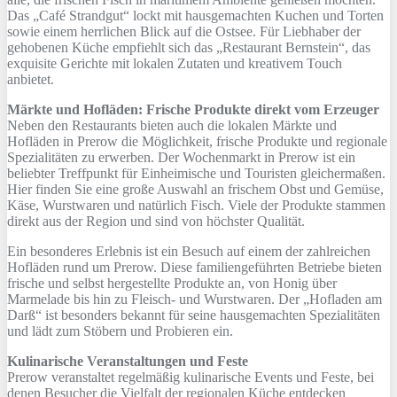
Das „Café Strandgut“ lockt mit hausgemachten Kuchen und Torten
sowie einem herrlichen Blick auf die Ostsee. Für Liebhaber der
gehobenen Küche empfiehlt sich das „Restaurant Bernstein“, das
exquisite Gerichte mit lokalen Zutaten und kreativem Touch
anbietet.
Märkte und Hofläden: Frische Produkte direkt vom Erzeuger
Neben den Restaurants bieten auch die lokalen Märkte und
Hofläden in Prerow die Möglichkeit, frische Produkte und regionale
Spezialitäten zu erwerben. Der Wochenmarkt in Prerow ist ein
beliebter Treffpunkt für Einheimische und Touristen gleichermaßen.
Hier finden Sie eine große Auswahl an frischem Obst und Gemüse,
Käse, Wurstwaren und natürlich Fisch. Viele der Produkte stammen
direkt aus der Region und sind von höchster Qualität.
Ein besonderes Erlebnis ist ein Besuch auf einem der zahlreichen
Hofläden rund um Prerow. Diese familiengeführten Betriebe bieten
frische und selbst hergestellte Produkte an, von Honig über
Marmelade bis hin zu Fleisch- und Wurstwaren. Der „Hofladen am
Darß“ ist besonders bekannt für seine hausgemachten Spezialitäten
und lädt zum Stöbern und Probieren ein.
Kulinarische Veranstaltungen und Feste
Prerow veranstaltet regelmäßig kulinarische Events und Feste, bei
denen Besucher die Vielfalt der regionalen Küche entdecken