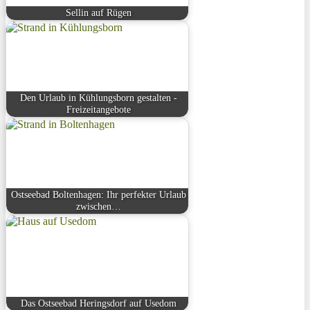
Sellin auf Rügen
Den Urlaub in Kühlungsborn gestalten -
Freizeitangebote
Ostseebad Boltenhagen: Ihr perfekter Urlaub
zwischen…
Das Ostseebad Heringsdorf auf Usedom