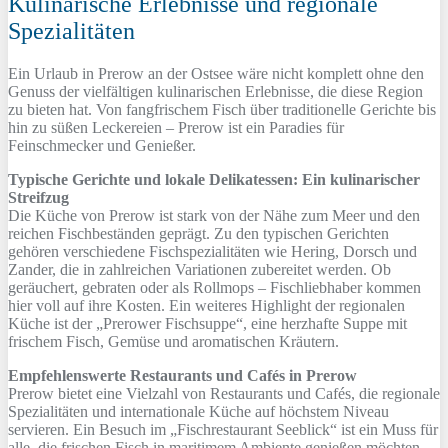
Kulinarische Erlebnisse und regionale
Spezialitäten
Ein Urlaub in Prerow an der Ostsee wäre nicht komplett ohne den
Genuss der vielfältigen kulinarischen Erlebnisse, die diese Region
zu bieten hat. Von fangfrischem Fisch über traditionelle Gerichte bis
hin zu süßen Leckereien – Prerow ist ein Paradies für
Feinschmecker und Genießer.
Typische Gerichte und lokale Delikatessen: Ein kulinarischer
Streifzug
Die Küche von Prerow ist stark von der Nähe zum Meer und den
reichen Fischbeständen geprägt. Zu den typischen Gerichten
gehören verschiedene Fischspezialitäten wie Hering, Dorsch und
Zander, die in zahlreichen Variationen zubereitet werden. Ob
geräuchert, gebraten oder als Rollmops – Fischliebhaber kommen
hier voll auf ihre Kosten. Ein weiteres Highlight der regionalen
Küche ist der „Prerower Fischsuppe“, eine herzhafte Suppe mit
frischem Fisch, Gemüse und aromatischen Kräutern.
Empfehlenswerte Restaurants und Cafés in Prerow
Prerow bietet eine Vielzahl von Restaurants und Cafés, die regionale
Spezialitäten und internationale Küche auf höchstem Niveau
servieren. Ein Besuch im „Fischrestaurant Seeblick“ ist ein Muss für
alle, die frischen Fisch in maritimem Ambiente genießen möchten.