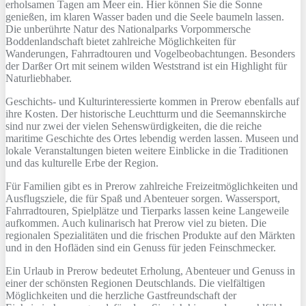
erholsamen Tagen am Meer ein. Hier können Sie die Sonne
genießen, im klaren Wasser baden und die Seele baumeln lassen.
Die unberührte Natur des Nationalparks Vorpommersche
Boddenlandschaft bietet zahlreiche Möglichkeiten für
Wanderungen, Fahrradtouren und Vogelbeobachtungen. Besonders
der Darßer Ort mit seinem wilden Weststrand ist ein Highlight für
Naturliebhaber.
Geschichts- und Kulturinteressierte kommen in Prerow ebenfalls auf
ihre Kosten. Der historische Leuchtturm und die Seemannskirche
sind nur zwei der vielen Sehenswürdigkeiten, die die reiche
maritime Geschichte des Ortes lebendig werden lassen. Museen und
lokale Veranstaltungen bieten weitere Einblicke in die Traditionen
und das kulturelle Erbe der Region.
Für Familien gibt es in Prerow zahlreiche Freizeitmöglichkeiten und
Ausflugsziele, die für Spaß und Abenteuer sorgen. Wassersport,
Fahrradtouren, Spielplätze und Tierparks lassen keine Langeweile
aufkommen. Auch kulinarisch hat Prerow viel zu bieten. Die
regionalen Spezialitäten und die frischen Produkte auf den Märkten
und in den Hofläden sind ein Genuss für jeden Feinschmecker.
Ein Urlaub in Prerow bedeutet Erholung, Abenteuer und Genuss in
einer der schönsten Regionen Deutschlands. Die vielfältigen
Möglichkeiten und die herzliche Gastfreundschaft der