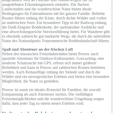
ausgedehnten Erkundungstouren einladen. Die flachen
Landschaften und die wunderschöne Natur bieten ideale
Bedingungen für Fahrradtouren mit der ganzen Familie. Beliebte
Routen führen entlang der Küste, durch dichte Wälder und vorbei
an malerischen Seen. Ein besonderer Tipp ist der Radweg entlang
der Darß-Zingster Boddenkette, der spektakuläre Ausblicke und
eine abwechslungsreiche Streckenführung bietet. Für Wanderer gibt
es ebenfalls zahlreiche gut markierte Wege, die durch die unberührte
Natur des Nationalparks Vorpommersche Boddenlandschaft führen.
Spaß und Abenteuer an der frischen Luft
Neben den klassischen Freizeitaktivitäten bietet Prerow auch
spezielle Abenteuer für Outdoor-Enthusiasten. Geocaching, eine
moderne Schatzsuche mit GPS, erfreut sich immer größerer
Beliebtheit und kann in Prerow auf zahlreichen Routen betrieben
werden. Auch Reitausflüge entlang der Strände und durch die
Wälder sind ein unvergessliches Erlebnis und bieten eine besondere
Möglichkeit, die Natur zu genießen.
Prerow ist somit ein ideales Reiseziel für Familien, die sowohl
Entspannung als auch Abenteuer suchen. Die vielfältigen
Freizeitmöglichkeiten und die wunderschöne Umgebung sorgen
dafür, dass jeder Tag zu einem neuen Erlebnis wird.