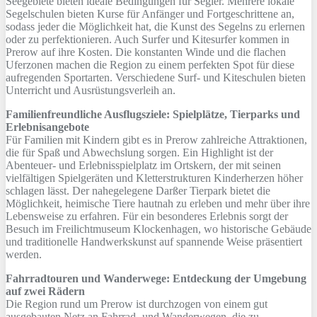
Seegebiete bieten ideale Bedingungen für Segler. Mehrere lokale
Segelschulen bieten Kurse für Anfänger und Fortgeschrittene an,
sodass jeder die Möglichkeit hat, die Kunst des Segelns zu erlernen
oder zu perfektionieren. Auch Surfer und Kitesurfer kommen in
Prerow auf ihre Kosten. Die konstanten Winde und die flachen
Uferzonen machen die Region zu einem perfekten Spot für diese
aufregenden Sportarten. Verschiedene Surf- und Kiteschulen bieten
Unterricht und Ausrüstungsverleih an.
Familienfreundliche Ausflugsziele: Spielplätze, Tierparks und
Erlebnisangebote
Für Familien mit Kindern gibt es in Prerow zahlreiche Attraktionen,
die für Spaß und Abwechslung sorgen. Ein Highlight ist der
Abenteuer- und Erlebnisspielplatz im Ortskern, der mit seinen
vielfältigen Spielgeräten und Kletterstrukturen Kinderherzen höher
schlagen lässt. Der nahegelegene Darßer Tierpark bietet die
Möglichkeit, heimische Tiere hautnah zu erleben und mehr über ihre
Lebensweise zu erfahren. Für ein besonderes Erlebnis sorgt der
Besuch im Freilichtmuseum Klockenhagen, wo historische Gebäude
und traditionelle Handwerkskunst auf spannende Weise präsentiert
werden.
Fahrradtouren und Wanderwege: Entdeckung der Umgebung
auf zwei Rädern
Die Region rund um Prerow ist durchzogen von einem gut
ausgebauten Netz an Fahrrad- und Wanderwegen, die zu