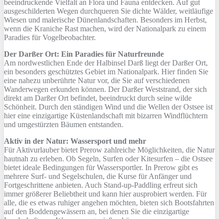
beeindruckende Vielfalt an Flora und Fauna entdecken. Auf gut
ausgeschilderten Wegen durchqueren Sie dichte Wälder, weitläufige
Wiesen und malerische Dünenlandschaften. Besonders im Herbst,
wenn die Kraniche Rast machen, wird der Nationalpark zu einem
Paradies für Vogelbeobachter.
Der Darßer Ort: Ein Paradies für Naturfreunde
Am nordwestlichen Ende der Halbinsel Darß liegt der Darßer Ort,
ein besonders geschütztes Gebiet im Nationalpark. Hier finden Sie
eine nahezu unberührte Natur vor, die Sie auf verschiedenen
Wanderwegen erkunden können. Der Darßer Weststrand, der sich
direkt am Darßer Ort befindet, beeindruckt durch seine wilde
Schönheit. Durch den ständigen Wind und die Wellen der Ostsee ist
hier eine einzigartige Küstenlandschaft mit bizarren Windflüchtern
und umgestürzten Bäumen entstanden.
Aktiv in der Natur: Wassersport und mehr
Für Aktivurlauber bietet Prerow zahlreiche Möglichkeiten, die Natur
hautnah zu erleben. Ob Segeln, Surfen oder Kitesurfen – die Ostsee
bietet ideale Bedingungen für Wassersportler. In Prerow gibt es
mehrere Surf- und Segelschulen, die Kurse für Anfänger und
Fortgeschrittene anbieten. Auch Stand-up-Paddling erfreut sich
immer größerer Beliebtheit und kann hier ausprobiert werden. Für
alle, die es etwas ruhiger angehen möchten, bieten sich Bootsfahrten
auf den Boddengewässern an, bei denen Sie die einzigartige