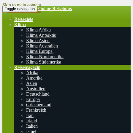
Skip to main content
Online Reiseinfos
Toggle navigation
Reiseziele
Klima
Klima Afrika
Klima Antarktis
Klima Asien
Klima Australien
Klima Europa
Klima Nordamerika
Klima Südamerika
Reisemagazin
Afrika
Amerika
Asien
Australien
Deutschland
Europa
Griechenland
Frankreich
Iran
Irland
Italien
Israel