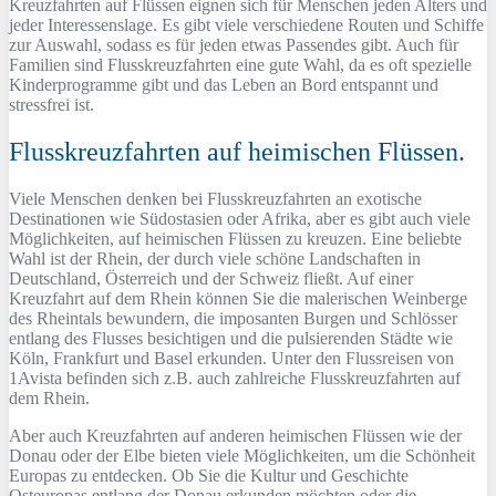
Kreuzfahrten auf Flüssen eignen sich für Menschen jeden Alters und
jeder Interessenslage. Es gibt viele verschiedene Routen und Schiffe
zur Auswahl, sodass es für jeden etwas Passendes gibt. Auch für
Familien sind Flusskreuzfahrten eine gute Wahl, da es oft spezielle
Kinderprogramme gibt und das Leben an Bord entspannt und
stressfrei ist.
Flusskreuzfahrten auf heimischen Flüssen.
Viele Menschen denken bei Flusskreuzfahrten an exotische
Destinationen wie Südostasien oder Afrika, aber es gibt auch viele
Möglichkeiten, auf heimischen Flüssen zu kreuzen. Eine beliebte
Wahl ist der Rhein, der durch viele schöne Landschaften in
Deutschland, Österreich und der Schweiz fließt. Auf einer
Kreuzfahrt auf dem Rhein können Sie die malerischen Weinberge
des Rheintals bewundern, die imposanten Burgen und Schlösser
entlang des Flusses besichtigen und die pulsierenden Städte wie
Köln, Frankfurt und Basel erkunden. Unter den Flussreisen von
1Avista befinden sich z.B. auch zahlreiche Flusskreuzfahrten auf
dem Rhein.
Aber auch Kreuzfahrten auf anderen heimischen Flüssen wie der
Donau oder der Elbe bieten viele Möglichkeiten, um die Schönheit
Europas zu entdecken. Ob Sie die Kultur und Geschichte
Osteuropas entlang der Donau erkunden möchten oder die