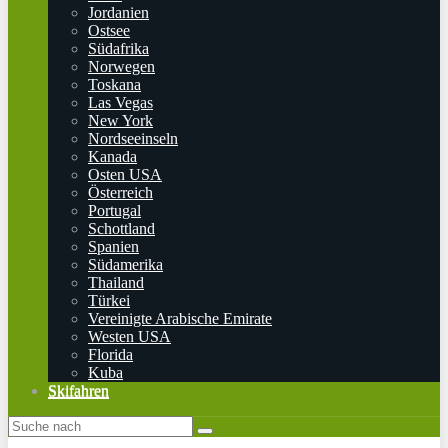
Jordanien
Ostsee
Südafrika
Norwegen
Toskana
Las Vegas
New York
Nordseeinseln
Kanada
Osten USA
Österreich
Portugal
Schottland
Spanien
Südamerika
Thailand
Türkei
Vereinigte Arabische Emirate
Westen USA
Florida
Kuba
Skifahren