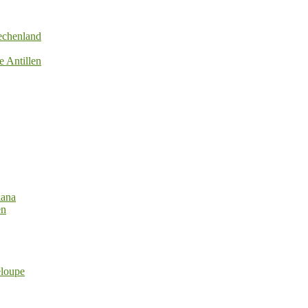
echenland
e Antillen
kana
en
eloupe