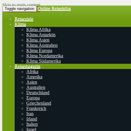
Skip to main content
Online Reiseinfos
Toggle navigation
Reiseziele
Klima
Klima Afrika
Klima Antarktis
Klima Asien
Klima Australien
Klima Europa
Klima Nordamerika
Klima Südamerika
Reisemagazin
Afrika
Amerika
Asien
Australien
Deutschland
Europa
Griechenland
Frankreich
Iran
Irland
Italien
Israel