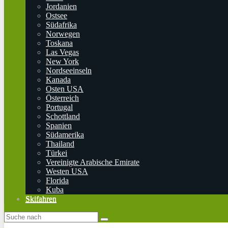
Jordanien
Ostsee
Südafrika
Norwegen
Toskana
Las Vegas
New York
Nordseeinseln
Kanada
Osten USA
Österreich
Portugal
Schottland
Spanien
Südamerika
Thailand
Türkei
Vereinigte Arabische Emirate
Westen USA
Florida
Kuba
Skifahren