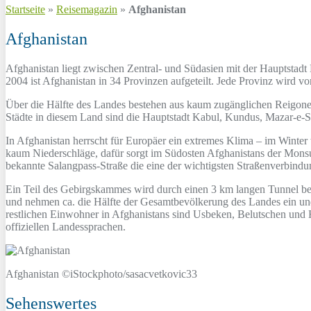
Startseite
»
Reisemagazin
»
Afghanistan
Afghanistan
Afghanistan liegt zwischen Zentral- und Südasien mit der Hauptstad
2004 ist Afghanistan in 34 Provinzen aufgeteilt. Jede Provinz wird v
Über die Hälfte des Landes bestehen aus kaum zugänglichen Reigone
Städte in diesem Land sind die Hauptstadt Kabul, Kundus, Mazar-e-Sc
In Afghanistan herrscht für Europäer ein extremes Klima – im Winter
kaum Niederschläge, dafür sorgt im Südosten Afghanistans der Monsun
bekannte Salangpass-Straße die eine der wichtigsten Straßenverbind
Ein Teil des Gebirgskammes wird durch einen 3 km langen Tunnel be
und nehmen ca. die Hälfte der Gesamtbevölkerung des Landes ein u
restlichen Einwohner in Afghanistans sind Usbeken, Belutschen und 
offiziellen Landessprachen.
Afghanistan ©iStockphoto/sasacvetkovic33
Sehenswertes