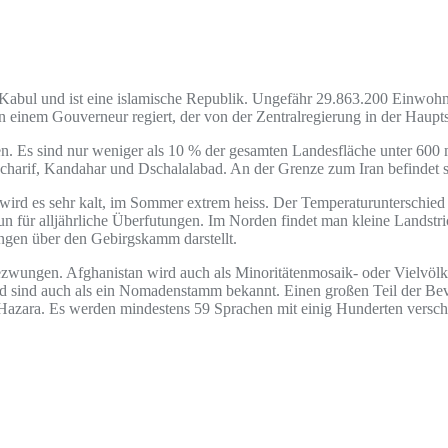
t Kabul und ist eine islamische Republik. Ungefähr 29.863.200 Einwohn
on einem Gouverneur regiert, der von der Zentralregierung in der Haupt
n. Es sind nur weniger als 10 % der gesamten Landesfläche unter 600
harif, Kandahar und Dschalalabad. An der Grenze zum Iran befindet si
 wird es sehr kalt, im Sommer extrem heiss. Der Temperaturunterschie
 für alljährliche Überfutungen. Im Norden findet man kleine Landstri
ungen über den Gebirgskamm darstellt.
zwungen. Afghanistan wird auch als Minoritätenmosaik- oder Vielvöl
nd sind auch als ein Nomadenstamm bekannt. Einen großen Teil der B
Hazara. Es werden mindestens 59 Sprachen mit einig Hunderten versch