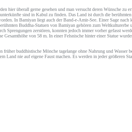
den hier überall gerne gesehen und man versucht deren Wünsche zu erfü
eunterkünfte sind in Kabul zu finden. Das Land ist durch die berühmt
worden. In Bamiyan liegt auch der Band-e-Amir-See. Einer Sage nach l
tberühmten Buddha-Statuen von Bamiyan gehören zum Weltkulturerbe un
durch Sprengungen zerstören, konnten jedoch immer vorher gefasst wer
e Gesamthöhe von 58 m. In einer Felsnische hinter einer Statue wurden
en früher buddhistische Mönche tagelange ohne Nahrung und Wasser be
iesem Land nie auf eigene Faust machen. Es werden in jeder größeren S