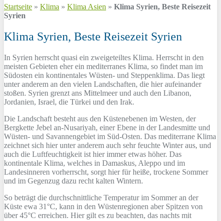
Startseite
»
Klima
»
Klima Asien
»
Klima Syrien, Beste Reisezeit
Syrien
Klima Syrien, Beste Reisezeit Syrien
In Syrien herrscht quasi ein zweigeteiltes Klima. Herrscht in den
meisten Gebieten eher ein mediterranes Klima, so findet man im
Südosten ein kontinentales Wüsten- und Steppenklima. Das liegt
unter anderem an den vielen Landschaften, die hier aufeinander
stoßen. Syrien grenzt ans Mittelmeer und auch den Libanon,
Jordanien, Israel, die Türkei und den Irak.
Die Landschaft besteht aus den Küstenebenen im Westen, der
Bergkette Jebel an-Nusariyah, einer Ebene in der Landesmitte und
Wüsten- und Savannengebiet im Süd-Osten. Das mediterrane Klima
zeichnet sich hier unter anderem auch sehr feuchte Winter aus, und
auch die Luftfeuchtigkeit ist hier immer etwas höher. Das
kontinentale Klima, welches in Damaskus, Aleppo und im
Landesinneren vorherrscht, sorgt hier für heiße, trockene Sommer
und im Gegenzug dazu recht kalten Wintern.
So beträgt die durchschnittliche Temperatur im Sommer an der
Küste ewa 31°C, kann in den Wüstenregionen aber Spitzen von
über 45°C erreichen. Hier gilt es zu beachten, das nachts mit