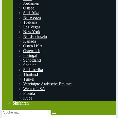
Jordanien
Ostsee
Südafrika
Norwegen
Toskana
Las Vegas
New York
Nordseeinseln
Kanada
Osten USA
Österreich
Portugal
Schottland
Spanien
Südamerika
Thailand
Türkei
Vereinigte Arabische Emirate
Westen USA
Florida
Kuba
Skifahren