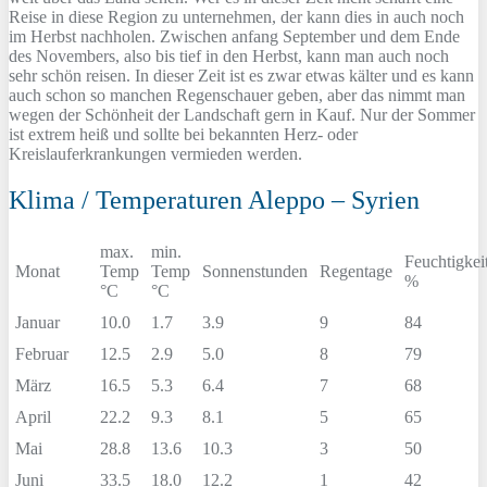
Reise in diese Region zu unternehmen, der kann dies in auch noch
im Herbst nachholen. Zwischen anfang September und dem Ende
des Novembers, also bis tief in den Herbst, kann man auch noch
sehr schön reisen. In dieser Zeit ist es zwar etwas kälter und es kann
auch schon so manchen Regenschauer geben, aber das nimmt man
wegen der Schönheit der Landschaft gern in Kauf. Nur der Sommer
ist extrem heiß und sollte bei bekannten Herz- oder
Kreislauferkrankungen vermieden werden.
Klima / Temperaturen Aleppo – Syrien
max.
min.
Feuchtigkei
Monat
Temp
Temp
Sonnenstunden
Regentage
%
°C
°C
Januar
10.0
1.7
3.9
9
84
Februar
12.5
2.9
5.0
8
79
März
16.5
5.3
6.4
7
68
April
22.2
9.3
8.1
5
65
Mai
28.8
13.6
10.3
3
50
Juni
33.5
18.0
12.2
1
42