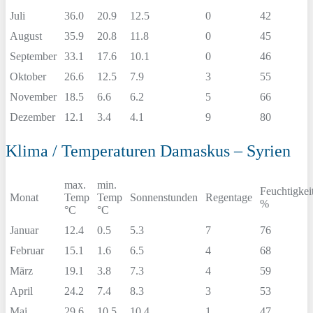
Juli
36.0
20.9
12.5
0
42
August
35.9
20.8
11.8
0
45
September
33.1
17.6
10.1
0
46
Oktober
26.6
12.5
7.9
3
55
November
18.5
6.6
6.2
5
66
Dezember
12.1
3.4
4.1
9
80
Klima / Temperaturen Damaskus – Syrien
max.
min.
Feuchtigkei
Monat
Temp
Temp
Sonnenstunden
Regentage
%
°C
°C
Januar
12.4
0.5
5.3
7
76
Februar
15.1
1.6
6.5
4
68
März
19.1
3.8
7.3
4
59
April
24.2
7.4
8.3
3
53
Mai
29.6
10.5
10.4
1
47