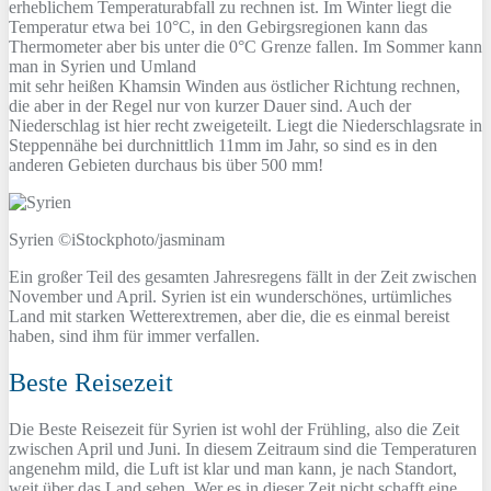
erheblichem Temperaturabfall zu rechnen ist. Im Winter liegt die
Temperatur etwa bei 10°C, in den Gebirgsregionen kann das
Thermometer aber bis unter die 0°C Grenze fallen. Im Sommer kann
man in Syrien und Umland
mit sehr heißen Khamsin Winden aus östlicher Richtung rechnen,
die aber in der Regel nur von kurzer Dauer sind. Auch der
Niederschlag ist hier recht zweigeteilt. Liegt die Niederschlagsrate in
Steppennähe bei durchnittlich 11mm im Jahr, so sind es in den
anderen Gebieten durchaus bis über 500 mm!
Syrien ©iStockphoto/jasminam
Ein großer Teil des gesamten Jahresregens fällt in der Zeit zwischen
November und April. Syrien ist ein wunderschönes, urtümliches
Land mit starken Wetterextremen, aber die, die es einmal bereist
haben, sind ihm für immer verfallen.
Beste Reisezeit
Die Beste Reisezeit für Syrien ist wohl der Frühling, also die Zeit
zwischen April und Juni. In diesem Zeitraum sind die Temperaturen
angenehm mild, die Luft ist klar und man kann, je nach Standort,
weit über das Land sehen. Wer es in dieser Zeit nicht schafft eine