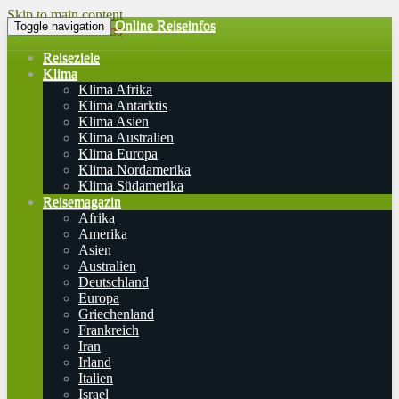
Skip to main content
Online Reiseinfos
Toggle navigation
Reiseziele
Klima
Klima Afrika
Klima Antarktis
Klima Asien
Klima Australien
Klima Europa
Klima Nordamerika
Klima Südamerika
Reisemagazin
Afrika
Amerika
Asien
Australien
Deutschland
Europa
Griechenland
Frankreich
Iran
Irland
Italien
Israel