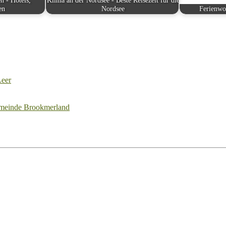
n - Hotels,
Klima an der Nordsee - Beste Reisezeit für die
en
Nordsee
Ferienwo
Leer
meinde Brookmerland