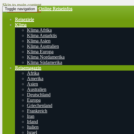
Skip to main content
Online Reiseinfos
Toggle navigation
Reiseziele
Klima
Klima Afrika
Klima Antarktis
Klima Asien
Klima Australien
Klima Europa
Klima Nordamerika
Klima Südamerika
Reisemagazin
Afrika
Amerika
Asien
Australien
Deutschland
Europa
Griechenland
Frankreich
Iran
Irland
Italien
Israel