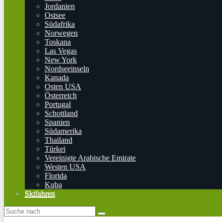
Jordanien
Ostsee
Südafrika
Norwegen
Toskana
Las Vegas
New York
Nordseeinseln
Kanada
Osten USA
Österreich
Portugal
Schottland
Spanien
Südamerika
Thailand
Türkei
Vereinigte Arabische Emirate
Westen USA
Florida
Kuba
Skifahren