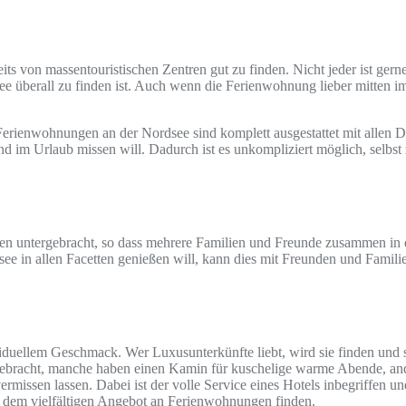
s von massentouristischen Zentren gut zu finden. Nicht jeder ist gerne
ee überall zu finden ist. Auch wenn die Ferienwohnung lieber mitten im 
erienwohnungen an der Nordsee sind komplett ausgestattet mit allen D
m Urlaub missen will. Dadurch ist es unkompliziert möglich, selbst z
 untergebracht, so dass mehrere Familien und Freunde zusammen in e
 in allen Facetten genießen will, kann dies mit Freunden und Familie 
iduellem Geschmack. Wer Luxusunterkünfte liebt, wird sie finden und
ebracht, manche haben einen Kamin für kuschelige warme Abende, ande
issen lassen. Dabei ist der volle Service eines Hotels inbegriffen und
 dem vielfältigen Angebot an Ferienwohnungen finden.