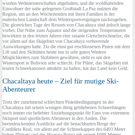
wurden Weltmeisterschaften abgehalten, und die wohlhabenden
Einwohner der nahe gelegenen Großstadt La Paz nutzten die
Region, um an den Wochenenden mit ihren Familien in der
malerischen Landschaft dem Wintersportvergnügen nachzugehen.
Die glorreichen Tage des Resorts von Chacaltaya sind jedoch lange
vorbei. Die Nähe zum Äquator und die steigenden Temperaturen
bewirkten in den letzten Jahren eine rasante Gletscherschmelze, die
vor allem auf das Skigebiet von Chacaltaya verheerende
Auswirkungen hatte. Da die einst gut erschlossenen Pisten mit dem
Lift und den Skihütten heute nur in sehr guten Wintern
Möglichkeiten zum Skifahren gewähren, steht es um den
Wintersport in Bolivien sehr schlecht. Für Pläne, das Skigebiet mit
teuren Schneekanonen attraktiv zu halten, hat das Land kein Geld.
Chacaltaya heute – Ziel für mutige Ski-
Abenteurer
Trotz der zunehmend schlechten Pistenbedingungen ist der
Chacaltaya mit seinen wenigen übrig gebliebenen Schneehängen
noch immer ein beliebter Anziehungspunkt für Fans von extremem
Skisport und sportlichem Abenteuer in den Anden. Die
beeindruckenden Ausblicke auf die benachbarten Berge der
Cordillera Real, vor allem auf die Schneekappen des 6403 Meter
hohen Illimani und des Huayna Potosi mit seinen 6088 Metern