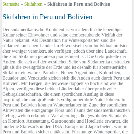
Startseite
»
Skifahren
»
Skifahren in Peru und Bolivien
Skifahren in Peru und Bolivien
Der südamerikanische Kontinent ist vor allem für die lebendige
Kultur seiner Einwohner und seine atemberaubende Vielfalt der
Natur bekannt. Als Destination für Wintersportarten sind die
südamerikanischen Länder im Bewusstsein von Individualtouristen
eher weniger verankert, sie verfügen jedoch über eine Landschaft,
die zum Skifahren geradezu prädestiniert ist. Die Gebirgskette der
Anden, die sich auf der westlichen Seite von Südamerika erstrecken,
gilt als die zweitgrößte der Erde und ist deshalb für abenteuerliche
Skifahrer ein wahres Paradies. Neben Argentinien, Kolumbien,
Ecuador und Venezuela ziehen sich die Anden auch durch Peru und
Bolivien. Mit Bergen, die teilweise doppelt so hoch sind wie die
Alpen, verfügen diese beiden Länder daher über prachtvolle
Gebirgslandschaften, die einen sportlichen Ausflug in diese
ursprüngliche und größtenteils völlig unberührte Natur lohnen. In
Peru und Bolivien können Winterurlauber im Zuge der sportlichen
Aktivitäten die einzigartige Flora und Fauna der südamerikanischen
Gebirgswelten erkunden. Wer allerdings die gewohnten Standards
an Komfort, Ausstattung, Gastronomie und Hotellerie erwartet, die
moderne Skiresorts in den USA, Europa und Japan bieten, wird in
Peru und Bolivien sicher enttäuscht. Für mutige Wintersportler, die