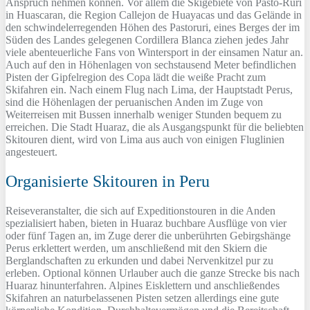
Anspruch nehmen können. Vor allem die Skigebiete von Pasto-Ruri
in Huascaran, die Region Callejon de Huayacas und das Gelände in
den schwindelerregenden Höhen des Pastoruri, eines Berges der im
Süden des Landes gelegenen Cordillera Blanca ziehen jedes Jahr
viele abenteuerliche Fans von Wintersport in der einsamen Natur an.
Auch auf den in Höhenlagen von sechstausend Meter befindlichen
Pisten der Gipfelregion des Copa lädt die weiße Pracht zum
Skifahren ein. Nach einem Flug nach Lima, der Hauptstadt Perus,
sind die Höhenlagen der peruanischen Anden im Zuge von
Weiterreisen mit Bussen innerhalb weniger Stunden bequem zu
erreichen. Die Stadt Huaraz, die als Ausgangspunkt für die beliebten
Skitouren dient, wird von Lima aus auch von einigen Fluglinien
angesteuert.
Organisierte Skitouren in Peru
Reiseveranstalter, die sich auf Expeditionstouren in die Anden
spezialisiert haben, bieten in Huaraz buchbare Ausflüge von vier
oder fünf Tagen an, im Zuge derer die unberührten Gebirgshänge
Perus erklettert werden, um anschließend mit den Skiern die
Berglandschaften zu erkunden und dabei Nervenkitzel pur zu
erleben. Optional können Urlauber auch die ganze Strecke bis nach
Huaraz hinunterfahren. Alpines Eisklettern und anschließendes
Skifahren an naturbelassenen Pisten setzen allerdings eine gute