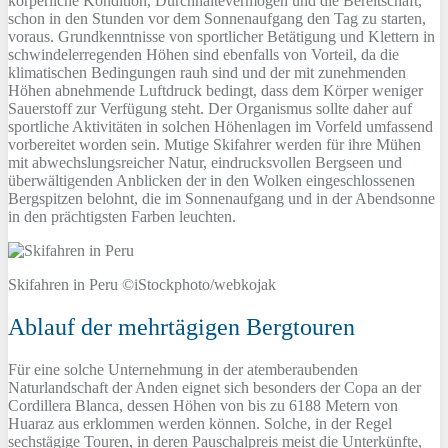
körperliche Kondition, Durchhaltevermögen und die Bereitschaft,
schon in den Stunden vor dem Sonnenaufgang den Tag zu starten,
voraus. Grundkenntnisse von sportlicher Betätigung und Klettern in
schwindelerregenden Höhen sind ebenfalls von Vorteil, da die
klimatischen Bedingungen rauh sind und der mit zunehmenden
Höhen abnehmende Luftdruck bedingt, dass dem Körper weniger
Sauerstoff zur Verfügung steht. Der Organismus sollte daher auf
sportliche Aktivitäten in solchen Höhenlagen im Vorfeld umfassend
vorbereitet worden sein. Mutige Skifahrer werden für ihre Mühen
mit abwechslungsreicher Natur, eindrucksvollen Bergseen und
überwältigenden Anblicken der in den Wolken eingeschlossenen
Bergspitzen belohnt, die im Sonnenaufgang und in der Abendsonne
in den prächtigsten Farben leuchten.
Skifahren in Peru ©iStockphoto/webkojak
Ablauf der mehrtägigen Bergtouren
Für eine solche Unternehmung in der atemberaubenden
Naturlandschaft der Anden eignet sich besonders der Copa an der
Cordillera Blanca, dessen Höhen von bis zu 6188 Metern von
Huaraz aus erklommen werden können. Solche, in der Regel
sechstägige Touren, in deren Pauschalpreis meist die Unterkünfte,