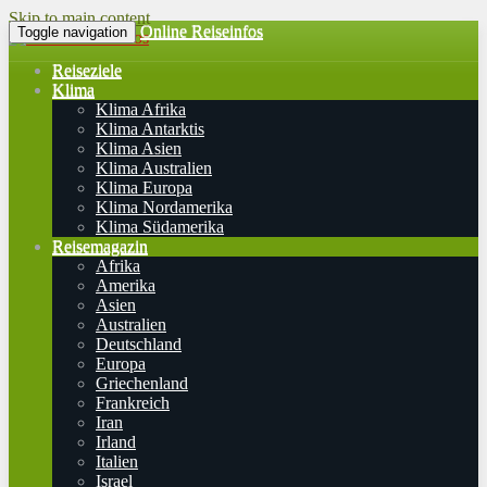
Skip to main content
Online Reiseinfos
Toggle navigation
Reiseziele
Klima
Klima Afrika
Klima Antarktis
Klima Asien
Klima Australien
Klima Europa
Klima Nordamerika
Klima Südamerika
Reisemagazin
Afrika
Amerika
Asien
Australien
Deutschland
Europa
Griechenland
Frankreich
Iran
Irland
Italien
Israel