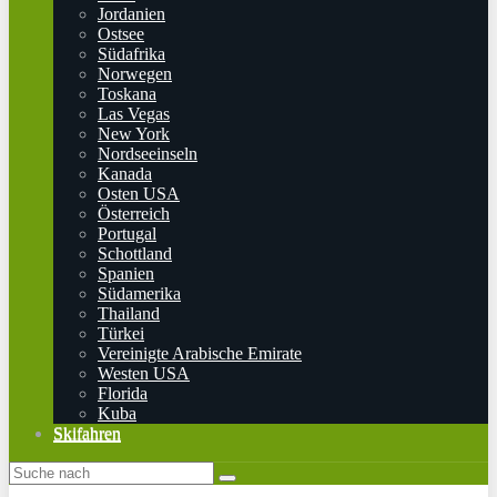
Jordanien
Ostsee
Südafrika
Norwegen
Toskana
Las Vegas
New York
Nordseeinseln
Kanada
Osten USA
Österreich
Portugal
Schottland
Spanien
Südamerika
Thailand
Türkei
Vereinigte Arabische Emirate
Westen USA
Florida
Kuba
Skifahren