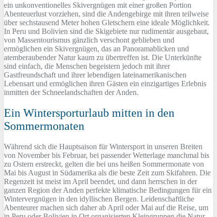
ein unkonventionelles Skivergnügen mit einer großen Portion
Abenteuerlust vorziehen, sind die Andengebirge mit ihren teilweise
über sechstausend Meter hohen Gletschern eine ideale Möglichkeit.
In Peru und Bolivien sind die Skigebiete nur rudimentär ausgebaut,
von Massentourismus gänzlich verschont geblieben und
ermöglichen ein Skivergnügen, das an Panoramablicken und
atemberaubender Natur kaum zu übertreffen ist. Die Unterkünfte
sind einfach, die Menschen begeistern jedoch mit ihrer
Gastfreundschaft und ihrer lebendigen lateinamerikanischen
Lebensart und ermöglichen ihren Gästen ein einzigartiges Erlebnis
inmitten der Schneelandschaften der Anden.
Ein Wintersporturlaub mitten in den
Sommermonaten
Während sich die Hauptsaison für Wintersport in unseren Breiten
von November bis Februar, bei passender Wetterlage manchmal bis
zu Ostern erstreckt, gelten die bei uns heißen Sommermonate von
Mai bis August in Südamerika als die beste Zeit zum Skifahren. Die
Regenzeit ist meist im April beendet, und dann herrschen in der
ganzen Region der Anden perfekte klimatische Bedingungen für ein
Wintervergnügen in den idyllischen Bergen. Leidenschaftliche
Abenteurer machen sich daher ab April oder Mai auf die Reise, um
in Peru oder Bolivien in Ort organisierten Kleingruppen die Natur