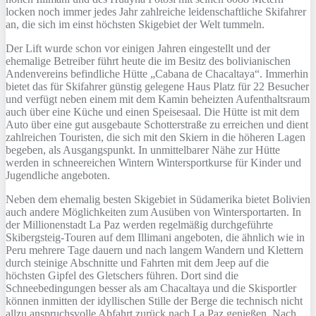
locken noch immer jedes Jahr zahlreiche leidenschaftliche Skifahrer
an, die sich im einst höchsten Skigebiet der Welt tummeln.
Der Lift wurde schon vor einigen Jahren eingestellt und der
ehemalige Betreiber führt heute die im Besitz des bolivianischen
Andenvereins befindliche Hütte „Cabana de Chacaltaya“. Immerhin
bietet das für Skifahrer günstig gelegene Haus Platz für 22 Besucher
und verfügt neben einem mit dem Kamin beheizten Aufenthaltsraum
auch über eine Küche und einen Speisesaal. Die Hütte ist mit dem
Auto über eine gut ausgebaute Schotterstraße zu erreichen und dient
zahlreichen Touristen, die sich mit den Skiern in die höheren Lagen
begeben, als Ausgangspunkt. In unmittelbarer Nähe zur Hütte
werden in schneereichen Wintern Wintersportkurse für Kinder und
Jugendliche angeboten.
Neben dem ehemalig besten Skigebiet in Südamerika bietet Bolivien
auch andere Möglichkeiten zum Ausüben von Wintersportarten. In
der Millionenstadt La Paz werden regelmäßig durchgeführte
Skibergsteig-Touren auf dem Illimani angeboten, die ähnlich wie in
Peru mehrere Tage dauern und nach langem Wandern und Klettern
durch steinige Abschnitte und Fahrten mit dem Jeep auf die
höchsten Gipfel des Gletschers führen. Dort sind die
Schneebedingungen besser als am Chacaltaya und die Skisportler
können inmitten der idyllischen Stille der Berge die technisch nicht
allzu anspruchsvolle Abfahrt zurück nach La Paz genießen. Nach