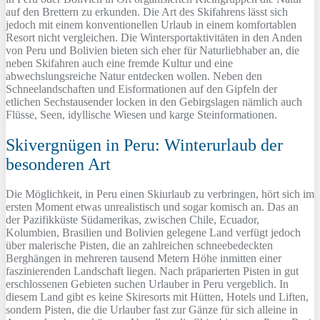
auf den Brettern zu erkunden. Die Art des Skifahrens lässt sich
jedoch mit einem konventionellen Urlaub in einem komfortablen
Resort nicht vergleichen. Die Wintersportaktivitäten in den Anden
von Peru und Bolivien bieten sich eher für Naturliebhaber an, die
neben Skifahren auch eine fremde Kultur und eine
abwechslungsreiche Natur entdecken wollen. Neben den
Schneelandschaften und Eisformationen auf den Gipfeln der
etlichen Sechstausender locken in den Gebirgslagen nämlich auch
Flüsse, Seen, idyllische Wiesen und karge Steinformationen.
Skivergnügen in Peru: Winterurlaub der
besonderen Art
Die Möglichkeit, in Peru einen Skiurlaub zu verbringen, hört sich im
ersten Moment etwas unrealistisch und sogar komisch an. Das an
der Pazifikküste Südamerikas, zwischen Chile, Ecuador,
Kolumbien, Brasilien und Bolivien gelegene Land verfügt jedoch
über malerische Pisten, die an zahlreichen schneebedeckten
Berghängen in mehreren tausend Metern Höhe inmitten einer
faszinierenden Landschaft liegen. Nach präparierten Pisten in gut
erschlossenen Gebieten suchen Urlauber in Peru vergeblich. In
diesem Land gibt es keine Skiresorts mit Hütten, Hotels und Liften,
sondern Pisten, die die Urlauber fast zur Gänze für sich alleine in