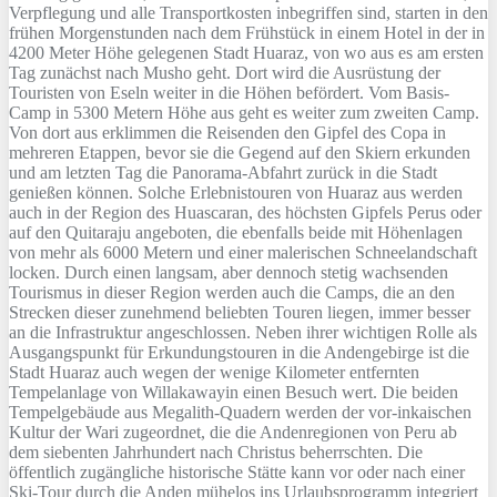
Verpflegung und alle Transportkosten inbegriffen sind, starten in den
frühen Morgenstunden nach dem Frühstück in einem Hotel in der in
4200 Meter Höhe gelegenen Stadt Huaraz, von wo aus es am ersten
Tag zunächst nach Musho geht. Dort wird die Ausrüstung der
Touristen von Eseln weiter in die Höhen befördert. Vom Basis-
Camp in 5300 Metern Höhe aus geht es weiter zum zweiten Camp.
Von dort aus erklimmen die Reisenden den Gipfel des Copa in
mehreren Etappen, bevor sie die Gegend auf den Skiern erkunden
und am letzten Tag die Panorama-Abfahrt zurück in die Stadt
genießen können. Solche Erlebnistouren von Huaraz aus werden
auch in der Region des Huascaran, des höchsten Gipfels Perus oder
auf den Quitaraju angeboten, die ebenfalls beide mit Höhenlagen
von mehr als 6000 Metern und einer malerischen Schneelandschaft
locken. Durch einen langsam, aber dennoch stetig wachsenden
Tourismus in dieser Region werden auch die Camps, die an den
Strecken dieser zunehmend beliebten Touren liegen, immer besser
an die Infrastruktur angeschlossen. Neben ihrer wichtigen Rolle als
Ausgangspunkt für Erkundungstouren in die Andengebirge ist die
Stadt Huaraz auch wegen der wenige Kilometer entfernten
Tempelanlage von Willakawayin einen Besuch wert. Die beiden
Tempelgebäude aus Megalith-Quadern werden der vor-inkaischen
Kultur der Wari zugeordnet, die die Andenregionen von Peru ab
dem siebenten Jahrhundert nach Christus beherrschten. Die
öffentlich zugängliche historische Stätte kann vor oder nach einer
Ski-Tour durch die Anden mühelos ins Urlaubsprogramm integriert