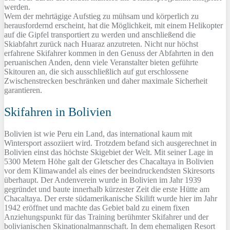
werden.
Wem der mehrtägige Aufstieg zu mühsam und körperlich zu
herausfordernd erscheint, hat die Möglichkeit, mit einem Helikopter
auf die Gipfel transportiert zu werden und anschließend die
Skiabfahrt zurück nach Huaraz anzutreten. Nicht nur höchst
erfahrene Skifahrer kommen in den Genuss der Abfahrten in den
peruanischen Anden, denn viele Veranstalter bieten geführte
Skitouren an, die sich ausschließlich auf gut erschlossene
Zwischenstrecken beschränken und daher maximale Sicherheit
garantieren.
Skifahren in Bolivien
Bolivien ist wie Peru ein Land, das international kaum mit
Wintersport assoziiert wird. Trotzdem befand sich ausgerechnet in
Bolivien einst das höchste Skigebiet der Welt. Mit seiner Lage in
5300 Metern Höhe galt der Gletscher des Chacaltaya in Bolivien
vor dem Klimawandel als eines der beeindruckendsten Skiresorts
überhaupt. Der Andenverein wurde in Bolivien im Jahr 1939
gegründet und baute innerhalb kürzester Zeit die erste Hütte am
Chacaltaya. Der erste südamerikanische Skilift wurde hier im Jahr
1942 eröffnet und machte das Gebiet bald zu einem fixen
Anziehungspunkt für das Training berühmter Skifahrer und der
bolivianischen Skinationalmannschaft. In dem ehemaligen Resort