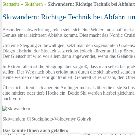
Startseite
»
Skifahren
»
Skiwandern: Richtige Technik bei Abfahrt
Skiwandern: Richtige Technik bei Abfahrt un
Besonderes abwechslungsreich stellt sich eine Winterlandschaft meist
Genuss einer leichteren Abfahrt kommt. Dies macht das Nordic Cruis
Um eine Steigung zu bewältigen, setzt man den sogenannten Grätenschr
Diagonalschritt, der Stockeinsatz erfolgt jedoch kürzer und in größe
Der Gleitschritt wird vor allem dann angewendet, wenn das Gelände sehr
In Extremfällen ist die Steigung aber so groß, dass man selbst bei
stellen. Der Weg nach oben erfolgt nun durch die sich abwechselnden
Beine werden dabei sehr gut trainiert. Generell ist es ratsam, den Obe
Über nichts freut sich aber ein Anfänger mehr als über die erste Schu
eine mittlere oder tiefe Hocke ein. Beide Ski werden hierbei gleichm
nach vorn.
Skiwandern ©iStockphoto/Volodymyr Goinyk
Das könnte Ihnen auch gefallen: