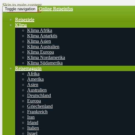
Skip to main content
Online Reiseinfos
Toggle navigation
Reiseziele
Klima
Klima Afrika
Klima Antarktis
Klima Asien
Klima Australien
Klima Europa
Klima Nordamerika
Klima Südamerika
Reisemagazin
Afrika
Amerika
Asien
Australien
Deutschland
Europa
Griechenland
Frankreich
Iran
Irland
Italien
Israel