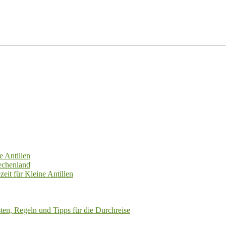
e Antillen
echenland
zeit für Kleine Antillen
ten, Regeln und Tipps für die Durchreise