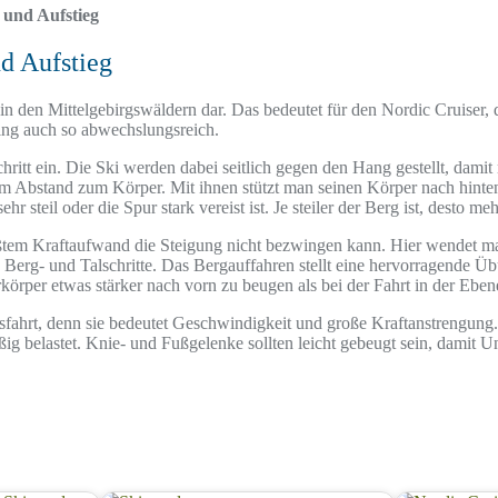
 und Aufstieg
d Aufstieg
 in den Mittelgebirgswäldern dar. Das bedeutet für den Nordic Cruiser
ing auch so abwechslungsreich.
itt ein. Die Ski werden dabei seitlich gegen den Hang gestellt, damit
rem Abstand zum Körper. Mit ihnen stützt man seinen Körper nach hinte
 steil oder die Spur stark vereist ist. Je steiler der Berg ist, desto m
 größtem Kraftaufwand die Steigung nicht bezwingen kann. Hier wendet
 Berg- und Talschritte. Das Bergauffahren stellt eine hervorragende Üb
rkörper etwas stärker nach vorn zu beugen als bei der Fahrt in der Eben
ssfahrt, denn sie bedeutet Geschwindigkeit und große Kraftanstrengung.
äßig belastet. Knie- und Fußgelenke sollten leicht gebeugt sein, damit