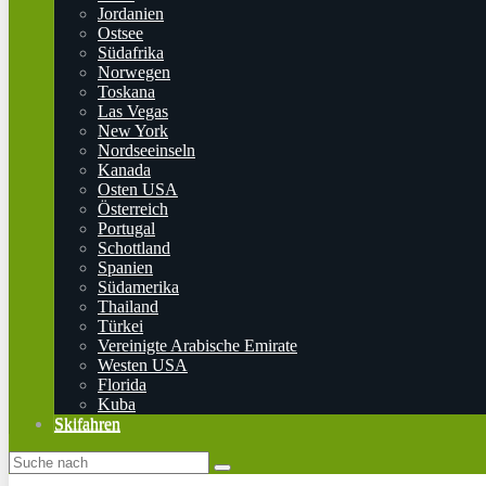
Jordanien
Ostsee
Südafrika
Norwegen
Toskana
Las Vegas
New York
Nordseeinseln
Kanada
Osten USA
Österreich
Portugal
Schottland
Spanien
Südamerika
Thailand
Türkei
Vereinigte Arabische Emirate
Westen USA
Florida
Kuba
Skifahren