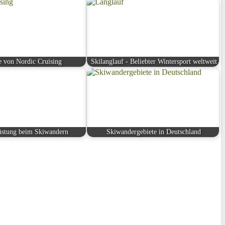
le von Nordic Cruising
Skilanglauf - Beliebter Wintersport weltweit
üstung beim Skiwandern
Skiwandergebiete in Deutschland