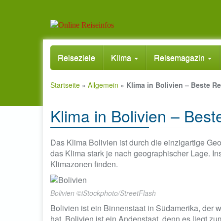
Skip
to
Reiseziele
Klima
Reisemagazin
main
content
Startseite
»
Allgemein
»
Klima in Bolivien – Beste Re
Klima in Bolivien – Beste
Das Klima Bolivien ist durch die einzigartige Ge
das Klima stark je nach geographischer Lage. In
Klimazonen finden.
Bolivien ©iStockphoto/StreetFlash
Bolivien ist ein Binnenstaat in Südamerika, de
hat. Bolivien ist ein Andenstaat, denn es liegt