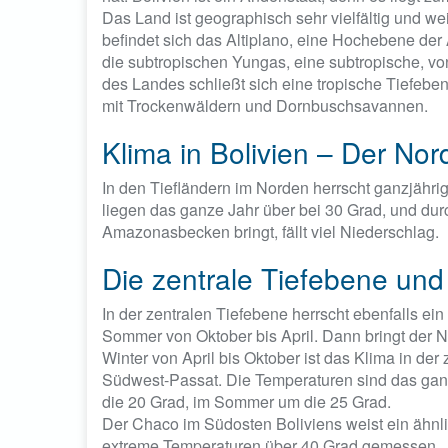
Das Land ist geographisch sehr vielfältig und w
befindet sich das Altiplano, eine Hochebene de
die subtropischen Yungas, eine subtropische, v
des Landes schließt sich eine tropische Tiefebe
mit Trockenwäldern und Dornbuschsavannen.
Klima in Bolivien – Der No
In den Tiefländern im Norden herrscht ganzjähri
liegen das ganze Jahr über bei 30 Grad, und dur
Amazonasbecken bringt, fällt viel Niederschlag.
Die zentrale Tiefebene un
In der zentralen Tiefebene herrscht ebenfalls ein
Sommer von Oktober bis April. Dann bringt der
Winter von April bis Oktober ist das Klima in de
Südwest-Passat. Die Temperaturen sind das ganz
die 20 Grad, im Sommer um die 25 Grad.
Der Chaco im Südosten Boliviens weist ein ähnl
extreme Temperaturen über 40 Grad gemessen.