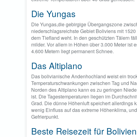
Die Yungas
Die Yungas,die gebirgige Übergangszone zwisc
niederschlagsreichste Gebiet Boliviens mit 1520 M
dem Tiefland weht. In den geschützten Tälern fä
milder. Vor allem in Höhen über 3.000 Meter ist e
4.600 Metern liegt permanent Schnee.
Das Altiplano
Das bolivianische Andenhochland weist ein troc
Temperaturschwankungen zwischen Tag und Nach
Norden des Altiplano kann es zu geringen Nied
ist. Die Tagestemperaturen liegen im Durchschni
Grad. Die dünne Höhenluft speichert allerdings
wenig Einfluss auf das extreme Höhenklima, und
Gefrierpunkt.
Beste Reisezeit für Bolivien