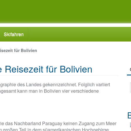
Skifahren
isezeit für Bolivien
 Reisezeit für Bolivien
ographie des Landes gekennzeichnet. Folglich variiert
sgesamt kann man in Bolivien vier verschiedene
B
r wie das Nachbarland Paraguay keinen Zugang zum Meer
 zum großen Teil in dem süamerikanischen Hochgebirge.