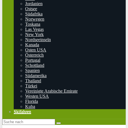
Jordanien
Ostsee
Südafrika
Norwegen
Toskana
Las Vegas
New York
Nordseeinseln
Kanada
Osten USA
Österreich
Portugal
Schottland
Spanien
Südamerika
Thailand
Türkei
Vereinigte Arabische Emirate
Westen USA
Florida
Kuba
Skifahren