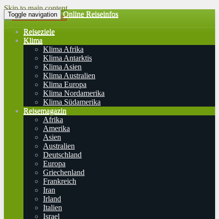
Skip to main content
Online Reiseinfos
Toggle navigation
Reiseziele
Klima
Klima Afrika
Klima Antarktis
Klima Asien
Klima Australien
Klima Europa
Klima Nordamerika
Klima Südamerika
Reisemagazin
Afrika
Amerika
Asien
Australien
Deutschland
Europa
Griechenland
Frankreich
Iran
Irland
Italien
Israel