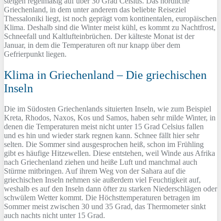
steigen regelmäßig auf über 30 Grad Celsius. Das nördliche
Griechenland, in dem unter anderem das beliebte Reiseziel
Thessaloniki liegt, ist noch geprägt vom kontinentalen, europäischen
Klima. Deshalb sind die Winter meist kühl, es kommt zu Nachtfrost,
Schneefall und Kaltlufteinbrüchen. Der kälteste Monat ist der
Januar, in dem die Temperaturen oft nur knapp über dem
Gefrierpunkt liegen.
Klima in Griechenland – Die griechischen
Inseln
Die im Südosten Griechenlands situierten Inseln, wie zum Beispiel
Kreta, Rhodos, Naxos, Kos und Samos, haben sehr milde Winter, in
denen die Temperaturen meist nicht unter 15 Grad Celsius fallen
und es hin und wieder stark regnen kann. Schnee fällt hier sehr
selten. Die Sommer sind ausgesprochen heiß, schon im Frühling
gibt es häufige Hitzewellen. Diese entstehen, weil Winde aus Afrika
nach Griechenland ziehen und heiße Luft und manchmal auch
Stürme mitbringen. Auf ihrem Weg von der Sahara auf die
griechischen Inseln nehmen sie außerdem viel Feuchtigkeit auf,
weshalb es auf den Inseln dann öfter zu starken Niederschlägen oder
schwülem Wetter kommt. Die Höchsttemperaturen betragen im
Sommer meist zwischen 30 und 35 Grad, das Thermometer sinkt
auch nachts nicht unter 15 Grad.