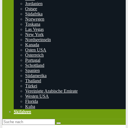
Jordanien
Ostsee
Südafrika
Norwegen
Toskana
Las Vegas
New York
Nordseeinseln
Kanada
Osten USA
Österreich
Portugal
Schottland
Spanien
Südamerika
Thailand
Türkei
Vereinigte Arabische Emirate
Westen USA
Florida
Kuba
Skifahren