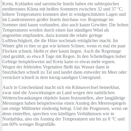
Kreta, Kykladen und saronische Inseln haben ein subtropisches
mediterranes Klima mit heißen Sommern zwischen 32 und 37 °C,
höhere Temperaturen kommen aber in windgeschützten Lagen und
im Landesinneren großer Inseln durchaus vor. Regentage im
Sommer sind kaum vorhanden, also auch kaum Gewitter. Die hohen
Temperaturen werden durch einen fast ständigen Wind als
angenehm empfunden, dazu kommt die relativ geringe
Luftfeuchtigkeit, die die Hitze nochmals erträglicher macht. Im
Winter gibt es hier so gut wie keinen Schnee, wenn es mal ein paar
Flocken schneit, bleibt er aber kaum liegen. Auch die Regentage
sind gezählt, so etwa 8 Tage mit Regen. In den Scheitellagen hoher
Gebirge beispielsweise auf Kreta kann es etwas mehr regnen.
Wegen der fehlenden Vegetation fließt das Wasser dann in
Sturzbächen schnell zu Tal und landet dann entweder im Meer oder
versickert schnell in dem kiesig-sandigen Untergrund.
Auch in Griechenland macht sich ein Klimawechsel bemerkbar,
zwar sind die Auswirkungen an Land wegen den natürlichen
Wetterschwankungen objektiv kaum festzustellen, aber langjährige
Messungen haben beispielsweise einen Anstieg des Meeresspiegels
um einige Millimeter eindeutig belegt. Und die Prognosen, wenn sie
denn eintreffen, sprechen von künftigen Verhältnissen wie in
Nordafrika, also ein Anstieg der Temperaturen um bis zu 8 °C und
um 60% weniger Regenfälle.