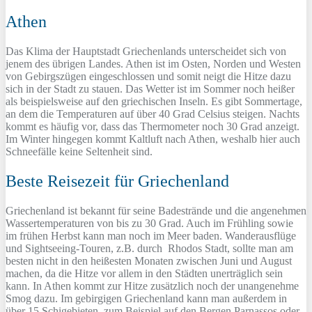
Athen
Das Klima der Hauptstadt Griechenlands unterscheidet sich von
jenem des übrigen Landes. Athen ist im Osten, Norden und Westen
von Gebirgszügen eingeschlossen und somit neigt die Hitze dazu
sich in der Stadt zu stauen. Das Wetter ist im Sommer noch heißer
als beispielsweise auf den griechischen Inseln. Es gibt Sommertage,
an dem die Temperaturen auf über 40 Grad Celsius steigen. Nachts
kommt es häufig vor, dass das Thermometer noch 30 Grad anzeigt.
Im Winter hingegen kommt Kaltluft nach Athen, weshalb hier auch
Schneefälle keine Seltenheit sind.
Beste Reisezeit für Griechenland
Griechenland ist bekannt für seine Badestrände und die angenehmen
Wassertemperaturen von bis zu 30 Grad. Auch im Frühling sowie
im frühen Herbst kann man noch im Meer baden. Wanderausflüge
und Sightseeing-Touren, z.B. durch Rhodos Stadt, sollte man am
besten nicht in den heißesten Monaten zwischen Juni und August
machen, da die Hitze vor allem in den Städten unerträglich sein
kann. In Athen kommt zur Hitze zusätzlich noch der unangenehme
Smog dazu. Im gebirgigen Griechenland kann man außerdem in
über 15 Schigebieten, zum Beispiel auf den Bergen Parnassos oder