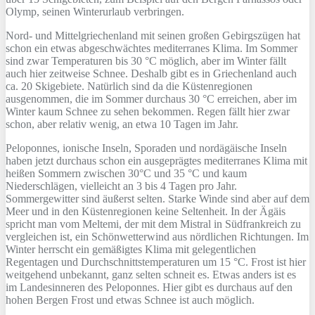
Olymp, seinen Winterurlaub verbringen.
Nord- und Mittelgriechenland mit seinen großen Gebirgszügen hat
schon ein etwas abgeschwächtes mediterranes Klima. Im Sommer
sind zwar Temperaturen bis 30 °C möglich, aber im Winter fällt
auch hier zeitweise Schnee. Deshalb gibt es in Griechenland auch
ca. 20 Skigebiete. Natürlich sind da die Küstenregionen
ausgenommen, die im Sommer durchaus 30 °C erreichen, aber im
Winter kaum Schnee zu sehen bekommen. Regen fällt hier zwar
schon, aber relativ wenig, an etwa 10 Tagen im Jahr.
Peloponnes, ionische Inseln, Sporaden und nordägäische Inseln
haben jetzt durchaus schon ein ausgeprägtes mediterranes Klima mit
heißen Sommern zwischen 30°C und 35 °C und kaum
Niederschlägen, vielleicht an 3 bis 4 Tagen pro Jahr.
Sommergewitter sind äußerst selten. Starke Winde sind aber auf dem
Meer und in den Küstenregionen keine Seltenheit. In der Ägäis
spricht man vom Meltemi, der mit dem Mistral in Südfrankreich zu
vergleichen ist, ein Schönwetterwind aus nördlichen Richtungen. Im
Winter herrscht ein gemäßigtes Klima mit gelegentlichen
Regentagen und Durchschnittstemperaturen um 15 °C. Frost ist hier
weitgehend unbekannt, ganz selten schneit es. Etwas anders ist es
im Landesinneren des Peloponnes. Hier gibt es durchaus auf den
hohen Bergen Frost und etwas Schnee ist auch möglich.