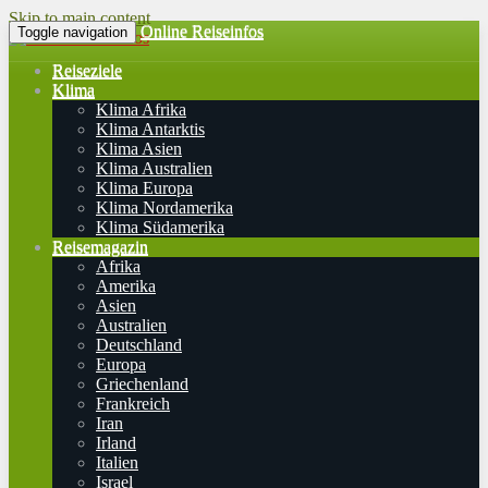
Skip to main content
Online Reiseinfos
Toggle navigation
Reiseziele
Klima
Klima Afrika
Klima Antarktis
Klima Asien
Klima Australien
Klima Europa
Klima Nordamerika
Klima Südamerika
Reisemagazin
Afrika
Amerika
Asien
Australien
Deutschland
Europa
Griechenland
Frankreich
Iran
Irland
Italien
Israel