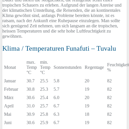
tropischen Schauers zu erleben. Aufgrund der langen Anreise und
der klimatischen Umstellung, die Reisenden, die an kontinentales
Klima gewöhnt sind, anfangs Probleme bereiten könnte, ist es
ratsam, nach der Ankunft eine Ruhepause einzulegen. Man sollte
sich genügend Zeit nehmen, um sich langsam an die tropischen,
heissen Temperaturen und die sehr hohe Luftfeuchtigkeit zu
gewöhnen.
Klima / Temperaturen Funafuti – Tuvalu
max.
min.
Feuchtigkei
Monat
Temp
Temp
Sonnenstunden
Regentage
%
°C
°C
Januar
30.7
25.5
5.8
20
82
Februar
30.8
25.3
5.7
19
82
März
30.6
25.4
6.0
20
82
April
31.0
25.7
6.7
19
82
Mai
30.9
25.8
6.3
18
82
Juni
30.6
25.9
6.7
19
82