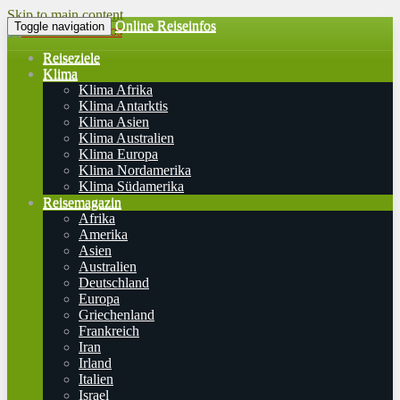
Skip to main content
Online Reiseinfos
Toggle navigation
Reiseziele
Klima
Klima Afrika
Klima Antarktis
Klima Asien
Klima Australien
Klima Europa
Klima Nordamerika
Klima Südamerika
Reisemagazin
Afrika
Amerika
Asien
Australien
Deutschland
Europa
Griechenland
Frankreich
Iran
Irland
Italien
Israel