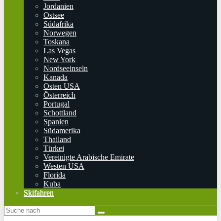
Jordanien
Ostsee
Südafrika
Norwegen
Toskana
Las Vegas
New York
Nordseeinseln
Kanada
Osten USA
Österreich
Portugal
Schottland
Spanien
Südamerika
Thailand
Türkei
Vereinigte Arabische Emirate
Westen USA
Florida
Kuba
Skifahren