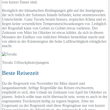
von kurzer Dauer sind.
Bezüglich der klimatischen Bedingungen gibt auf der Inselgruppe,
die sich östlich der Solomon Islands befindet, keine nennenswerten
Unterschiede. Ganz Tuvalu besitzt heisses, tropisches Klima und es
liegen keine wesentlichen Temperaturschwankungen vor. Lediglich
der Regenfall kann von Gebiet zu Gebiet etwas variieren. Der
Zeitraum von März bis Oktober ist etwas kühler, da sich in diesen
Monaten der Einfluss von östlichen Winden bemerkbar macht und
vor allem in der Küstenregion die hohe Luftfeuchtigkeit erträglicher
macht.
Tuvalu ©iStockphoto/pungem
Beste Reisezeit
Da die Regenzeit von November bis März dauert und
langandauernde, heftige Regenfälle das Reisen erschweren,
empfiehlt es sich, den Urlaub im Zeitraum von April bis Oktober zu
planen. Jedoch sollte man nicht überrascht sein, wenn es auch in der
sogenannten Trockenzeit heftig zu regnen beginnt. Aber im
Gegensatz zu der Regenzeit sind diese Regengüsse nur von kurzer
Dauer und bieten die Möglichkeit, die reinigende Kraft eines