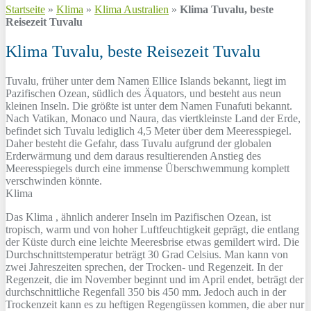
Startseite
»
Klima
»
Klima Australien
»
Klima Tuvalu, beste
Reisezeit Tuvalu
Klima Tuvalu, beste Reisezeit Tuvalu
Tuvalu, früher unter dem Namen Ellice Islands bekannt, liegt im
Pazifischen Ozean, südlich des Äquators, und besteht aus neun
kleinen Inseln. Die größte ist unter dem Namen Funafuti bekannt.
Nach Vatikan, Monaco und Naura, das viertkleinste Land der Erde,
befindet sich Tuvalu lediglich 4,5 Meter über dem Meeresspiegel.
Daher besteht die Gefahr, dass Tuvalu aufgrund der globalen
Erderwärmung und dem daraus resultierenden Anstieg des
Meeresspiegels durch eine immense Überschwemmung komplett
verschwinden könnte.
Klima
Das Klima , ähnlich anderer Inseln im Pazifischen Ozean, ist
tropisch, warm und von hoher Luftfeuchtigkeit geprägt, die entlang
der Küste durch eine leichte Meeresbrise etwas gemildert wird. Die
Durchschnittstemperatur beträgt 30 Grad Celsius. Man kann von
zwei Jahreszeiten sprechen, der Trocken- und Regenzeit. In der
Regenzeit, die im November beginnt und im April endet, beträgt der
durchschnittliche Regenfall 350 bis 450 mm. Jedoch auch in der
Trockenzeit kann es zu heftigen Regengüssen kommen, die aber nur