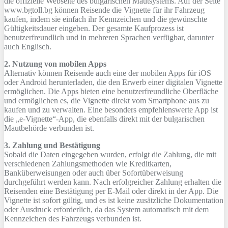
die offizielle Webseite des bulgarischen Mautsystems. Auf der Seite
www.bgtoll.bg können Reisende die Vignette für ihr Fahrzeug
kaufen, indem sie einfach ihr Kennzeichen und die gewünschte
Gültigkeitsdauer eingeben. Der gesamte Kaufprozess ist
benutzerfreundlich und in mehreren Sprachen verfügbar, darunter
auch Englisch.
2. Nutzung von mobilen Apps
Alternativ können Reisende auch eine der mobilen Apps für iOS
oder Android herunterladen, die den Erwerb einer digitalen Vignette
ermöglichen. Die Apps bieten eine benutzerfreundliche Oberfläche
und ermöglichen es, die Vignette direkt vom Smartphone aus zu
kaufen und zu verwalten. Eine besonders empfehlenswerte App ist
die „e-Vignette“-App, die ebenfalls direkt mit der bulgarischen
Mautbehörde verbunden ist.
3. Zahlung und Bestätigung
Sobald die Daten eingegeben wurden, erfolgt die Zahlung, die mit
verschiedenen Zahlungsmethoden wie Kreditkarten,
Banküberweisungen oder auch über Sofortüberweisung
durchgeführt werden kann. Nach erfolgreicher Zahlung erhalten die
Reisenden eine Bestätigung per E-Mail oder direkt in der App. Die
Vignette ist sofort gültig, und es ist keine zusätzliche Dokumentation
oder Ausdruck erforderlich, da das System automatisch mit dem
Kennzeichen des Fahrzeugs verbunden ist.