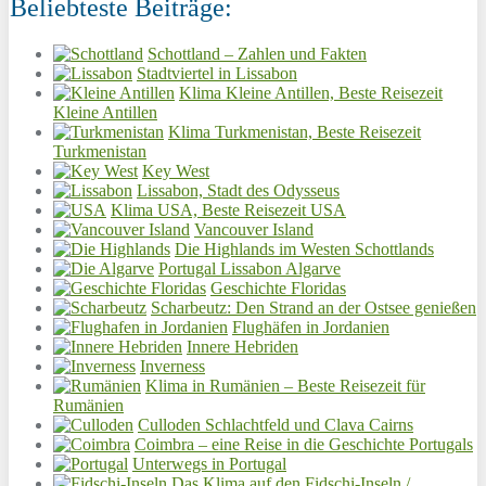
Beliebteste Beiträge:
Schottland – Zahlen und Fakten
Stadtviertel in Lissabon
Klima Kleine Antillen, Beste Reisezeit
Kleine Antillen
Klima Turkmenistan, Beste Reisezeit
Turkmenistan
Key West
Lissabon, Stadt des Odysseus
Klima USA, Beste Reisezeit USA
Vancouver Island
Die Highlands im Westen Schottlands
Portugal Lissabon Algarve
Geschichte Floridas
Scharbeutz: Den Strand an der Ostsee genießen
Flughäfen in Jordanien
Innere Hebriden
Inverness
Klima in Rumänien – Beste Reisezeit für
Rumänien
Culloden Schlachtfeld und Clava Cairns
Coimbra – eine Reise in die Geschichte Portugals
Unterwegs in Portugal
Das Klima auf den Fidschi-Inseln /