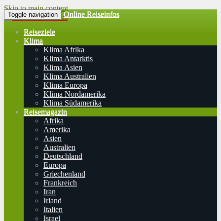
Skip to main content
Online Reiseinfos
Toggle navigation
Reiseziele
Klima
Klima Afrika
Klima Antarktis
Klima Asien
Klima Australien
Klima Europa
Klima Nordamerika
Klima Südamerika
Reisemagazin
Afrika
Amerika
Asien
Australien
Deutschland
Europa
Griechenland
Frankreich
Iran
Irland
Italien
Israel