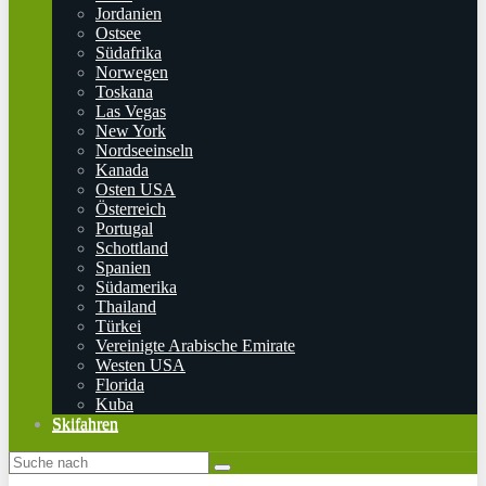
Jordanien
Ostsee
Südafrika
Norwegen
Toskana
Las Vegas
New York
Nordseeinseln
Kanada
Osten USA
Österreich
Portugal
Schottland
Spanien
Südamerika
Thailand
Türkei
Vereinigte Arabische Emirate
Westen USA
Florida
Kuba
Skifahren