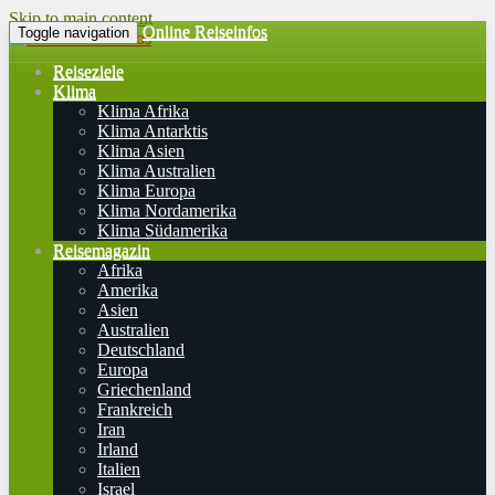
Skip to main content
Online Reiseinfos
Toggle navigation
Reiseziele
Klima
Klima Afrika
Klima Antarktis
Klima Asien
Klima Australien
Klima Europa
Klima Nordamerika
Klima Südamerika
Reisemagazin
Afrika
Amerika
Asien
Australien
Deutschland
Europa
Griechenland
Frankreich
Iran
Irland
Italien
Israel