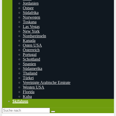
Jordanien
Ostsee
Südafrika
Norwegen
Toskana
Las Vegas
New York
Nordseeinseln
Kanada
Osten USA
Österreich
Portugal
Schottland
Spanien
Südamerika
Thailand
Türkei
Vereinigte Arabische Emirate
Westen USA
Florida
Kuba
Skifahren