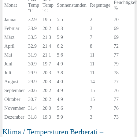
Feuchtigkei
Monat
Temp
Temp
Sonnenstunden
Regentage
%
°C
°C
Januar
32.9
19.5
5.5
2
70
Februar
33.9
20.2
6.3
3
69
März
33.5
21.3
5.9
7
69
April
32.9
21.4
6.2
8
72
Mai
31.9
21.1
5.6
11
77
Juni
30.9
19.7
4.9
11
79
Juli
29.9
20.3
3.8
11
78
August
29.9
20.3
4.0
14
77
September
30.6
20.2
4.9
15
76
Oktober
30.7
20.2
4.9
15
77
November
31.4
20.0
5.6
7
76
Dezember
31.8
19.3
5.9
3
73
Klima / Temperaturen Berberati –