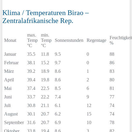
Klima / Temperaturen Birao –
Zentralafrikanische Rep.
max.
min.
Feuchtigkei
Monat
Temp
Temp
Sonnenstunden
Regentage
%
°C
°C
Januar
35.5
11.8
9.5
0
88
Februar
38.1
15.2
9.7
0
86
März
39.2
18.9
8.6
1
83
April
39.4
19.8
8.6
2
80
Mai
37.4
22.5
8.5
6
81
Juni
33.7
22.2
7.4
9
77
Juli
30.8
21.1
6.1
12
74
August
30.1
20.7
6.2
15
74
September
31.6
20.7
6.9
10
78
Oktober
33.8
19.4
8.6
3
82