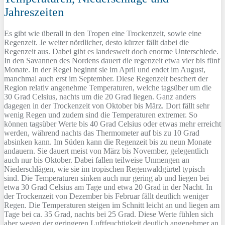
Jahreszeiten
Es gibt wie überall in den Tropen eine Trockenzeit, sowie eine
Regenzeit. Je weiter nördlicher, desto kürzer fällt dabei die
Regenzeit aus. Dabei gibt es landesweit doch enorme Unterschiede.
In den Savannen des Nordens dauert die regenzeit etwa vier bis fünf
Monate. In der Regel beginnt sie im April und endet im August,
manchmal auch erst im September. Diese Regenzeit beschert der
Region relativ angenehme Temperaturen, welche tagsüber um die
30 Grad Celsius, nachts um die 20 Grad liegen. Ganz anders
dagegen in der Trockenzeit von Oktober bis März. Dort fällt sehr
wenig Regen und zudem sind die Temperaturen extremer. So
können tagsüber Werte bis 40 Grad Celsius oder etwas mehr erreicht
werden, während nachts das Thermometer auf bis zu 10 Grad
absinken kann. Im Süden kann die Regenzeit bis zu neun Monate
andauern. Sie dauert meist von März bis November, gelegentlich
auch nur bis Oktober. Dabei fallen teilweise Unmengen an
Niederschlägen, wie sie im tropischen Regenwaldgürtel typisch
sind. Die Temperaturen sinken auch nur gering ab und liegen bei
etwa 30 Grad Celsius am Tage und etwa 20 Grad in der Nacht. In
der Trockenzeit von Dezember bis Februar fällt deutlich weniger
Regen. Die Temperaturen steigen im Schnitt leicht an und liegen am
Tage bei ca. 35 Grad, nachts bei 25 Grad. Diese Werte fühlen sich
aber wegen der geringeren Luftfeuchtigkeit deutlich angenehmer an.