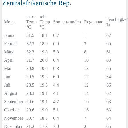
Zentralafrikanische Rep.
max.
min.
Feuchtigkei
Monat
Temp
Temp
Sonnenstunden
Regentage
%
°C
°C
Januar
31.5
18.1
6.7
1
67
Februar
32.3
18.9
6.9
3
65
März
32.3
19.8
5.8
8
61
April
31.7
20.0
6.4
10
63
Mai
30.8
19.6
6.8
13
66
Juni
29.5
19.3
6.0
12
64
Juli
28.5
19.3
4.4
12
66
August
28.3
19.1
4.1
14
62
September
29.6
19.1
4.7
16
63
Oktober
29.6
19.0
5.1
16
63
November
30.7
18.8
6.4
7
64
Dezember
31.2
17.8
7.0
2
65