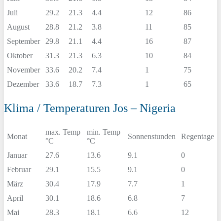
Juli
29.2
21.3
4.4
12
86
August
28.8
21.2
3.8
11
85
September
29.8
21.1
4.4
16
87
Oktober
31.3
21.3
6.3
10
84
November
33.6
20.2
7.4
1
75
Dezember
33.6
18.7
7.3
1
65
Klima / Temperaturen Jos – Nigeria
max. Temp
min. Temp
Monat
Sonnenstunden
Regentage
°C
°C
Januar
27.6
13.6
9.1
0
Februar
29.1
15.5
9.1
0
März
30.4
17.9
7.7
1
April
30.1
18.6
6.8
7
Mai
28.3
18.1
6.6
12