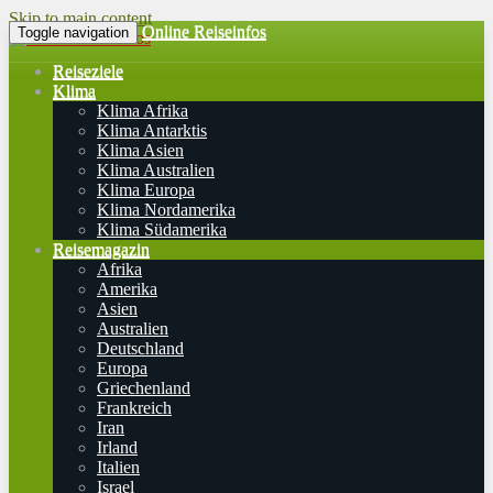
Skip to main content
Online Reiseinfos
Toggle navigation
Reiseziele
Klima
Klima Afrika
Klima Antarktis
Klima Asien
Klima Australien
Klima Europa
Klima Nordamerika
Klima Südamerika
Reisemagazin
Afrika
Amerika
Asien
Australien
Deutschland
Europa
Griechenland
Frankreich
Iran
Irland
Italien
Israel