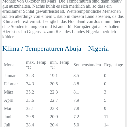
Monate von Oktober bis März. Die Temperaturen sind dann relativ
gut auszuhalten. Nachts kühlt es sich merklich ab, so dass ein
erholsamer Schlaf gewährleistet ist. Wetterempfindliche Menschen
sollten allerdings von einem Urlaub in diesem Land absehen, da das
Klima sehr extrem ist. Lediglich das Hochland von Jos nimmt hier
eine Sonderstellung ein und ist auch für Europäer gut auszuhalten.
Hier ist es im Gegensatz zum Rest des Landes Nigeria merklich
kühler.
Klima / Temperaturen Abuja – Nigeria
max. Temp
min. Temp
Monat
Sonnenstunden
Regentage
°C
°C
Januar
32.3
19.1
8.5
0
Februar
34.3
20.5
8.8
0
März
35.2
22.3
8.1
3
April
33.6
22.7
7.9
5
Mai
32.1
22.3
7.8
9
Juni
29.8
20.9
7.2
11
Juli
28.4
20.4
5.0
14