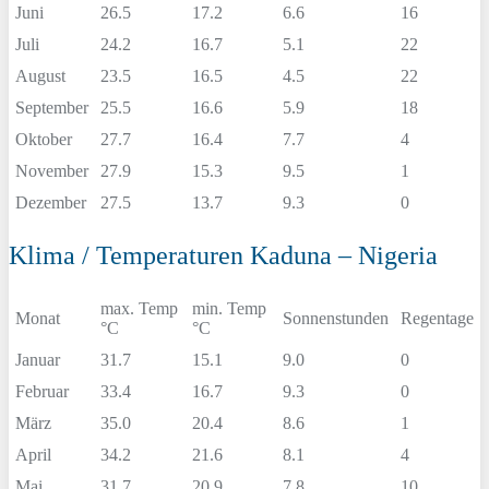
Juni
26.5
17.2
6.6
16
Juli
24.2
16.7
5.1
22
August
23.5
16.5
4.5
22
September
25.5
16.6
5.9
18
Oktober
27.7
16.4
7.7
4
November
27.9
15.3
9.5
1
Dezember
27.5
13.7
9.3
0
Klima / Temperaturen Kaduna – Nigeria
max. Temp
min. Temp
Monat
Sonnenstunden
Regentage
°C
°C
Januar
31.7
15.1
9.0
0
Februar
33.4
16.7
9.3
0
März
35.0
20.4
8.6
1
April
34.2
21.6
8.1
4
Mai
31.7
20.9
7.8
10