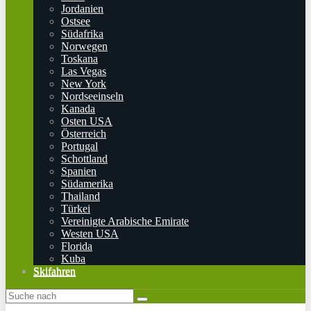
Jordanien
Ostsee
Südafrika
Norwegen
Toskana
Las Vegas
New York
Nordseeinseln
Kanada
Osten USA
Österreich
Portugal
Schottland
Spanien
Südamerika
Thailand
Türkei
Vereinigte Arabische Emirate
Westen USA
Florida
Kuba
Skifahren