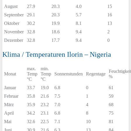
August
27.9
20.3
4.0
15
September
29.1
20.3
5.7
16
Oktober
30.2
19.9
8.1
13
November
32.8
18.6
9.4
2
Dezember
32.8
17.7
9.4
0
Klima / Temperaturen Ilorin – Nigeria
max.
min.
Feuchtigkei
Monat
Temp
Temp
Sonnenstunden
Regentage
%
°C
°C
Januar
33.7
19.0
6.8
0
61
Februar
35.8
21.6
7.5
1
59
März
35.9
23.2
7.0
4
68
April
34.2
23.1
6.8
8
75
Mai
32.6
22.5
7.1
10
81
Juni
30.9
21.6
6.3
13
84