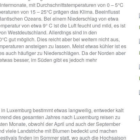
ntermonate, mit Durchschnittstemperaturen von 0 – 5°C
aturen von 15 – 25°C prägen das Klima. Beeinflusst
tlantischen Ozeans. Bei einem Niederschlag von etwa
eratur von etwa 9° C ist die Luft feucht und mild, es ist
von Westdeutschland. Allerdings sind in den
C gut möglich. Dies reicht aber bei weitem nicht aus,
raturen ansteigen zu lassen. Meist etwas kühler ist es
es auch häufiger zu Niederschlägen. Da der Norden aber
rt etwas besser, im Süden gibt es jedoch mehr
a in Luxemburg bestimmt etwas langweilig, entweder kalt
 während des gesamten Jahres nach Luxemburg reisen zu
gsten Monate, obwohl der April und auch der September
ind viele Landstriche mit Blumen bedeckt und machen
estivals finden im Sommer statt, wo auch die Hochsaison