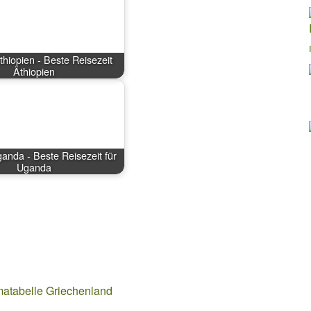
thiopien - Beste Reisezeit
Äthiopien
ganda - Beste Reisezeit für
Uganda
matabelle Griechenland