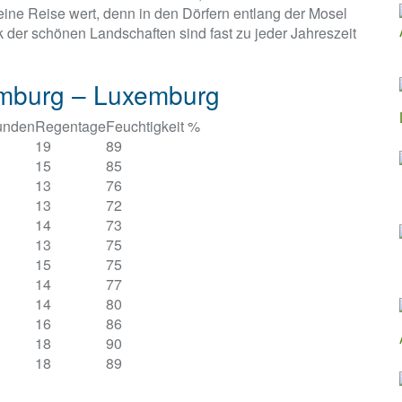
eine Reise wert, denn in den Dörfern entlang der Mosel
k der schönen Landschaften sind fast zu jeder Jahreszeit
emburg – Luxemburg
unden
Regentage
Feuchtigkeit %
19
89
15
85
13
76
13
72
14
73
13
75
15
75
14
77
14
80
16
86
18
90
18
89