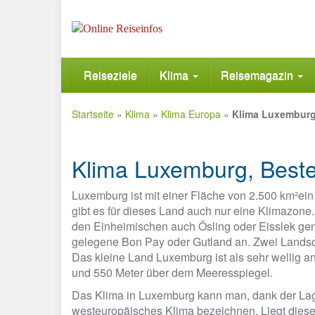
Skip
to
main
content
Reiseziele
Klima
Reisemagazin
Startseite
»
Klima
»
Klima Europa
»
Klima Luxemburg
Klima Luxemburg, Best
Luxemburg ist mit einer Fläche von 2.500 km²ei
gibt es für dieses Land auch nur eine Klimazon
den Einheimischen auch Ösling oder Eisslek genan
gelegene Bon Pay oder Gutland an. Zwei Landscha
Das kleine Land Luxemburg ist als sehr wellig 
und 550 Meter über dem Meeresspiegel.
Das Klima in Luxemburg kann man, dank der Lag
westeuropäisches Klima bezeichnen. Liegt die