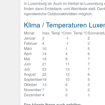
in Luxemburg ist. Auch im Herbst ist Luxemburg 
finden dann Erntedank- und Weinfeste statt. Dan
irgendwelche Outdooraktivitäten möglich.
Klima / Temperaturen Lux
Monat
max. Temp °C
min. Temp °C
Sonnenst
Januar
3
-1
2
Februar
4
-1
3
März
10
1
5
April
14
4
6
Mai
18
8
7
Juni
21
11
7
Juli
23
13
7
August
22
12
6
September
19
10
5
Oktober
13
6
3
November
7
3
2
Dezember
4
0
1
Das könnte Ihnen auch gefallen: