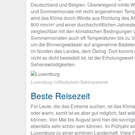
Deutschland und Belgien. Überwiegend milde Wi
und Sommermonate mit recht angenehmen Temper
wird das Klima durch Winde aus Richtung des A
800 mm/m² und einer durchschnittlichen Jahrestemp
vergleichbar mit den klimatischen Bedingungen 
Sommermonaten auch oft Temperaturen bis zu 30°
um die Binnengewässer auf angenehme Badetempe
im Norden des Landes, dem Ösling. Dort kommt 
nicht so dicht besiedelt ist, ist der Erholungswe
Sehenswürdigkeiten.
Luxemburg ©iStockphoto/Sabinoparente
Beste Reisezeit
Für Leute, die das Extreme suchen, ist das Klim
oder warm, somit ist es aber gut möglich, fast
können. Von Mai bis August sind hier die sonni
ebenfalls sehr schön sein können. Im Frühjahr s
Luxemburg zu einer schönen Landschaft. Viele F