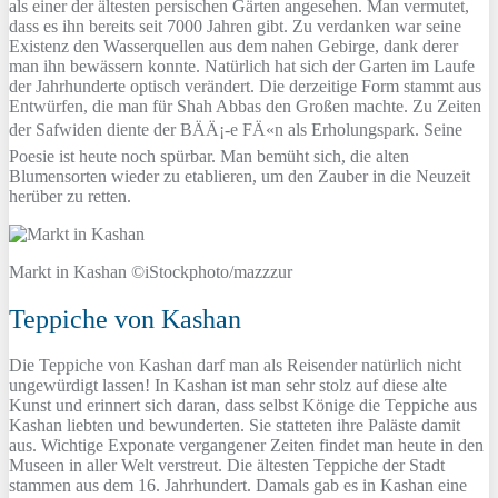
als einer der ältesten persischen Gärten angesehen. Man vermutet,
dass es ihn bereits seit 7000 Jahren gibt. Zu verdanken war seine
Existenz den Wasserquellen aus dem nahen Gebirge, dank derer
man ihn bewässern konnte. Natürlich hat sich der Garten im Laufe
der Jahrhunderte optisch verändert. Die derzeitige Form stammt aus
Entwürfen, die man für Shah Abbas den Großen machte. Zu Zeiten
der Safwiden diente der BÄÄ¡-e FÄ«n als Erholungspark. Seine
Poesie ist heute noch spürbar. Man bemüht sich, die alten
Blumensorten wieder zu etablieren, um den Zauber in die Neuzeit
herüber zu retten.
Markt in Kashan ©iStockphoto/mazzzur
Teppiche von Kashan
Die Teppiche von Kashan darf man als Reisender natürlich nicht
ungewürdigt lassen! In Kashan ist man sehr stolz auf diese alte
Kunst und erinnert sich daran, dass selbst Könige die Teppiche aus
Kashan liebten und bewunderten. Sie statteten ihre Paläste damit
aus. Wichtige Exponate vergangener Zeiten findet man heute in den
Museen in aller Welt verstreut. Die ältesten Teppiche der Stadt
stammen aus dem 16. Jahrhundert. Damals gab es in Kashan eine