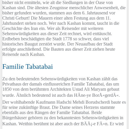
bisher nicht ermitteln, wie alt die Siedlungen in der Oase von
Kashan sind. Die ältesten Zeugnisse menschlicher Anwesenheit, die
bisher gefunden wurden, stammen aus dem 6. Jahrtausend vor
Christi Geburt! Die Mauern einer alten Festung aus dem 11.
Jahrhundert stehen noch. Wer nach Kashan kommt, taucht in die
Geschichte des Iran ein. Wer als Reisender mit weiteren
Sehenswürdigkeiten aus dieser Zeit rechnet, wird enttäuscht.
Erdbeben beschädigten die Stadt 1778 so schwer, dass viel
historisches Baugut zerstört wurde. Der Neuaufbau der Stadt
erfolgte anschließend. Die Bauten aus dieser Zeit ziehen heute
Reisende nach Kashan.
Familie Tabatabai
Zu den bedeutenden Sehenswürdigkeiten von Kashan zählt das
Privathaus der damals einflussreichen Familie Tabatabai, das um
1850 von dem berühmten Architekten Ustad Ali Maryam gebaut
wurde. Ähnlich bedeutend ist auch das HÄne-ye BorÅ«gerdÄ«.
Der wohlhabende Kaufmann Hadschi Mehdi Borudscherdi baute es
für seine zukünftige Braut. Die Dame seines Herzens stammte
ebenfalls aus den Rängen der Familie Tabatabai. Beide
Bürgerhäuser gehören zu den bekanntesten Sehenswürdigkeiten in
Kashan. Weithin berühmt ist aber auch der BÄÄ¡-e FÄ«n. Er wird