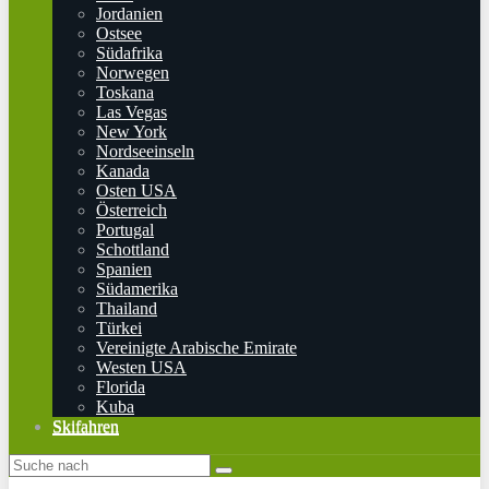
Jordanien
Ostsee
Südafrika
Norwegen
Toskana
Las Vegas
New York
Nordseeinseln
Kanada
Osten USA
Österreich
Portugal
Schottland
Spanien
Südamerika
Thailand
Türkei
Vereinigte Arabische Emirate
Westen USA
Florida
Kuba
Skifahren