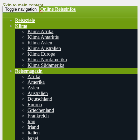
Skip to main content
Online Reiseinfos
Toggle navigation
Reiseziele
Klima
Klima Afrika
Klima Antarktis
Klima Asien
Klima Australien
Klima Europa
Klima Nordamerika
Klima Südamerika
Reisemagazin
Afrika
Amerika
Asien
Australien
Deutschland
Europa
Griechenland
Frankreich
Iran
Irland
Italien
Israel