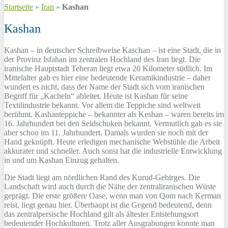
Startseite
»
Iran
»
Kashan
Kashan
Kashan – in deutscher Schreibweise Kaschan – ist eine Stadt, die in
der Provinz Isfahan im zentralen Hochland des Iran liegt. Die
iranische Hauptstadt Teheran liegt etwa 20 Kilometer südlich. Im
Mittelalter gab es hier eine bedeutende Keramikindustrie – daher
wundert es nicht, dass der Name der Stadt sich vom iranischen
Begriff für „Kacheln“ ableitet. Heute ist Kashan für seine
Textilindustrie bekannt. Vor allem die Teppiche sind weltweit
berühmt. Kashanteppiche – bekannter als Keshan – waren bereits im
16. Jahrhundert bei den Seldschuken bekannt. Vermutlich gab es sie
aber schon im 11. Jahrhundert. Damals wurden sie noch mit der
Hand geknüpft. Heute erledigen mechanische Webstühle die Arbeit
akkurater und schneller. Auch sonst hat die industrielle Entwicklung
in und um Kashan Einzug gehalten.
Die Stadt liegt am nördlichen Rand des Kurud-Gebirges. Die
Landschaft wird auch durch die Nähe der zentraliranischen Wüste
geprägt. Die erste größere Oase, wenn man von Qom nach Kerman
reist, liegt genau hier. Überhaupt ist die Gegend bedeutend, denn
das zentralpersische Hochland gilt als ältester Entstehungsort
bedeutender Hochkulturen. Trotz aller Ausgrabungen konnte man