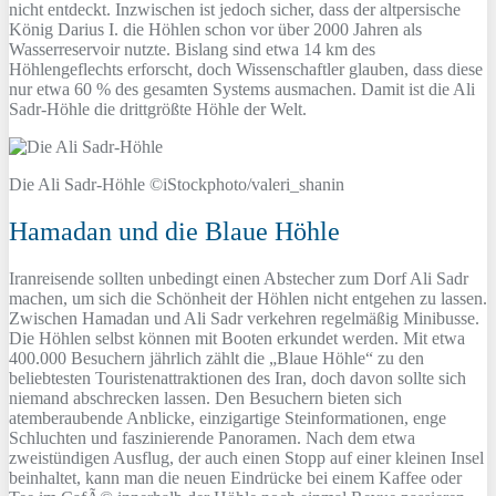
nicht entdeckt. Inzwischen ist jedoch sicher, dass der altpersische
König Darius I. die Höhlen schon vor über 2000 Jahren als
Wasserreservoir nutzte. Bislang sind etwa 14 km des
Höhlengeflechts erforscht, doch Wissenschaftler glauben, dass diese
nur etwa 60 % des gesamten Systems ausmachen. Damit ist die Ali
Sadr-Höhle die drittgrößte Höhle der Welt.
Die Ali Sadr-Höhle ©iStockphoto/valeri_shanin
Hamadan und die Blaue Höhle
Iranreisende sollten unbedingt einen Abstecher zum Dorf Ali Sadr
machen, um sich die Schönheit der Höhlen nicht entgehen zu lassen.
Zwischen Hamadan und Ali Sadr verkehren regelmäßig Minibusse.
Die Höhlen selbst können mit Booten erkundet werden. Mit etwa
400.000 Besuchern jährlich zählt die „Blaue Höhle“ zu den
beliebtesten Touristenattraktionen des Iran, doch davon sollte sich
niemand abschrecken lassen. Den Besuchern bieten sich
atemberaubende Anblicke, einzigartige Steinformationen, enge
Schluchten und faszinierende Panoramen. Nach dem etwa
zweistündigen Ausflug, der auch einen Stopp auf einer kleinen Insel
beinhaltet, kann man die neuen Eindrücke bei einem Kaffee oder