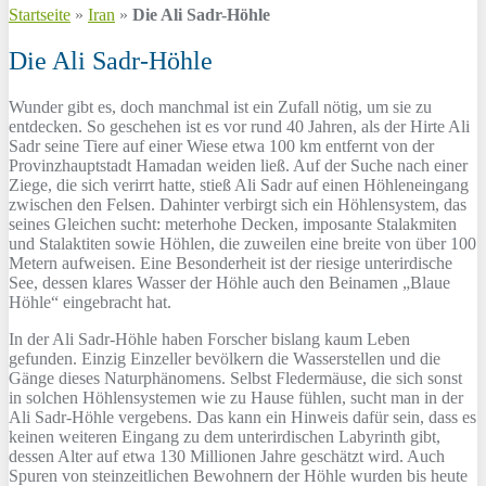
Startseite
»
Iran
»
Die Ali Sadr-Höhle
Die Ali Sadr-Höhle
Wunder gibt es, doch manchmal ist ein Zufall nötig, um sie zu
entdecken. So geschehen ist es vor rund 40 Jahren, als der Hirte Ali
Sadr seine Tiere auf einer Wiese etwa 100 km entfernt von der
Provinzhauptstadt Hamadan weiden ließ. Auf der Suche nach einer
Ziege, die sich verirrt hatte, stieß Ali Sadr auf einen Höhleneingang
zwischen den Felsen. Dahinter verbirgt sich ein Höhlensystem, das
seines Gleichen sucht: meterhohe Decken, imposante Stalakmiten
und Stalaktiten sowie Höhlen, die zuweilen eine breite von über 100
Metern aufweisen. Eine Besonderheit ist der riesige unterirdische
See, dessen klares Wasser der Höhle auch den Beinamen „Blaue
Höhle“ eingebracht hat.
In der Ali Sadr-Höhle haben Forscher bislang kaum Leben
gefunden. Einzig Einzeller bevölkern die Wasserstellen und die
Gänge dieses Naturphänomens. Selbst Fledermäuse, die sich sonst
in solchen Höhlensystemen wie zu Hause fühlen, sucht man in der
Ali Sadr-Höhle vergebens. Das kann ein Hinweis dafür sein, dass es
keinen weiteren Eingang zu dem unterirdischen Labyrinth gibt,
dessen Alter auf etwa 130 Millionen Jahre geschätzt wird. Auch
Spuren von steinzeitlichen Bewohnern der Höhle wurden bis heute