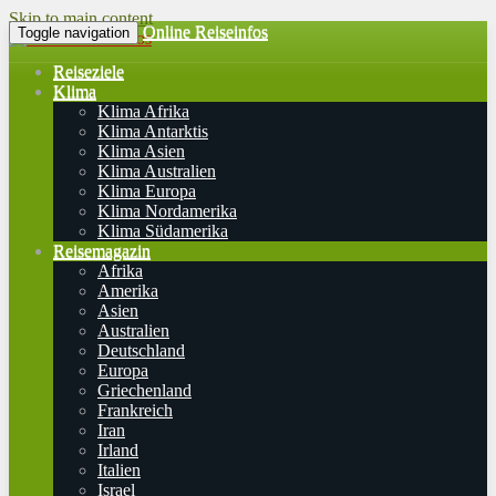
Skip to main content
Online Reiseinfos
Toggle navigation
Reiseziele
Klima
Klima Afrika
Klima Antarktis
Klima Asien
Klima Australien
Klima Europa
Klima Nordamerika
Klima Südamerika
Reisemagazin
Afrika
Amerika
Asien
Australien
Deutschland
Europa
Griechenland
Frankreich
Iran
Irland
Italien
Israel