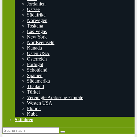
Jordanien
Ostsee
Südafrika
Norwegen
Toskana
Las Vegas
New York
Nordseeinseln
Kanada
Osten USA
Österreich
Portugal
Schottland
Spanien
Südamerika
Thailand
Türkei
Vereinigte Arabische Emirate
Westen USA
Florida
Kuba
Skifahren