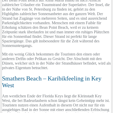
Der Bean Point Beach auf Anna Maria Island ist nach Ansicht
zahlreicher Urlauber ein Traumstrand der Superlative. Der Insel, die
in der Nähe von St. Petersburg zu finden ist, gehört zu den
Highlights zahlreicher Sonnenanbeter aus der ganzen Welt. Der
Strand hat Zugänge von mehreren Seiten, und es sind ausreichend
Parkmöglichkeiten vorhanden. Menschen mit einem Faible für
Erholung schätzen den Bean Point Beach, weil er zu keinem
Zeitpunkt stark überlaufen ist und man immer ein ruhiges Plätzchen
für ein Sonnenbad findet. Dieser Strand ist perfekt für lange
Spaziergänge. Das gilt insbesondere für die Zeit während des
Sonnenuntergangs.
Mit ein wenig Glück bekommen die Touristen den einen oder
anderen Delfin oder Pelikan zu Gesicht. Der Abschnitt mit den
Dünen, welcher sich in der Nähe der Strandhäuser befindet, wird als
privates Eigentum betrachtet.
Smathers Beach – Karibikfeeling in Key
West
Am westlichen Ende der Florida Keys liegt die Kleinstadt Key
West, die bei Badeurlaubern schon längst kein Geheimtipp mehr ist.
Touristen nutzen einen Aufenthalt in diesem Ort nicht nur für ein
ausgiebiges Bad in der Sonne mit einer anschließenden Erfrischung