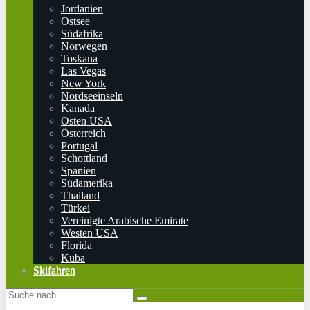
Jordanien
Ostsee
Südafrika
Norwegen
Toskana
Las Vegas
New York
Nordseeinseln
Kanada
Osten USA
Österreich
Portugal
Schottland
Spanien
Südamerika
Thailand
Türkei
Vereinigte Arabische Emirate
Westen USA
Florida
Kuba
Skifahren