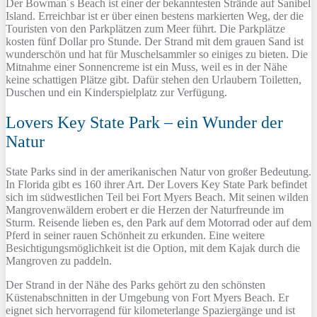
Der Bowman´s Beach ist einer der bekanntesten Strände auf Sanibel
Island. Erreichbar ist er über einen bestens markierten Weg, der die
Touristen von den Parkplätzen zum Meer führt. Die Parkplätze
kosten fünf Dollar pro Stunde. Der Strand mit dem grauen Sand ist
wunderschön und hat für Muschelsammler so einiges zu bieten. Die
Mitnahme einer Sonnencreme ist ein Muss, weil es in der Nähe
keine schattigen Plätze gibt. Dafür stehen den Urlaubern Toiletten,
Duschen und ein Kinderspielplatz zur Verfügung.
Lovers Key State Park – ein Wunder der
Natur
State Parks sind in der amerikanischen Natur von großer Bedeutung.
In Florida gibt es 160 ihrer Art. Der Lovers Key State Park befindet
sich im südwestlichen Teil bei Fort Myers Beach. Mit seinen wilden
Mangrovenwäldern erobert er die Herzen der Naturfreunde im
Sturm. Reisende lieben es, den Park auf dem Motorrad oder auf dem
Pferd in seiner rauen Schönheit zu erkunden. Eine weitere
Besichtigungsmöglichkeit ist die Option, mit dem Kajak durch die
Mangroven zu paddeln.
Der Strand in der Nähe des Parks gehört zu den schönsten
Küstenabschnitten in der Umgebung von Fort Myers Beach. Er
eignet sich hervorragend für kilometerlange Spaziergänge und ist