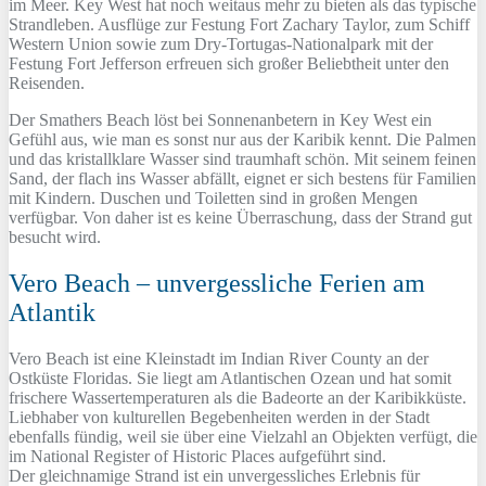
im Meer. Key West hat noch weitaus mehr zu bieten als das typische
Strandleben. Ausflüge zur Festung Fort Zachary Taylor, zum Schiff
Western Union sowie zum Dry-Tortugas-Nationalpark mit der
Festung Fort Jefferson erfreuen sich großer Beliebtheit unter den
Reisenden.
Der Smathers Beach löst bei Sonnenanbetern in Key West ein
Gefühl aus, wie man es sonst nur aus der Karibik kennt. Die Palmen
und das kristallklare Wasser sind traumhaft schön. Mit seinem feinen
Sand, der flach ins Wasser abfällt, eignet er sich bestens für Familien
mit Kindern. Duschen und Toiletten sind in großen Mengen
verfügbar. Von daher ist es keine Überraschung, dass der Strand gut
besucht wird.
Vero Beach – unvergessliche Ferien am
Atlantik
Vero Beach ist eine Kleinstadt im Indian River County an der
Ostküste Floridas. Sie liegt am Atlantischen Ozean und hat somit
frischere Wassertemperaturen als die Badeorte an der Karibikküste.
Liebhaber von kulturellen Begebenheiten werden in der Stadt
ebenfalls fündig, weil sie über eine Vielzahl an Objekten verfügt, die
im National Register of Historic Places aufgeführt sind.
Der gleichnamige Strand ist ein unvergessliches Erlebnis für