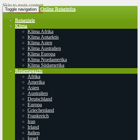
Skip to main content
Online Reiseinfos
Toggle navigation
Reiseziele
Klima
Klima Afrika
Klima Antarktis
Klima Asien
Klima Australien
Klima Europa
Klima Nordamerika
Klima Südamerika
Reisemagazin
Afrika
Amerika
Asien
Australien
Deutschland
Europa
Griechenland
Frankreich
Iran
Irland
Italien
Israel