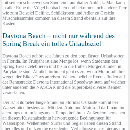
mit seinem schneeweißen Sand ein traumhafter Anblick. Man kann
in aller Ruhe die Vögel beobachten und bekommt auch andere Tiere
wie zum Beispiel Delfine, Schildkröten und Adler zu Gesicht.
Muschelsammler kommen an diesem Strand ebenfalls auf ihre
Kosten.
Daytona Beach – nicht nur während des
Spring Break ein tolles Urlaubsziel
Daytona Beach gehört seit Jahren zu den populärsten Urlaubsorten
in Florida. Im Frühjahr ist eine Menge los, wenn Studenten den
Spring Break zelebrieren und bis in die frühen Morgenstunden in
Partylaune sind. Ähnlich turbulent geht es zu, wenn Motorradfahrer
wegen der Biker-Days anreisen. Weitere beliebte Events finden auf
der Rennstrecke Daytona International Speedway statt, auf welcher
unter anderem die NASCAR und die Superbikes diverse Rennen
veranstalten.
Der 37 Kilometer lange Strand an Floridas Ostküste kommt bei
Wasserratten bestens an. Mit dem Auto und Motorrad darf man ihn
allerdings nur im langsamen Tempo befahren. Außerdem herrschen
an diesem Küstenabschnitt hervorragende Bedingungen für
Wassersport. Wellenreiter, Surfer und Segler lieben diesen Strand
über alles und nutzen die exzellenten Verhältnisse nur zu gerne, um