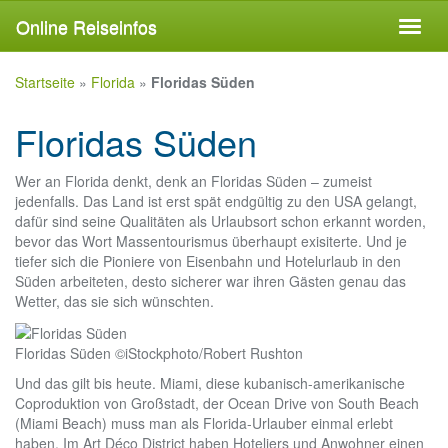
Skip
Online Reiseinfos
Toggl
to
naviga
main
content
Startseite
»
Florida
»
Floridas Süden
Floridas Süden
Wer an Florida denkt, denk an Floridas Süden – zumeist
jedenfalls. Das Land ist erst spät endgültig zu den USA gelangt,
dafür sind seine Qualitäten als Urlaubsort schon erkannt worden,
bevor das Wort Massentourismus überhaupt exisiterte. Und je
tiefer sich die Pioniere von Eisenbahn und Hotelurlaub in den
Süden arbeiteten, desto sicherer war ihren Gästen genau das
Wetter, das sie sich wünschten.
Floridas Süden ©iStockphoto/Robert Rushton
Und das gilt bis heute. Miami, diese kubanisch-amerikanische
Coproduktion von Großstadt, der Ocean Drive von South Beach
(Miami Beach) muss man als Florida-Urlauber einmal erlebt
haben. Im Art Déco District haben Hoteliers und Anwohner einen