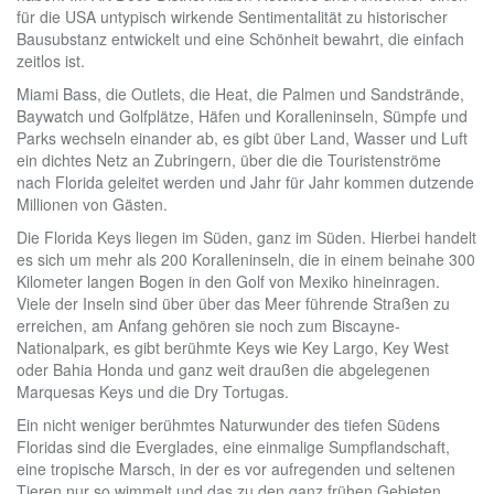
für die USA untypisch wirkende Sentimentalität zu historischer
Bausubstanz entwickelt und eine Schönheit bewahrt, die einfach
zeitlos ist.
Miami Bass, die Outlets, die Heat, die Palmen und Sandstrände,
Baywatch und Golfplätze, Häfen und Koralleninseln, Sümpfe und
Parks wechseln einander ab, es gibt über Land, Wasser und Luft
ein dichtes Netz an Zubringern, über die die Touristenströme
nach Florida geleitet werden und Jahr für Jahr kommen dutzende
Millionen von Gästen.
Die Florida Keys liegen im Süden, ganz im Süden. Hierbei handelt
es sich um mehr als 200 Koralleninseln, die in einem beinahe 300
Kilometer langen Bogen in den Golf von Mexiko hineinragen.
Viele der Inseln sind über über das Meer führende Straßen zu
erreichen, am Anfang gehören sie noch zum Biscayne-
Nationalpark, es gibt berühmte Keys wie Key Largo, Key West
oder Bahia Honda und ganz weit draußen die abgelegenen
Marquesas Keys und die Dry Tortugas.
Ein nicht weniger berühmtes Naturwunder des tiefen Südens
Floridas sind die Everglades, eine einmalige Sumpflandschaft,
eine tropische Marsch, in der es vor aufregenden und seltenen
Tieren nur so wimmelt und das zu den ganz frühen Gebieten