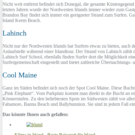
Nicht weit entfernt befindet sich Donegal, die gesamte Küstengegend
letzten Jahren wurde der Nordwesten Irlands immer wieder zum Gast
Brandon Bay findet sich immer ein geeigneter Strand zum Surfen. Gan
Island Keem Beach.
Lahinch
Nicht nur der Nordwesten Irlands hat Surfern etwas zu bieten, auch de
Anlaufstelle während einer Irlandtour. Der Strand von Lahinch zählt 
Lahinch Surf School, ebenfalls finden Surfer dort die Möglichkeit ei
Surfergemeinschaft eingestellt und bietet zahlreiche Übernachtungs-
Cool Maine
Ganz im Süden befindet sich noch der Spot Cool Maine. Diese Bucht l
„Pink Elephant“. Vom Parkplatz kommt man direkt in die Bucht an eine
Könnerstufen. Zu den beliebtesten Spots im Südwesten zählt vor allem
Fahamore, Banna Beach und Ballybunnion. Sie sind in jedem Fall ein
Das könnte Ihnen auch gefallen:
Klima in Irland - Beste Reisezeit für Irland