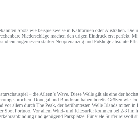
ekannten Spots wie beispielsweise in Kalifornien oder Australien. Die 
erechenbare Niederschläge machen den urigen Eindruck erst perfekt. M
 sind ein angemessen starker Neoprenanzug und Füßlinge absolute Pflic
aturschauspiel – die Aileen´s Wave. Diese Welle gilt als eine der höch
t herumgesprochen. Donegal und Bundoran haben bereits Größen wie Joe
 vor allem durch The Peak, der berühmtesten Welle Irlands mitten in B
 der Spot Portnoo. Vor allem Wind- und Kitesurfer kommen bei 2-3 hm h
rkehrsanbindung und genügend Parkplätze. Für viele Surfer reizvoll si