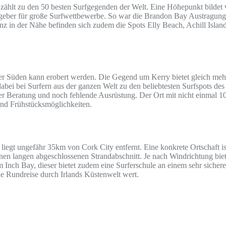
 zählt zu den 50 besten Surfgegenden der Welt. Eine Höhepunkt bildet 
geber für große Surfwettbewerbe. So war die Brandon Bay Austragungs
z in der Nähe befinden sich zudem die Spots Elly Beach, Achill Island
r Süden kann erobert werden. Die Gegend um Kerry bietet gleich mehrere
dabei bei Surfern aus der ganzen Welt zu den beliebtesten Surfspots de
ner Beratung und noch fehlende Ausrüstung. Der Ort mit nicht einmal 1
 und Frühstücksmöglichkeiten.
iegt ungefähr 35km von Cork City entfernt. Eine konkrete Ortschaft is
n langen abgeschlossenen Strandabschnitt. Je nach Windrichtung bietet
 Inch Bay, dieser bietet zudem eine Surferschule an einem sehr sichere
e Rundreise durch Irlands Küstenwelt wert.