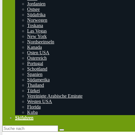
Jordanien
Ostsee
Südafrika
Norwegen
Toskana
Las Vegas
New York
Nordseeinseln
Kanada
Osten USA
Österreich
Portugal
Schottland
Spanien
Südamerika
Thailand
Türkei
Vereinigte Arabische Emirate
Westen USA
Florida
Kuba
Skifahren