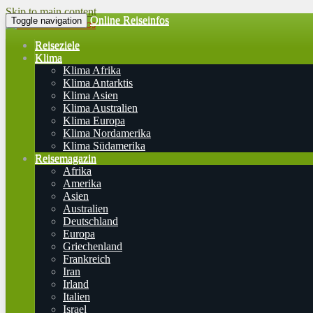
Skip to main content
Online Reiseinfos
Toggle navigation
Reiseziele
Klima
Klima Afrika
Klima Antarktis
Klima Asien
Klima Australien
Klima Europa
Klima Nordamerika
Klima Südamerika
Reisemagazin
Afrika
Amerika
Asien
Australien
Deutschland
Europa
Griechenland
Frankreich
Iran
Irland
Italien
Israel