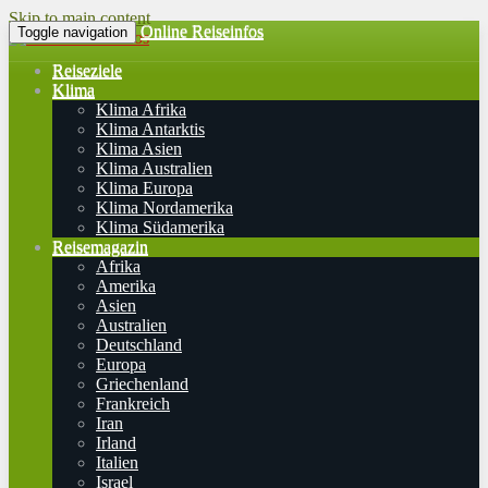
Skip to main content
Online Reiseinfos
Toggle navigation
Reiseziele
Klima
Klima Afrika
Klima Antarktis
Klima Asien
Klima Australien
Klima Europa
Klima Nordamerika
Klima Südamerika
Reisemagazin
Afrika
Amerika
Asien
Australien
Deutschland
Europa
Griechenland
Frankreich
Iran
Irland
Italien
Israel