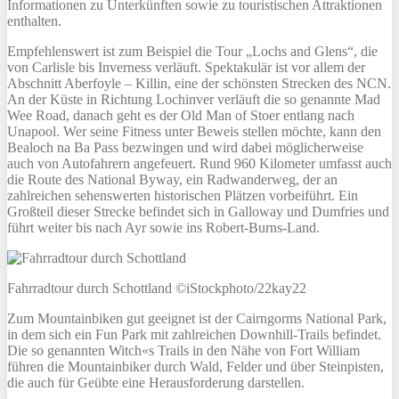
Informationen zu Unterkünften sowie zu touristischen Attraktionen
enthalten.
Empfehlenswert ist zum Beispiel die Tour „Lochs and Glens“, die
von Carlisle bis Inverness verläuft. Spektakulär ist vor allem der
Abschnitt Aberfoyle – Killin, eine der schönsten Strecken des NCN.
An der Küste in Richtung Lochinver verläuft die so genannte Mad
Wee Road, danach geht es der Old Man of Stoer entlang nach
Unapool. Wer seine Fitness unter Beweis stellen möchte, kann den
Bealoch na Ba Pass bezwingen und wird dabei möglicherweise
auch von Autofahrern angefeuert. Rund 960 Kilometer umfasst auch
die Route des National Byway, ein Radwanderweg, der an
zahlreichen sehenswerten historischen Plätzen vorbeiführt. Ein
Großteil dieser Strecke befindet sich in Galloway und Dumfries und
führt weiter bis nach Ayr sowie ins Robert-Burns-Land.
Fahrradtour durch Schottland ©iStockphoto/22kay22
Zum Mountainbiken gut geeignet ist der Cairngorms National Park,
in dem sich ein Fun Park mit zahlreichen Downhill-Trails befindet.
Die so genannten Witch«s Trails in den Nähe von Fort William
führen die Mountainbiker durch Wald, Felder und über Steinpisten,
die auch für Geübte eine Herausforderung darstellen.