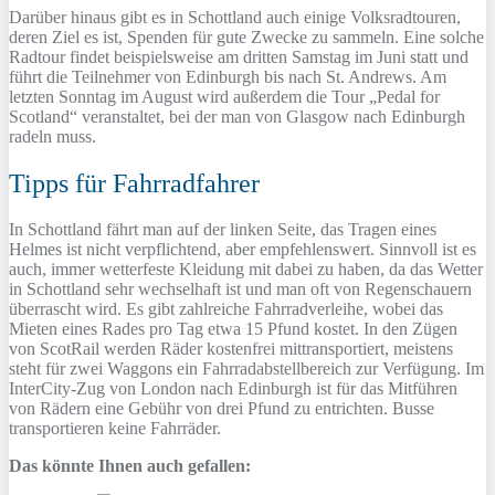
Darüber hinaus gibt es in Schottland auch einige Volksradtouren,
deren Ziel es ist, Spenden für gute Zwecke zu sammeln. Eine solche
Radtour findet beispielsweise am dritten Samstag im Juni statt und
führt die Teilnehmer von Edinburgh bis nach St. Andrews. Am
letzten Sonntag im August wird außerdem die Tour „Pedal for
Scotland“ veranstaltet, bei der man von Glasgow nach Edinburgh
radeln muss.
Tipps für Fahrradfahrer
In Schottland fährt man auf der linken Seite, das Tragen eines
Helmes ist nicht verpflichtend, aber empfehlenswert. Sinnvoll ist es
auch, immer wetterfeste Kleidung mit dabei zu haben, da das Wetter
in Schottland sehr wechselhaft ist und man oft von Regenschauern
überrascht wird. Es gibt zahlreiche Fahrradverleihe, wobei das
Mieten eines Rades pro Tag etwa 15 Pfund kostet. In den Zügen
von ScotRail werden Räder kostenfrei mittransportiert, meistens
steht für zwei Waggons ein Fahrradabstellbereich zur Verfügung. Im
InterCity-Zug von London nach Edinburgh ist für das Mitführen
von Rädern eine Gebühr von drei Pfund zu entrichten. Busse
transportieren keine Fahrräder.
Das könnte Ihnen auch gefallen: