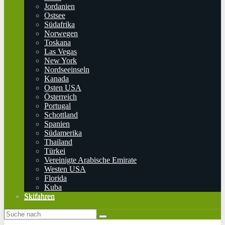
Jordanien
Ostsee
Südafrika
Norwegen
Toskana
Las Vegas
New York
Nordseeinseln
Kanada
Osten USA
Österreich
Portugal
Schottland
Spanien
Südamerika
Thailand
Türkei
Vereinigte Arabische Emirate
Westen USA
Florida
Kuba
Skifahren