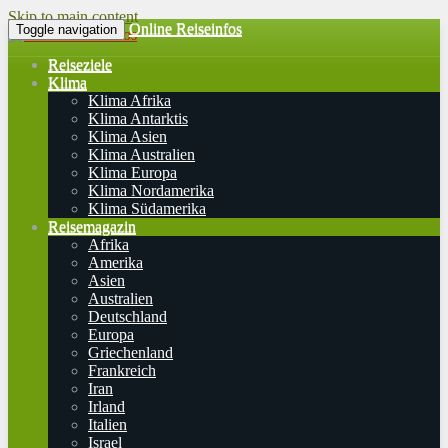
Skip to main content
Online Reiseinfos
Toggle navigation
Reiseziele
Klima
Klima Afrika
Klima Antarktis
Klima Asien
Klima Australien
Klima Europa
Klima Nordamerika
Klima Südamerika
Reisemagazin
Afrika
Amerika
Asien
Australien
Deutschland
Europa
Griechenland
Frankreich
Iran
Irland
Italien
Israel