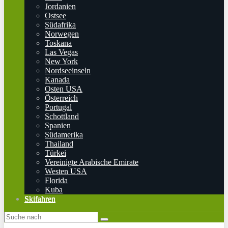
Jordanien
Ostsee
Südafrika
Norwegen
Toskana
Las Vegas
New York
Nordseeinseln
Kanada
Osten USA
Österreich
Portugal
Schottland
Spanien
Südamerika
Thailand
Türkei
Vereinigte Arabische Emirate
Westen USA
Florida
Kuba
Skifahren