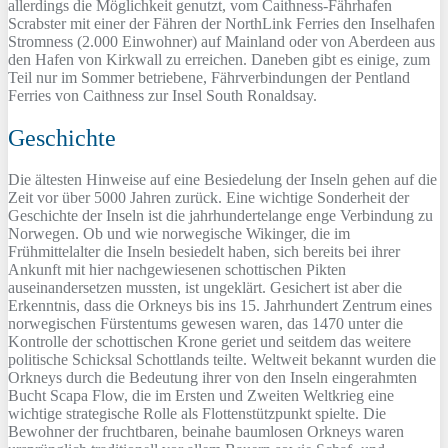
allerdings die Möglichkeit genutzt, vom Caithness-Fährhafen
Scrabster mit einer der Fähren der NorthLink Ferries den Inselhafen
Stromness (2.000 Einwohner) auf Mainland oder von Aberdeen aus
den Hafen von Kirkwall zu erreichen. Daneben gibt es einige, zum
Teil nur im Sommer betriebene, Fährverbindungen der Pentland
Ferries von Caithness zur Insel South Ronaldsay.
Geschichte
Die ältesten Hinweise auf eine Besiedelung der Inseln gehen auf die
Zeit vor über 5000 Jahren zurück. Eine wichtige Sonderheit der
Geschichte der Inseln ist die jahrhundertelange enge Verbindung zu
Norwegen. Ob und wie norwegische Wikinger, die im
Frühmittelalter die Inseln besiedelt haben, sich bereits bei ihrer
Ankunft mit hier nachgewiesenen schottischen Pikten
auseinandersetzen mussten, ist ungeklärt. Gesichert ist aber die
Erkenntnis, dass die Orkneys bis ins 15. Jahrhundert Zentrum eines
norwegischen Fürstentums gewesen waren, das 1470 unter die
Kontrolle der schottischen Krone geriet und seitdem das weitere
politische Schicksal Schottlands teilte. Weltweit bekannt wurden die
Orkneys durch die Bedeutung ihrer von den Inseln eingerahmten
Bucht Scapa Flow, die im Ersten und Zweiten Weltkrieg eine
wichtige strategische Rolle als Flottenstützpunkt spielte. Die
Bewohner der fruchtbaren, beinahe baumlosen Orkneys waren