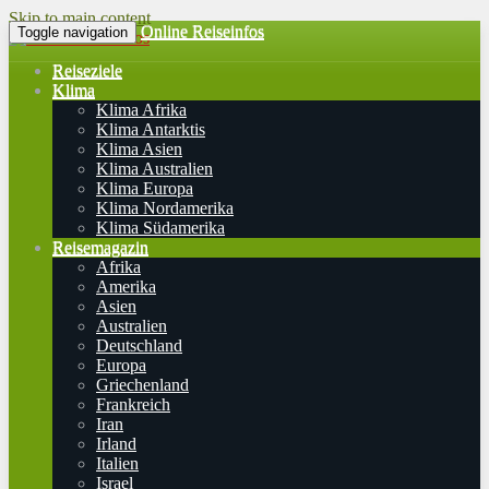
Skip to main content
Online Reiseinfos
Toggle navigation
Reiseziele
Klima
Klima Afrika
Klima Antarktis
Klima Asien
Klima Australien
Klima Europa
Klima Nordamerika
Klima Südamerika
Reisemagazin
Afrika
Amerika
Asien
Australien
Deutschland
Europa
Griechenland
Frankreich
Iran
Irland
Italien
Israel