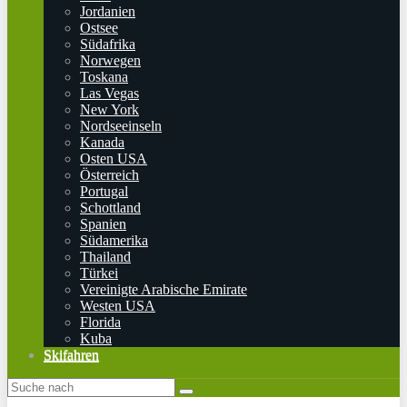
Jordanien
Ostsee
Südafrika
Norwegen
Toskana
Las Vegas
New York
Nordseeinseln
Kanada
Osten USA
Österreich
Portugal
Schottland
Spanien
Südamerika
Thailand
Türkei
Vereinigte Arabische Emirate
Westen USA
Florida
Kuba
Skifahren