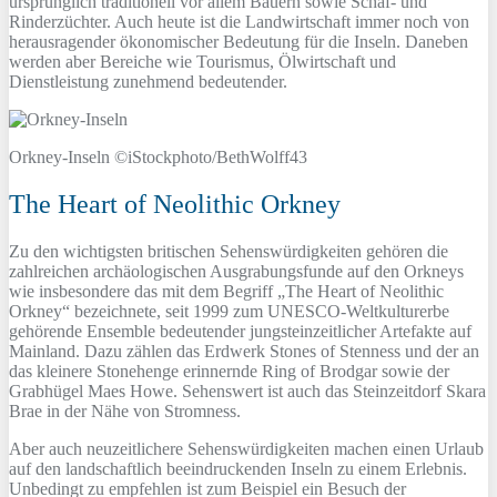
ursprünglich traditionell vor allem Bauern sowie Schaf- und
Rinderzüchter. Auch heute ist die Landwirtschaft immer noch von
herausragender ökonomischer Bedeutung für die Inseln. Daneben
werden aber Bereiche wie Tourismus, Ölwirtschaft und
Dienstleistung zunehmend bedeutender.
Orkney-Inseln ©iStockphoto/BethWolff43
The Heart of Neolithic Orkney
Zu den wichtigsten britischen Sehenswürdigkeiten gehören die
zahlreichen archäologischen Ausgrabungsfunde auf den Orkneys
wie insbesondere das mit dem Begriff „The Heart of Neolithic
Orkney“ bezeichnete, seit 1999 zum UNESCO-Weltkulturerbe
gehörende Ensemble bedeutender jungsteinzeitlicher Artefakte auf
Mainland. Dazu zählen das Erdwerk Stones of Stenness und der an
das kleinere Stonehenge erinnernde Ring of Brodgar sowie der
Grabhügel Maes Howe. Sehenswert ist auch das Steinzeitdorf Skara
Brae in der Nähe von Stromness.
Aber auch neuzeitlichere Sehenswürdigkeiten machen einen Urlaub
auf den landschaftlich beeindruckenden Inseln zu einem Erlebnis.
Unbedingt zu empfehlen ist zum Beispiel ein Besuch der