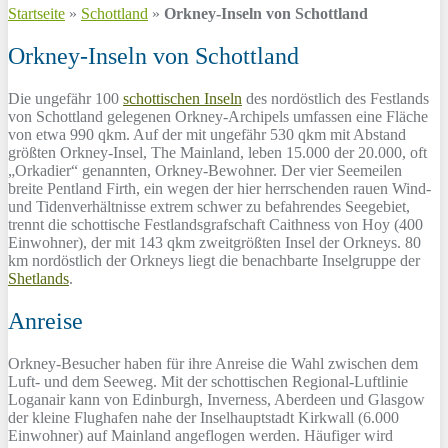
Startseite
»
Schottland
»
Orkney-Inseln von Schottland
Orkney-Inseln von Schottland
Die ungefähr 100
schottischen Inseln
des nordöstlich des Festlands
von Schottland gelegenen Orkney-Archipels umfassen eine Fläche
von etwa 990 qkm. Auf der mit ungefähr 530 qkm mit Abstand
größten Orkney-Insel, The Mainland, leben 15.000 der 20.000, oft
„Orkadier“ genannten, Orkney-Bewohner. Der vier Seemeilen
breite Pentland Firth, ein wegen der hier herrschenden rauen Wind-
und Tidenverhältnisse extrem schwer zu befahrendes Seegebiet,
trennt die schottische Festlandsgrafschaft Caithness von Hoy (400
Einwohner), der mit 143 qkm zweitgrößten Insel der Orkneys. 80
km nordöstlich der Orkneys liegt die benachbarte Inselgruppe der
Shetlands
.
Anreise
Orkney-Besucher haben für ihre Anreise die Wahl zwischen dem
Luft- und dem Seeweg. Mit der schottischen Regional-Luftlinie
Loganair kann von Edinburgh, Inverness, Aberdeen und Glasgow
der kleine Flughafen nahe der Inselhauptstadt Kirkwall (6.000
Einwohner) auf Mainland angeflogen werden. Häufiger wird