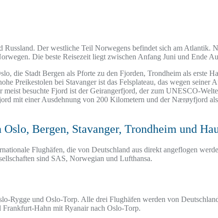
Russland. Der westliche Teil Norwegens befindet sich am Atlantik. Nor
Norwegen. Die beste Reisezeit liegt zwischen Anfang Juni und Ende Au
slo, die Stadt Bergen als Pforte zu den Fjorden, Trondheim als erste 
e Preikestolen bei Stavanger ist das Felsplateau, das wegen seiner Au
 meist besuchte Fjord ist der Geirangerfjord, der zum UNESCO-Welterb
fjord mit einer Ausdehnung von 200 Kilometern und der Nærøyfjord a
 Oslo, Bergen, Stavanger, Trondheim und Ha
ernationale Flughäfen, die von Deutschland aus direkt angeflogen wer
sellschaften sind SAS, Norwegian und Lufthansa.
 Oslo-Rygge und Oslo-Torp. Alle drei Flughäfen werden von Deutschla
Frankfurt-Hahn mit Ryanair nach Oslo-Torp.