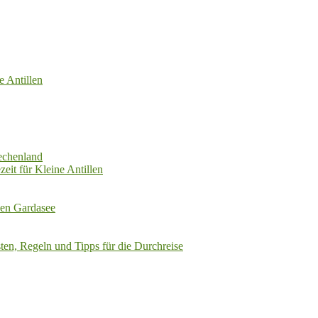
e Antillen
echenland
zeit für Kleine Antillen
den Gardasee
ten, Regeln und Tipps für die Durchreise