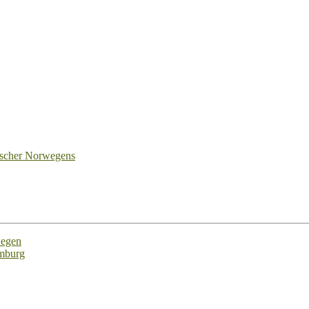
tscher Norwegens
wegen
emburg