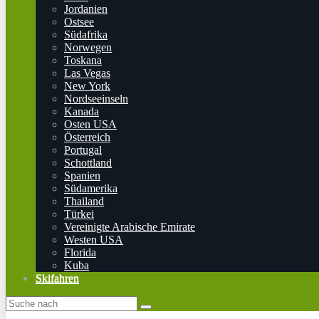
Jordanien
Ostsee
Südafrika
Norwegen
Toskana
Las Vegas
New York
Nordseeinseln
Kanada
Osten USA
Österreich
Portugal
Schottland
Spanien
Südamerika
Thailand
Türkei
Vereinigte Arabische Emirate
Westen USA
Florida
Kuba
Skifahren