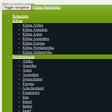
Skip to main content
Online Reiseinfos
Toggle navigation
Reiseziele
Klima
Klima Afrika
Klima Antarktis
Klima Asien
Klima Australien
Klima Europa
Klima Nordamerika
Klima Südamerika
Reisemagazin
Afrika
Amerika
Asien
Australien
Deutschland
Europa
Griechenland
Frankreich
Iran
Irland
Italien
Israel