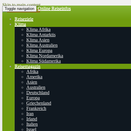
Skip to main content
Online Reiseinfos
Toggle navigation
Reiseziele
Klima
Klima Afrika
Klima Antarktis
Klima Asien
Klima Australien
Klima Europa
Klima Nordamerika
Klima Südamerika
Reisemagazin
Afrika
Amerika
Asien
Australien
Deutschland
Europa
Griechenland
Frankreich
Iran
Irland
Italien
Israel