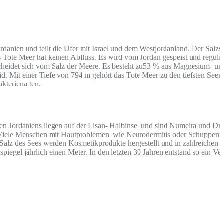
Jordanien und teilt die Ufer mit Israel und dem Westjordanland. Der Sal
 Tote Meer hat keinen Abfluss. Es wird vom Jordan gespeist und regul
cheidet sich vom Salz der Meere. Es besteht zu53 % aus Magnesium- u
d. Mit einer Tiefe von 794 m gehört das Tote Meer zu den tiefsten Se
kterienarten.
ren Jordaniens liegen auf der Lisan- Halbinsel und sind Numeira und Dr
 Viele Menschen mit Hautproblemen, wie Neurodermitis oder Schuppenf
alz des Sees werden Kosmetikprodukte hergestellt und in zahlreiche
spiegel jährlich einen Meter. In den letzten 30 Jahren entstand so ein V