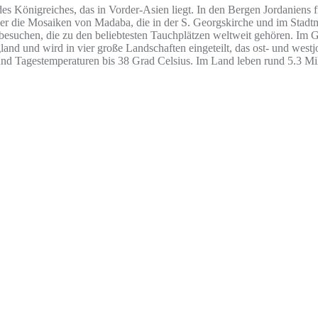
es Königreiches, das in Vorder-Asien liegt. In den Bergen Jordaniens fi
der die Mosaiken von Madaba, die in der S. Georgskirche und im Stad
chen, die zu den beliebtesten Tauchplätzen weltweit gehören. Im Golf 
rgland und wird in vier große Landschaften eingeteilt, das ost- und we
und Tagestemperaturen bis 38 Grad Celsius. Im Land leben rund 5.3 Mi