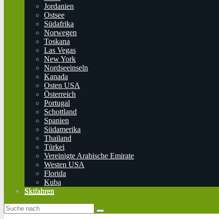
Jordanien
Ostsee
Südafrika
Norwegen
Toskana
Las Vegas
New York
Nordseeinseln
Kanada
Osten USA
Österreich
Portugal
Schottland
Spanien
Südamerika
Thailand
Türkei
Vereinigte Arabische Emirate
Westen USA
Florida
Kuba
Skifahren