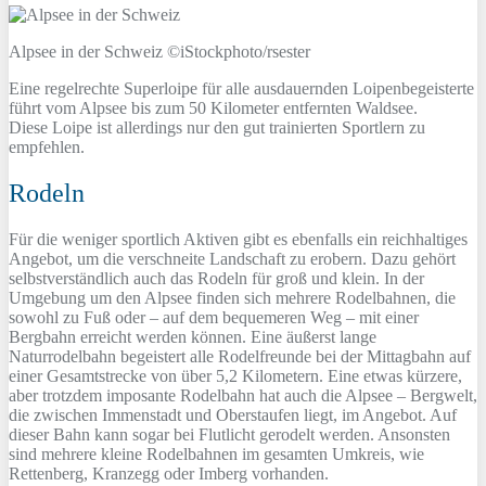
Alpsee in der Schweiz ©iStockphoto/rsester
Eine regelrechte Superloipe für alle ausdauernden Loipenbegeisterte
führt vom Alpsee bis zum 50 Kilometer entfernten Waldsee.
Diese Loipe ist allerdings nur den gut trainierten Sportlern zu
empfehlen.
Rodeln
Für die weniger sportlich Aktiven gibt es ebenfalls ein reichhaltiges
Angebot, um die verschneite Landschaft zu erobern. Dazu gehört
selbstverständlich auch das Rodeln für groß und klein. In der
Umgebung um den Alpsee finden sich mehrere Rodelbahnen, die
sowohl zu Fuß oder – auf dem bequemeren Weg – mit einer
Bergbahn erreicht werden können. Eine äußerst lange
Naturrodelbahn begeistert alle Rodelfreunde bei der Mittagbahn auf
einer Gesamtstrecke von über 5,2 Kilometern. Eine etwas kürzere,
aber trotzdem imposante Rodelbahn hat auch die Alpsee – Bergwelt,
die zwischen Immenstadt und Oberstaufen liegt, im Angebot. Auf
dieser Bahn kann sogar bei Flutlicht gerodelt werden. Ansonsten
sind mehrere kleine Rodelbahnen im gesamten Umkreis, wie
Rettenberg, Kranzegg oder Imberg vorhanden.