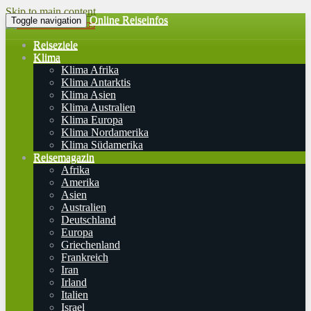
Skip to main content
Online Reiseinfos
Toggle navigation
Reiseziele
Klima
Klima Afrika
Klima Antarktis
Klima Asien
Klima Australien
Klima Europa
Klima Nordamerika
Klima Südamerika
Reisemagazin
Afrika
Amerika
Asien
Australien
Deutschland
Europa
Griechenland
Frankreich
Iran
Irland
Italien
Israel