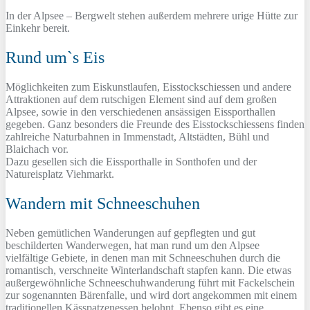
In der Alpsee – Bergwelt stehen außerdem mehrere urige Hütte zur
Einkehr bereit.
Rund um`s Eis
Möglichkeiten zum Eiskunstlaufen, Eisstockschiessen und andere
Attraktionen auf dem rutschigen Element sind auf dem großen
Alpsee, sowie in den verschiedenen ansässigen Eissporthallen
gegeben. Ganz besonders die Freunde des Eisstockschiessens finden
zahlreiche Naturbahnen in Immenstadt, Altstädten, Bühl und
Blaichach vor.
Dazu gesellen sich die Eissporthalle in Sonthofen und der
Natureisplatz Viehmarkt.
Wandern mit Schneeschuhen
Neben gemütlichen Wanderungen auf gepflegten und gut
beschilderten Wanderwegen, hat man rund um den Alpsee
vielfältige Gebiete, in denen man mit Schneeschuhen durch die
romantisch, verschneite Winterlandschaft stapfen kann. Die etwas
außergewöhnliche Schneeschuhwanderung führt mit Fackelschein
zur sogenannten Bärenfalle, und wird dort angekommen mit einem
traditionellen Kässpatzenessen belohnt. Ebenso gibt es eine