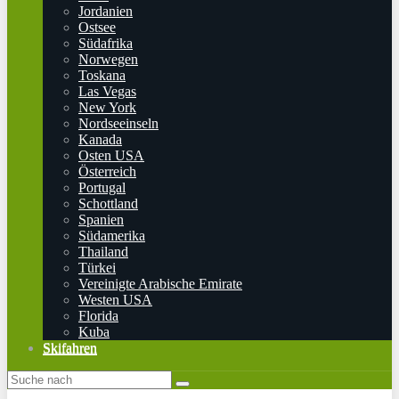
Jordanien
Ostsee
Südafrika
Norwegen
Toskana
Las Vegas
New York
Nordseeinseln
Kanada
Osten USA
Österreich
Portugal
Schottland
Spanien
Südamerika
Thailand
Türkei
Vereinigte Arabische Emirate
Westen USA
Florida
Kuba
Skifahren