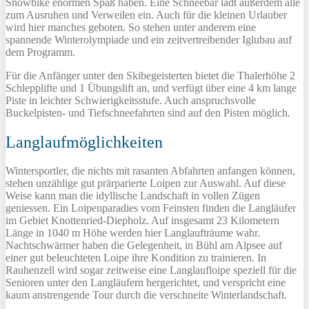
Snowbike enormen Spaß haben. Eine Schneebar lädt außerdem alle
zum Ausruhen und Verweilen ein. Auch für die kleinen Urlauber
wird hier manches geboten. So stehen unter anderem eine
spannende Winterolympiade und ein zeitvertreibender Iglubau auf
dem Programm.
Für die Anfänger unter den Skibegeisterten bietet die Thalerhöhe 2
Schlepplifte und 1 Übungslift an, und verfügt über eine 4 km lange
Piste in leichter Schwierigkeitsstufe. Auch anspruchsvolle
Buckelpisten- und Tiefschneefahrten sind auf den Pisten möglich.
Langlaufmöglichkeiten
Wintersportler, die nichts mit rasanten Abfahrten anfangen können,
stehen unzählige gut prärparierte Loipen zur Auswahl. Auf diese
Weise kann man die idyllische Landschaft in vollen Zügen
geniessen. Ein Loipenparadies vom Feinsten finden die Langläufer
im Gebiet Knottenried-Diepholz. Auf insgesamt 23 Kilometern
Länge in 1040 m Höhe werden hier Langlaufträume wahr.
Nachtschwärmer haben die Gelegenheit, in Bühl am Alpsee auf
einer gut beleuchteten Loipe ihre Kondition zu trainieren. In
Rauhenzell wird sogar zeitweise eine Langlaufloipe speziell für die
Senioren unter den Langläufern hergerichtet, und verspricht eine
kaum anstrengende Tour durch die verschneite Winterlandschaft.