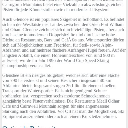
Cairngorm Mountains bietet eine Vielzahl an abwechslungsreichen
Pisten für jede Könnerstufe sowie ein modernes Liftsystem.
Auch Glencoe ist ein populäres Skigebiet in Schottland. Es befindet
sich an der Westküste des Landes zwischen den Orten Fort William
und Oban. Glencoe zeichnet sich durch vielfältige Pisten, aber auch
durch seine topmodernen Doppelsitzlifte und durch seine hohe
Dichte an Restaurants, Bars und CafÃ©s aus. Wintersportler dürfen
sich auf Möglichkeiten zum Freeriden, für Steil- sowie Alpin-
Abfahrten und auf mehrere flachere Anfänger-Hügel freuen. Auf der
längsten Abfahrt, die einen Höhenunterschied von rund 900 m
aufweist, wurde im Jahr 1996 der World Cup Speed Skiing
Championship veranstaltet.
Glenshee ist ein riesiges Skigebiet, welches sich über eine Fläche
von 790 ha erstreckt und seinen Besuchern insgesamt 40 km
Abfahrten bietet. Insgesamt sorgen 26 Lifte für einen schnellen
Transport der Wintersportler. Falls nicht genügend Schnee
vorhanden isst, versprechen sechs moderne Schneekanonen
ganzjährig beste Pistenverhältnisse. Die Restaurants Meall Odhar
Cafe und Cairnwell Mountain sorgen für eine angemessene
Stärkung nach den Abfahrten. Vor Ort hat man die Möglichkeit, Ski-
Equipment auszuleihen oder auch an einem Kurs teilzunehmen.