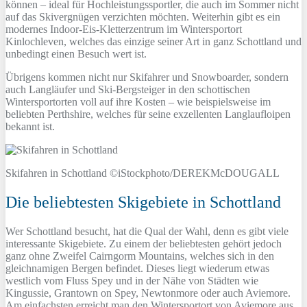
können – ideal für Hochleistungssportler, die auch im Sommer nicht
auf das Skivergnügen verzichten möchten. Weiterhin gibt es ein
modernes Indoor-Eis-Kletterzentrum im Wintersportort
Kinlochleven, welches das einzige seiner Art in ganz Schottland und
unbedingt einen Besuch wert ist.
Übrigens kommen nicht nur Skifahrer und Snowboarder, sondern
auch Langläufer und Ski-Bergsteiger in den schottischen
Wintersportorten voll auf ihre Kosten – wie beispielsweise im
beliebten Perthshire, welches für seine exzellenten Langlaufloipen
bekannt ist.
Skifahren in Schottland ©iStockphoto/DEREKMcDOUGALL
Die beliebtesten Skigebiete in Schottland
Wer Schottland besucht, hat die Qual der Wahl, denn es gibt viele
interessante Skigebiete. Zu einem der beliebtesten gehört jedoch
ganz ohne Zweifel Cairngorm Mountains, welches sich in den
gleichnamigen Bergen befindet. Dieses liegt wiederum etwas
westlich vom Fluss Spey und in der Nähe von Städten wie
Kingussie, Grantown on Spey, Newtonmore oder auch Aviemore.
Am einfachsten erreicht man den Wintersportort von Aviemore aus.