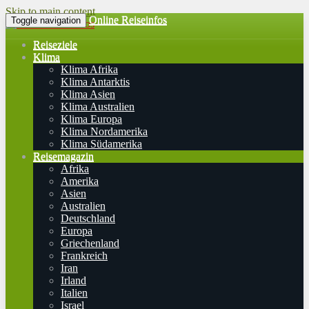
Skip to main content
Online Reiseinfos
Toggle navigation
Reiseziele
Klima
Klima Afrika
Klima Antarktis
Klima Asien
Klima Australien
Klima Europa
Klima Nordamerika
Klima Südamerika
Reisemagazin
Afrika
Amerika
Asien
Australien
Deutschland
Europa
Griechenland
Frankreich
Iran
Irland
Italien
Israel