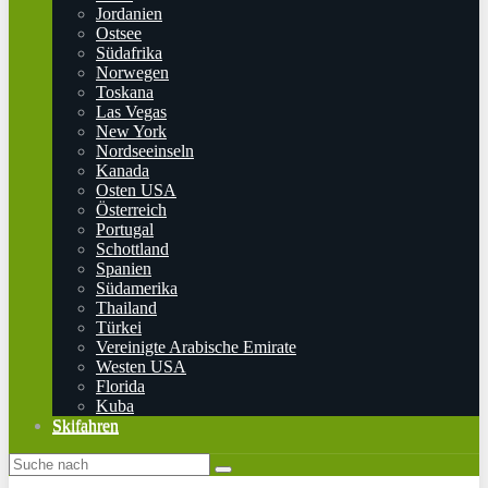
Jordanien
Ostsee
Südafrika
Norwegen
Toskana
Las Vegas
New York
Nordseeinseln
Kanada
Osten USA
Österreich
Portugal
Schottland
Spanien
Südamerika
Thailand
Türkei
Vereinigte Arabische Emirate
Westen USA
Florida
Kuba
Skifahren