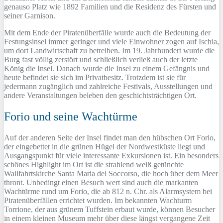
genauso Platz wie 1892 Familien und die Residenz des Fürsten und
seiner Garnison.
Mit dem Ende der Piratenüberfälle wurde auch die Bedeutung der
Festungsinsel immer geringer und viele Einwohner zogen auf Ischia,
um dort Landwirtschaft zu betreiben. Im 19. Jahrhundert wurde die
Burg fast völlig zerstört und schließlich verließ auch der letzte
König die Insel. Danach wurde die Insel zu einem Gefängnis und
heute befindet sie sich im Privatbesitz. Trotzdem ist sie für
jedermann zugänglich und zahlreiche Festivals, Ausstellungen und
andere Veranstaltungen beleben den geschichtsträchtigen Ort.
Forio und seine Wachtürme
Auf der anderen Seite der Insel findet man den hübschen Ort Forio,
der eingebettet in die grünen Hügel der Nordwestküste liegt und
Ausgangspunkt für viele interessante Exkursionen ist. Ein besonders
schönes Highlight im Ort ist die strahlend weiß getünchte
Wallfahrtskirche Santa Maria del Soccorso, die hoch über dem Meer
thront. Unbedingt einen Besuch wert sind auch die markanten
Wachtürme rund um Forio, die ab 812 n. Chr. als Alarmsystem bei
Piratenüberfällen errichtet wurden. Im bekannten Wachturm
Torrione, der aus grünem Tuffstein erbaut wurde, können Besucher
in einem kleinen Museum mehr über diese längst vergangene Zeit