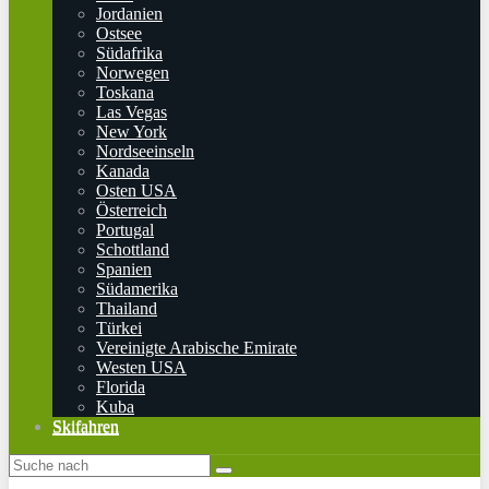
Jordanien
Ostsee
Südafrika
Norwegen
Toskana
Las Vegas
New York
Nordseeinseln
Kanada
Osten USA
Österreich
Portugal
Schottland
Spanien
Südamerika
Thailand
Türkei
Vereinigte Arabische Emirate
Westen USA
Florida
Kuba
Skifahren