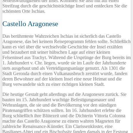
Sehenswürdigkeiten der Insel. Kommen Sie also mit auf einen
Streifzug durch die geschichtsträchtige Insel und entdecken Sie die
schönsten Orte Ischias.
Castello Aragonese
Das berühmteste Wahrzeichen Ischias ist sicherlich das Castello
Aragonese, das bei keinem Reiseprogramm fehlen sollte. Schließlich
kann es viel über die wechselvolle Geschichte der Insel erzählen
und bezaubert mit seiner hübschen Lage auf einer kleinen
Felseninsel aus Trachyt. Während die Ursprünge der Burg bereits im
1. Jahrhundert v. Chr. liegen, wurde sie im Laufe der Jahrhunderte
stets ausgebaut und als Verteidigungsanlage genutzt. Als 1301 die
Stadt Geronda durch einen Vulkanausbruch zerstört wurde, fanden
deren Bewohner auf der kleinen Insel eine neue Heimat und die
Burg verwandelte sich zu einer richtigen kleinen Stadt.
Die heutige Gestalt geht allerdings auf die Aragonesen zurück. Sie
bauten im 15. Jahrhundert wuchtige Befestigungsmauer und
Wehranlagen, die sie und die Bevölkerung vor den ständigen
Piratenangriffen schützen sollten. Im 16. Jahrhundert erlebte die
Burg schließlich ihre Blütezeit und die Dichterin Vittoria Colonna
machte das Castello Aragonese zu einem wahren Magneten für
zahlreiche Renaissance-Künstler. Ein Clarissenkloster, eine
Basilianer-Abtei und ein Bischofssitz fanden damals in der Festung