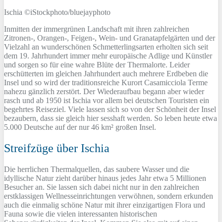
Ischia ©iStockphoto/bluejayphoto
Inmitten der immergrünen Landschaft mit ihren zahlreichen
Zitronen-, Orangen-, Feigen-, Wein- und Granatapfelgärten und der
Vielzahl an wunderschönen Schmetterlingsarten erholten sich seit
dem 19. Jahrhundert immer mehr europäische Adlige und Künstler
und sorgen so für eine wahre Blüte der Thermalorte. Leider
erschütterten im gleichen Jahrhundert auch mehrere Erdbeben die
Insel und so wird der traditionsreiche Kurort Casamicciola Terme
nahezu gänzlich zerstört. Der Wiederaufbau begann aber wieder
rasch und ab 1950 ist Ischia vor allem bei deutschen Touristen ein
begehrtes Reiseziel. Viele lassen sich so von der Schönheit der Insel
bezaubern, dass sie gleich hier sesshaft werden. So leben heute etwa
5.000 Deutsche auf der nur 46 km² großen Insel.
Streifzüge über Ischia
Die herrlichen Thermalquellen, das saubere Wasser und die
idyllische Natur zieht darüber hinaus jedes Jahr etwa 5 Millionen
Besucher an. Sie lassen sich dabei nicht nur in den zahlreichen
erstklassigen Wellnesseinrichtungen verwöhnen, sondern erkunden
auch die einmalig schöne Natur mit ihrer einzigartigen Flora und
Fauna sowie die vielen interessanten historischen