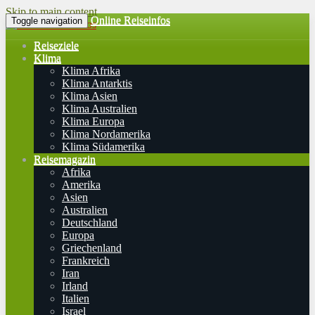
Skip to main content
Online Reiseinfos
Toggle navigation
Reiseziele
Klima
Klima Afrika
Klima Antarktis
Klima Asien
Klima Australien
Klima Europa
Klima Nordamerika
Klima Südamerika
Reisemagazin
Afrika
Amerika
Asien
Australien
Deutschland
Europa
Griechenland
Frankreich
Iran
Irland
Italien
Israel