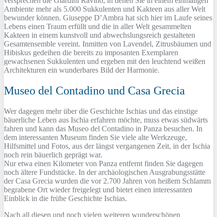
versprechen die Giardini Ravino, in denen Sie in einem einmaligen
Ambiente mehr als 5.000 Sukkulenten und Kakteen aus aller Welt
bewunder können. Giuseppe D’Ambra hat sich hier im Laufe seines
Lebens einen Traum erfüllt und die in aller Welt gesammelten
Kakteen in einem kunstvoll und abwechslungsreich gestalteten
Gesamtensemble vereint. Inmitten von Lavendel, Zitrusbäumen und
Hibiskus gedeihen die bereits zu imposanten Exemplaren
gewachsenen Sukkulenten und ergeben mit den leuchtend weißen
Architekturen ein wunderbares Bild der Harmonie.
Museo del Contadino und Casa Grecia
Wer dagegen mehr über die Geschichte Ischias und das einstige
bäuerliche Leben aus Ischia erfahren möchte, muss etwas südwärts
fahren und kann das Museo del Contadino in Panza besuchen. In
dem interessanten Museum finden Sie viele alte Werkzeuge,
Hilfsmittel und Fotos, aus der längst vergangenen Zeit, in der Ischia
noch rein bäuerlich geprägt war.
Nur etwa einen Kilometer von Panza entfernt finden Sie dagegen
noch ältere Fundstücke. In der archäologischen Ausgrabungsstätte
der Casa Grecia wurden die vor 2.700 Jahren von heißem Schlamm
begrabene Ort wieder freigelegt und bietet einen interessanten
Einblick in die frühe Geschichte Ischias.
Nach all diesen und noch vielen weiteren wunderschönen