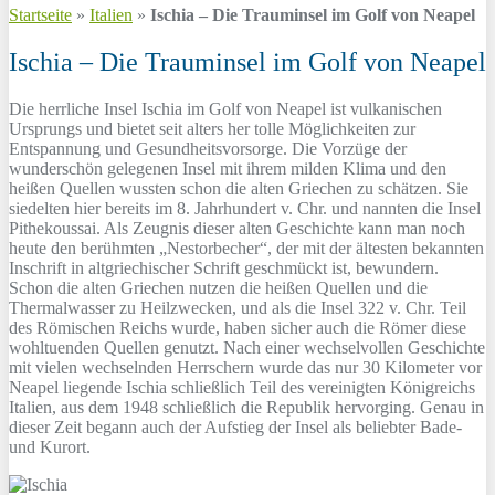
Startseite
»
Italien
»
Ischia – Die Trauminsel im Golf von Neapel
Ischia – Die Trauminsel im Golf von Neapel
Die herrliche Insel Ischia im Golf von Neapel ist vulkanischen
Ursprungs und bietet seit alters her tolle Möglichkeiten zur
Entspannung und Gesundheitsvorsorge. Die Vorzüge der
wunderschön gelegenen Insel mit ihrem milden Klima und den
heißen Quellen wussten schon die alten Griechen zu schätzen. Sie
siedelten hier bereits im 8. Jahrhundert v. Chr. und nannten die Insel
Pithekoussai. Als Zeugnis dieser alten Geschichte kann man noch
heute den berühmten „Nestorbecher“, der mit der ältesten bekannten
Inschrift in altgriechischer Schrift geschmückt ist, bewundern.
Schon die alten Griechen nutzen die heißen Quellen und die
Thermalwasser zu Heilzwecken, und als die Insel 322 v. Chr. Teil
des Römischen Reichs wurde, haben sicher auch die Römer diese
wohltuenden Quellen genutzt. Nach einer wechselvollen Geschichte
mit vielen wechselnden Herrschern wurde das nur 30 Kilometer vor
Neapel liegende Ischia schließlich Teil des vereinigten Königreichs
Italien, aus dem 1948 schließlich die Republik hervorging. Genau in
dieser Zeit begann auch der Aufstieg der Insel als beliebter Bade-
und Kurort.