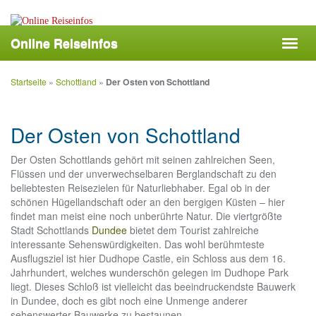
Skip
to
main
Online Reiseinfos
Toggl
content
navig
Startseite
»
Schottland
»
Der Osten von Schottland
Der Osten von Schottland
Der Osten Schottlands gehört mit seinen zahlreichen Seen,
Flüssen und der unverwechselbaren Berglandschaft zu den
beliebtesten Reisezielen für Naturliebhaber. Egal ob in der
schönen Hügellandschaft oder an den bergigen Küsten – hier
findet man meist eine noch unberührte Natur. Die viertgrößte
Stadt Schottlands
Dundee
bietet dem Tourist zahlreiche
interessante Sehenswürdigkeiten. Das wohl berühmteste
Ausflugsziel ist hier Dudhope Castle, ein Schloss aus dem 16.
Jahrhundert, welches wunderschön gelegen im Dudhope Park
liegt. Dieses Schloß ist vielleicht das beeindruckendste Bauwerk
in Dundee, doch es gibt noch eine Unmenge anderer
sehenswerter Bauwerke zu bestaunen.