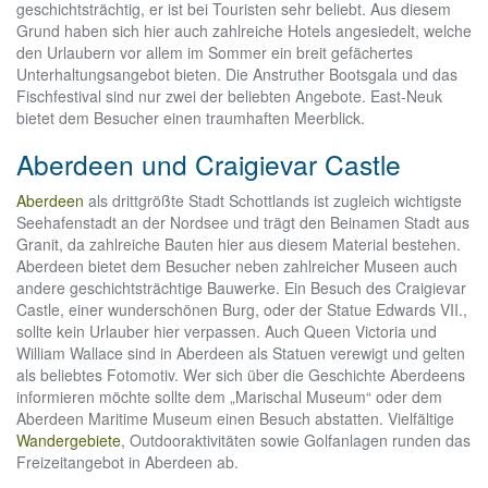
geschichtsträchtig, er ist bei Touristen sehr beliebt. Aus diesem
Grund haben sich hier auch zahlreiche Hotels angesiedelt, welche
den Urlaubern vor allem im Sommer ein breit gefächertes
Unterhaltungsangebot bieten. Die Anstruther Bootsgala und das
Fischfestival sind nur zwei der beliebten Angebote. East-Neuk
bietet dem Besucher einen traumhaften Meerblick.
Aberdeen und Craigievar Castle
Aberdeen
als drittgrößte Stadt Schottlands ist zugleich wichtigste
Seehafenstadt an der Nordsee und trägt den Beinamen Stadt aus
Granit, da zahlreiche Bauten hier aus diesem Material bestehen.
Aberdeen bietet dem Besucher neben zahlreicher Museen auch
andere geschichtsträchtige Bauwerke. Ein Besuch des Craigievar
Castle, einer wunderschönen Burg, oder der Statue Edwards VII.,
sollte kein Urlauber hier verpassen. Auch Queen Victoria und
William Wallace sind in Aberdeen als Statuen verewigt und gelten
als beliebtes Fotomotiv. Wer sich über die Geschichte Aberdeens
informieren möchte sollte dem „Marischal Museum“ oder dem
Aberdeen Maritime Museum einen Besuch abstatten. Vielfältige
Wandergebiete
, Outdooraktivitäten sowie Golfanlagen runden das
Freizeitangebot in Aberdeen ab.